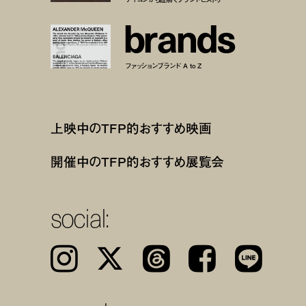
b
r
a
n
d
s
ファッションブランド A to Z
上映中のTFP的おすすめ映画
開催中のTFP的おすすめ展覧会
social:
Instagram
𝕏
Threads
Facebook
LINE