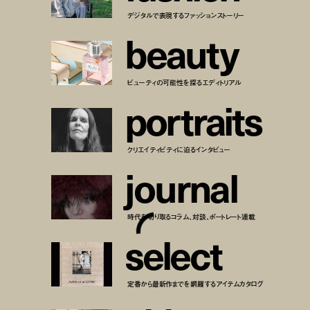
デジタルで表現するファッションストーリー
b
e
a
u
t
y
ビューティの可能性を探るエディトリアル
p
o
r
t
r
a
i
t
s
クリエイティビティに迫るインタビュー
j
o
u
r
n
a
l
時代を切り取るコラム、対談、ポートレート連載
s
e
l
e
c
t
定番から最新作までを網羅するアイテムカタログ