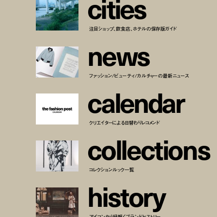
c
i
t
i
e
s
注目ショップ、飲食店、ホテルの保存版ガイド
n
e
w
s
ファッション/ビューティ/カルチャーの最新ニュース
c
a
l
e
n
d
a
r
クリエイターによる日替わりレコメンド
c
o
l
l
e
c
t
i
o
n
s
コレクションルック一覧
h
i
s
t
o
r
y
アイコンから紐解くブランドヒストリー