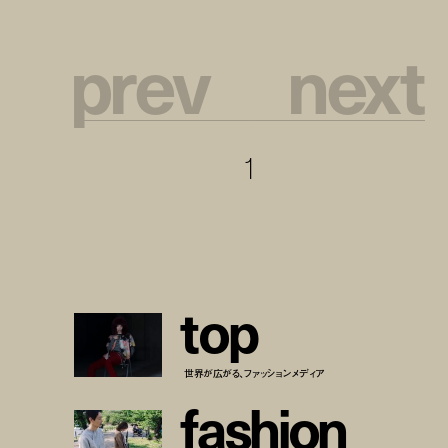
p
r
e
v
n
e
x
t
1
t
o
p
世界が広がる、ファッションメディア
f
a
s
h
i
o
n