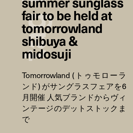
summer sunglass
fair to be held at
g
tomorrowland
shibuya &
a
midosuji
t