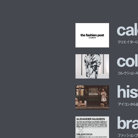
c
a
l
クリエイター
c
o
l
ー
コレクション
h
i
s
アイコンから
b
r
ファッションブラ