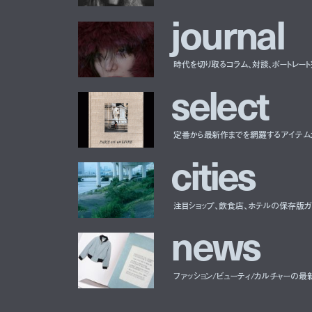
j
o
u
r
n
a
l
時代を切り取るコラム、対談、ポートレー
s
e
l
e
c
t
定番から最新作までを網羅するアイテム
c
i
t
i
e
s
注目ショップ、飲食店、ホテルの保存版ガ
n
e
w
s
ファッション/ビューティ/カルチャーの最