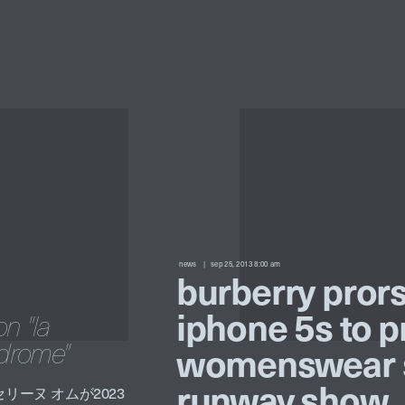
news
sep 25, 2013 8:00 am
burberry pror
iphone 5s to p
n "la
ndrome"
womenswear 
runway show
ーヌ オムが2023