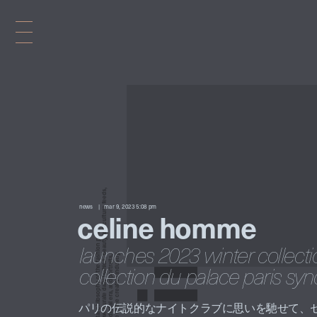
x
e
d
news
mar 9, 2023 5:08 pm
celine homme
n
launches 2023 winter collectio
collection du palace paris sy
i
パリの伝説的なナイトクラブに思いを馳せて、セリ