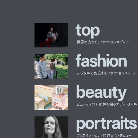
t
o
p
世界が広がる、ファッションメディア
f
a
s
h
i
o
n
デジタルで表現するファッションストーリ
b
e
a
u
t
y
ビューティの可能性を探るエディトリアル
p
o
r
t
r
a
i
t
s
クリエイティビティに迫るインタビュー