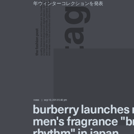
a tokyo based independent digital fashion media. we curate daily fashion, beauty and culture feeds,
quality, timeless and innovation are the fundamental philosophy of the fashion post,
interviews from the authorities of different culture in the creative industry.
and create the original editorials, portrayed in the digital era, and portraits,
年ウィンターコレクションを発表
g
a
t
news
sep 10, 2013 5:40 pm
burberry launches
men's fragrance "br
rhythm" in japan