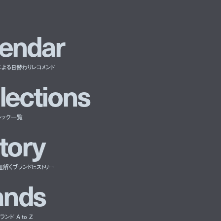
e
n
d
a
r
による日替わりレコメンド
l
e
c
t
i
o
n
s
ルック一覧
t
o
r
y
紐解くブランドヒストリー
a
n
d
s
ンド A to Z