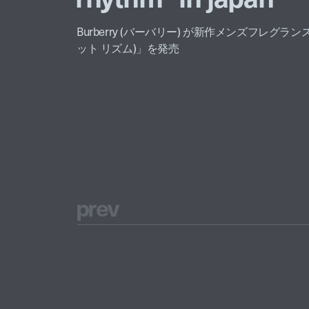
Burberry (バーバリー) が新作メンズフレグランス「B
ット リズム)」を発売
p
r
e
v