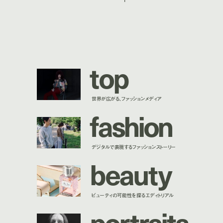
t
o
p
世界が広がる、ファッションメディア
f
a
s
h
i
o
n
デジタルで表現するファッションストーリー
b
e
a
u
t
y
ビューティの可能性を探るエディトリアル
p
o
r
t
r
a
i
t
s