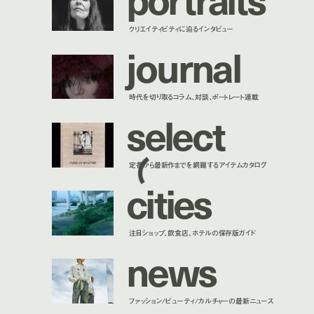
クリエイティビティに迫るインタビュー
j
o
u
r
n
a
l
時代を切り取るコラム、対談、ポートレート連載
s
e
l
e
c
t
定番から最新作までを網羅するアイテムカタログ
c
i
t
i
e
s
注目ショップ、飲食店、ホテルの保存版ガイド
n
e
w
s
ファッション/ビューティ/カルチャーの最新ニュース