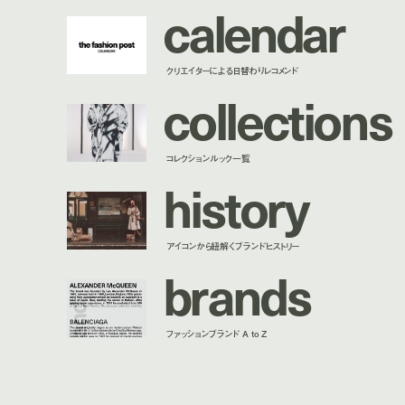
c
a
l
e
n
d
a
r
クリエイターによる日替わりレコメンド
c
o
l
l
e
c
t
i
o
n
s
コレクションルック一覧
h
i
s
t
o
r
y
アイコンから紐解くブランドヒストリー
b
r
a
n
d
s
ファッションブランド A to Z