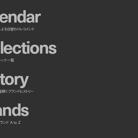
e
n
d
a
r
による日替わりレコメンド
l
e
c
t
i
o
n
s
ルック一覧
t
o
r
y
紐解くブランドヒストリー
a
n
d
s
ンド A to Z