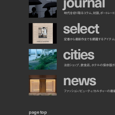
j
o
u
r
n
a
l
時代を切り取るコラム、対談、ポートレー
s
e
l
e
c
t
定番から最新作までを網羅するアイテム
c
i
t
i
e
s
注目ショップ、飲食店、ホテルの保存版ガ
n
e
w
s
ファッション/ビューティ/カルチャーの最
page top