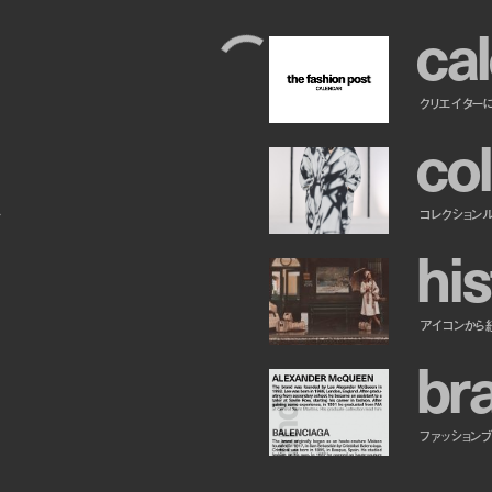
c
a
l
クリエイター
c
o
l
ー
コレクション
h
i
s
アイコンから
b
r
ファッションブラ