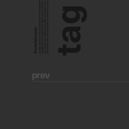
a tokyo based independent digital fashion media. we curate daily fashion, beauty and culture feeds,
quality, timeless and innovation are the fundamental philosophy of the fashion post,
interviews from the authorities of different culture in the creative industry.
and create the original editorials, portrayed in the digital era, and portraits,
g
a
t
p
r
e
v