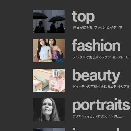
t
o
p
世界が広がる、ファッションメディア
f
a
s
h
i
o
n
デジタルで表現するファッションストーリ
b
e
a
u
t
y
ビューティの可能性を探るエディトリアル
p
o
r
t
r
a
i
t
s
クリエイティビティに迫るインタビュー