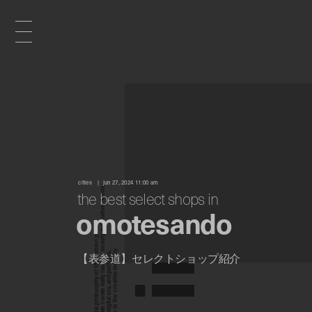
x
e
cities
jun 27, 2024 11:00 am
d
the best select shops in
omotesando
n
【表参道】セレクトショップ紹介
i