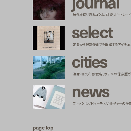
j
o
u
r
n
a
l
時代を切り取るコラム、対談、ポートレー
s
e
l
e
c
t
定番から最新作までを網羅するアイテム
c
i
t
i
e
s
注目ショップ、飲食店、ホテルの保存版ガ
n
e
w
s
ファッション/ビューティ/カルチャーの最
page top