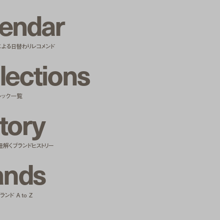
e
n
d
a
r
による日替わりレコメンド
l
e
c
t
i
o
n
s
ルック一覧
t
o
r
y
紐解くブランドヒストリー
a
n
d
s
ンド A to Z