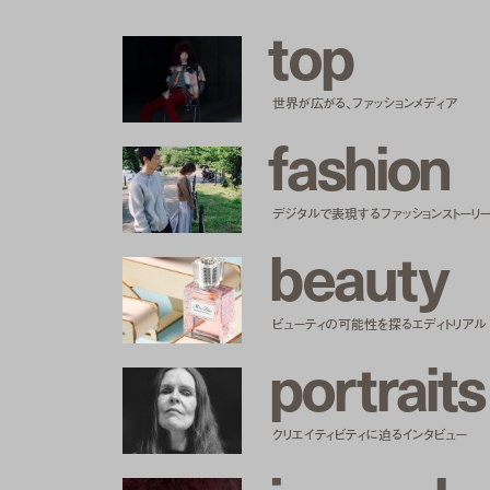
t
o
p
世界が広がる、ファッションメディア
f
a
s
h
i
o
n
デジタルで表現するファッションストーリ
b
e
a
u
t
y
ビューティの可能性を探るエディトリアル
p
o
r
t
r
a
i
t
s
クリエイティビティに迫るインタビュー