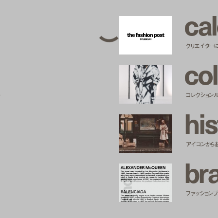
c
a
l
クリエイター
c
o
l
ー
コレクション
h
i
s
アイコンから
b
r
ファッションブラ