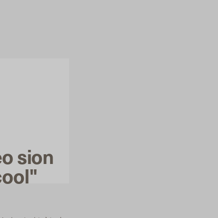
eo sion
cool"