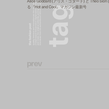
a tokyo based independent digital fashion media. we curate daily fashion, beauty and culture feeds,
quality, timeless and innovation are the fundamental philosophy of the fashion post,
interviews from the authorities of different culture in the creative industry.
and create the original editorials, portrayed in the digital era, and portraits,
Alice Goddard (アリス・ゴダード) と Theo Si
g
る『Hot and Cool』マガジン最新号
a
t
p
r
e
v