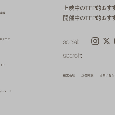
上映中のTFP的おす
ト連載
開催中のTFP的おす
social:
カタログ
Instagram
𝕏
search:
イド
運営会社
広告掲載
お問い合わ
新ニュース