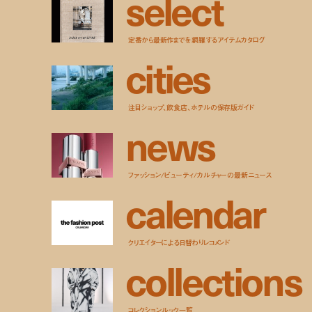
s
e
l
e
c
t
定番から最新作までを網羅するアイテムカタログ
c
i
t
i
e
s
注目ショップ、飲食店、ホテルの保存版ガイド
n
e
w
s
ファッション/ビューティ/カルチャーの最新ニュース
c
a
l
e
n
d
a
r
クリエイターによる日替わりレコメンド
c
o
l
l
e
c
t
i
o
n
s
コレクションルック一覧