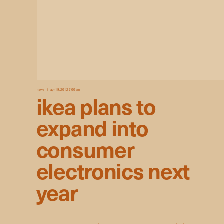
news
apr 19, 2012 7:00 am
ikea plans to
expand into
consumer
electronics next
year