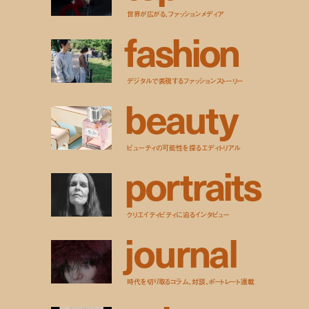
世界が広がる、ファッションメディア
f
a
s
h
i
o
n
デジタルで表現するファッションストーリー
b
e
a
u
t
y
ビューティの可能性を探るエディトリアル
p
o
r
t
r
a
i
t
s
クリエイティビティに迫るインタビュー
j
o
u
r
n
a
l
時代を切り取るコラム、対談、ポートレート連載