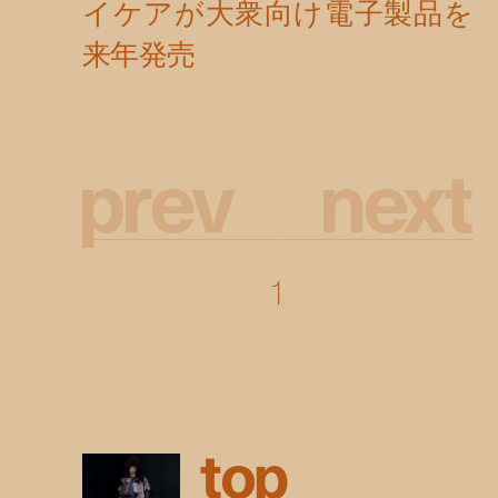
p
r
e
v
n
e
x
t
1
t
o
p