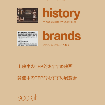
h
i
s
t
o
r
y
アイコンから紐解くブランドヒストリー
b
r
a
n
d
s
ファッションブランド A to Z
上映中のTFP的おすすめ映画
開催中のTFP的おすすめ展覧会
social: