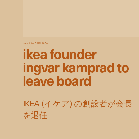
news
jun 7, 2013 3:27 pm
ikea founder
ingvar kamprad to
leave board