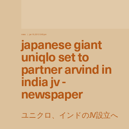
news
jan 19, 2013 3:49 pm
japanese giant
uniqlo set to
partner arvind in
india jv -
newspaper