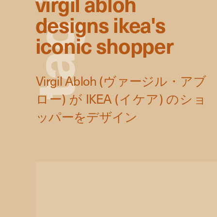
virgil abloh
designs ikea's
g
iconic shopper
a
t