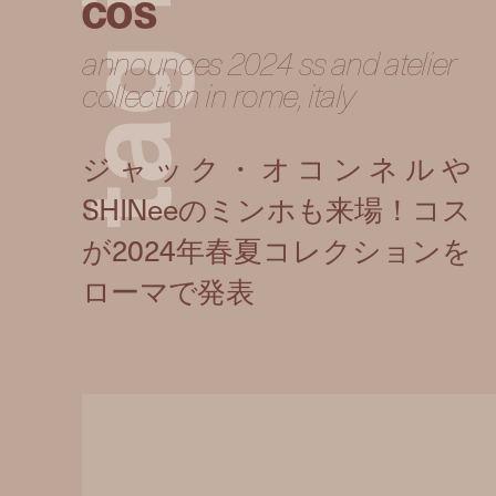
cos
announces 2024 ss and atelier
g
collection in rome, italy
a
t