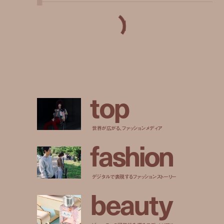
1
t
o
p
世界が広がる、ファッションメディア
f
a
s
h
i
o
n
デジタルで表現するファッションストーリー
b
e
a
u
t
y