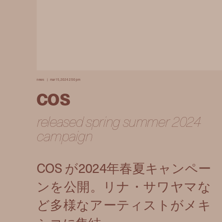
news
mar 15, 2024 2:50 pm
cos
released spring summer 2024
campaign