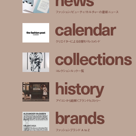
ファッション/ビューティ/カルチャーの最新ニュース
c
a
l
e
n
d
a
r
クリエイターによる日替わりレコメンド
c
o
l
l
e
c
t
i
o
n
s
コレクションルック一覧
h
i
s
t
o
r
y
アイコンから紐解くブランドヒストリー
b
r
a
n
d
s
ファッションブランド A to Z