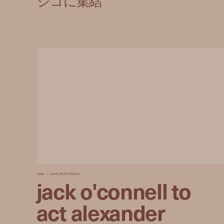
news
nov 6, 2016 3:00 pm
jack o'connell to
act alexander