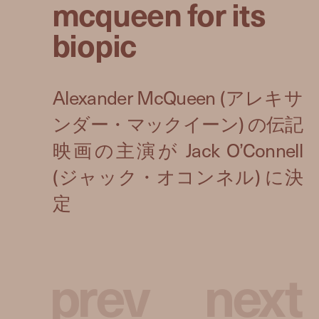
mcqueen for its
biopic
p
r
e
v
n
e
x
t