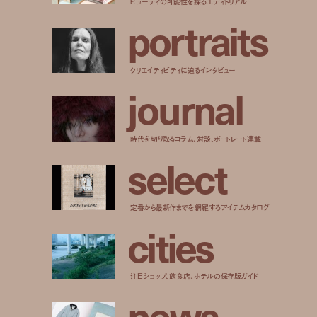
ビューティの可能性を探るエディトリアル
p
o
r
t
r
a
i
t
s
クリエイティビティに迫るインタビュー
j
o
u
r
n
a
l
時代を切り取るコラム、対談、ポートレート連載
s
e
l
e
c
t
定番から最新作までを網羅するアイテムカタログ
c
i
t
i
e
s
注目ショップ、飲食店、ホテルの保存版ガイド
n
e
w
s