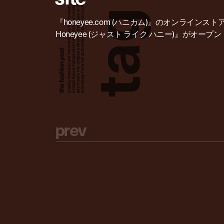
a tokyo based independent digital fashion media. we curate daily fashion, beauty and culture feeds,
quality, timeless and innovation are the fundamental philosophy of the fashion post,
interviews from the authorities of different culture in the creative industry.
and create the original editorials, portrayed in the digital era, and portraits,
g
『honeyee.com (ハニカム)』のオンラインストア『J
Honeyee (ジャスト ライク ハニー)』がオープン
a
t
p
r
e
v