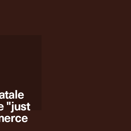
atale
 "just
merce