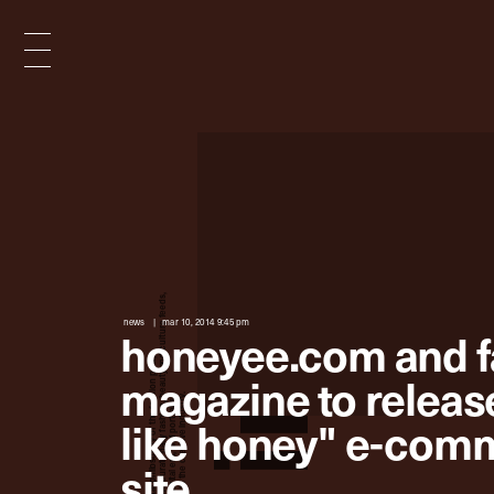
x
e
d
news
mar 10, 2014 9:45 pm
honeyee.com and f
n
magazine to release
like honey" e-com
i
site