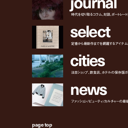
j
o
u
r
n
a
l
時代を切り取るコラム、対談、ポートレー
s
e
l
e
c
t
定番から最新作までを網羅するアイテム
c
i
t
i
e
s
注目ショップ、飲食店、ホテルの保存版ガ
n
e
w
s
ファッション/ビューティ/カルチャーの最
page top