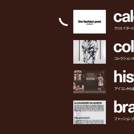
c
a
l
クリエイター
c
o
l
ー
コレクション
h
i
s
アイコンから
b
r
ファッションブラ