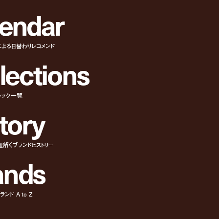
e
n
d
a
r
による日替わりレコメンド
l
e
c
t
i
o
n
s
ルック一覧
t
o
r
y
紐解くブランドヒストリー
a
n
d
s
ンド A to Z