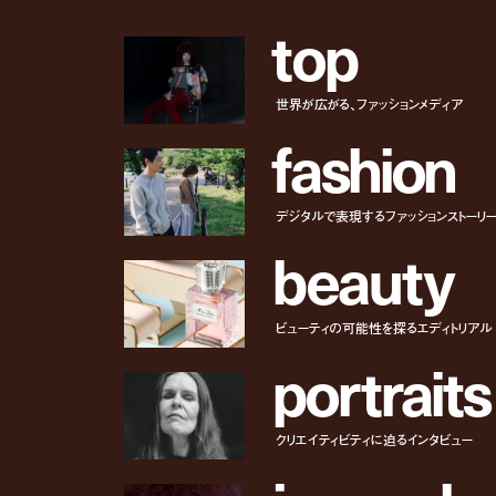
t
o
p
世界が広がる、ファッションメディア
f
a
s
h
i
o
n
デジタルで表現するファッションストーリ
b
e
a
u
t
y
ビューティの可能性を探るエディトリアル
p
o
r
t
r
a
i
t
s
クリエイティビティに迫るインタビュー