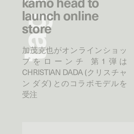
kamo head to
launch online
g
store
a
t