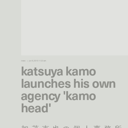
news
jun 9, 2015 11:23 am
katsuya kamo
launches his own
agency 'kamo
head'