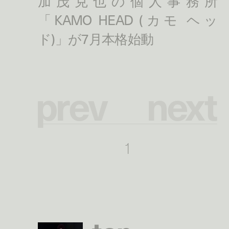
p
r
e
v
n
e
x
t
1