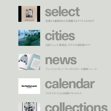
s
e
l
e
c
t
定番から最新作までを網羅するアイテムカタログ
c
i
t
i
e
s
注目ショップ、飲食店、ホテルの保存版ガイド
n
e
w
s
ファッション/ビューティ/カルチャーの最新ニュース
c
a
l
e
n
d
a
r
クリエイターによる日替わりレコメンド
c
o
l
l
e
c
t
i
o
n
s