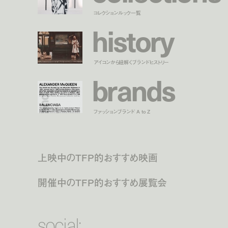
コレクションルック一覧
h
i
s
t
o
r
y
アイコンから紐解くブランドヒストリー
b
r
a
n
d
s
ファッションブランド A to Z
上映中のTFP的おすすめ映画
開催中のTFP的おすすめ展覧会
social: