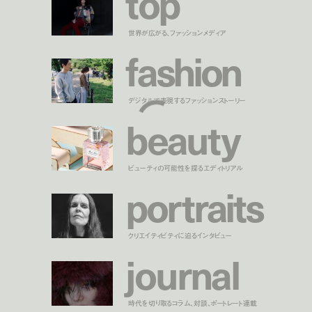
t
o
p
世界が広がる、ファッションメディア
f
a
s
h
i
o
n
デジタルで表現するファッションストーリー
b
e
a
u
t
y
ビューティの可能性を探るエディトリアル
p
o
r
t
r
a
i
t
s
クリエイティビティに迫るインタビュー
j
o
u
r
n
a
l
時代を切り取るコラム、対談、ポートレート連載