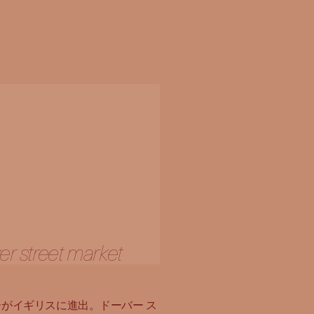
er street market
ーがイギリスに進出。ドーバー ス