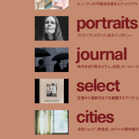
ビューティの可能性を探るエディトリアル
p
o
r
t
r
a
i
t
s
クリエイティビティに迫るインタビュー
j
o
u
r
n
a
l
時代を切り取るコラム、対談、ポートレー
s
e
l
e
c
t
定番から最新作までを網羅するアイテム
c
i
t
i
e
s
注目ショップ、飲食店、ホテルの保存版ガ