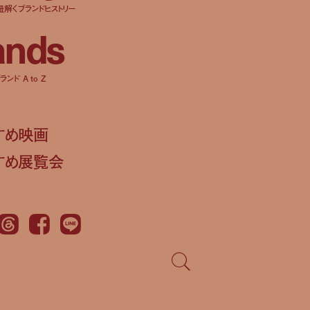
紐解くブランドヒストリー
a
n
d
s
ンド A to Z
すめ映画
すめ展覧会
Threads
Facebook
LINE