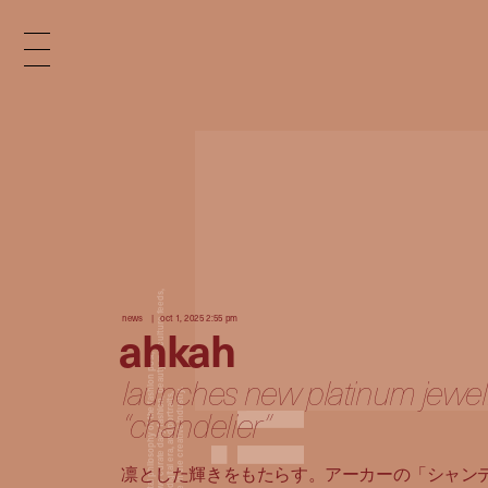
x
e
d
news
oct 1, 2025 2:55 pm
ahkah
n
launches new platinum jewel
“chandelier”
i
凛とした輝きをもたらす。アーカーの「シャン