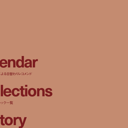
e
n
d
a
r
による日替わりレコメンド
l
e
c
t
i
o
n
s
ルック一覧
t
o
r
y