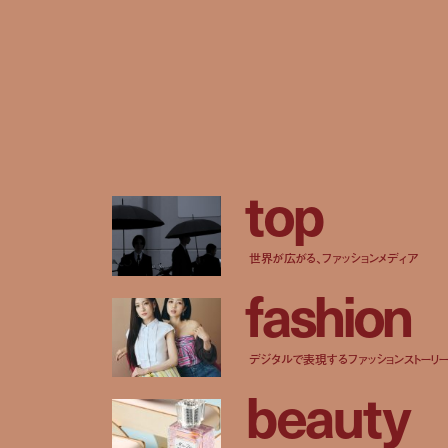
t
o
p
世界が広がる、ファッションメディア
f
a
s
h
i
o
n
デジタルで表現するファッションストーリ
b
e
a
u
t
y