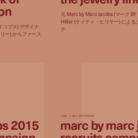
ion
元 Marc by Marc Jacobs (マーク 
Hillier (ケイティ・ヒリヤー)
 ジェイコブス) デザイナ
チ
バートリー) からファース
news
apr 7, 2014 8:48 pm
bs 2015
marc by marc 
mpaign
recruits camp