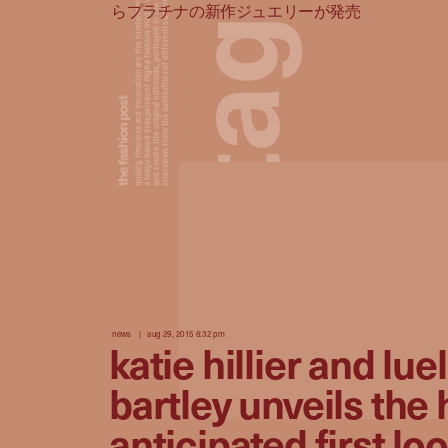
a tokyo based independent digital fashion media. we curate daily fashion, beauty and culture feeds,
quality, timeless and innovation are the fundamental philosophy of the fashion post,
interviews from the authorities of different culture in the creative industry.
and create the original editorials, portrayed in the digital era, and portraits,
らプラチナの新作ジュエリーが発売
g
a
t
news
aug 29, 2015 6:32 pm
katie hillier and luel
bartley unveils the 
anticipated first loo