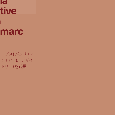
tive
n
y marc
ジェイコブス) がクリエイ
ティ・ヒリアー)、デザイ
バートリー) を起用