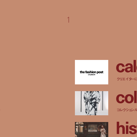
1
c
a
l
クリエイター
c
o
l
ー
コレクション
h
i
s