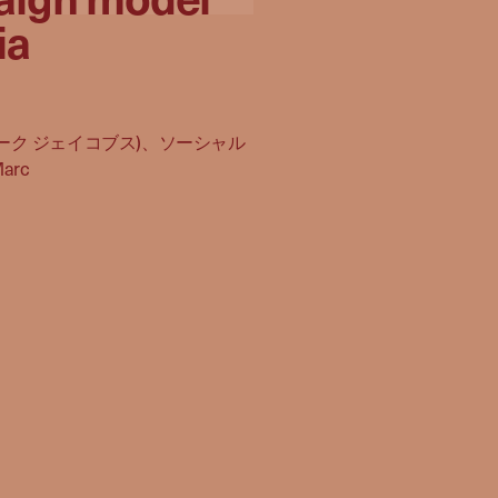
ia
ク BY マーク ジェイコブス)、ソーシャル
arc