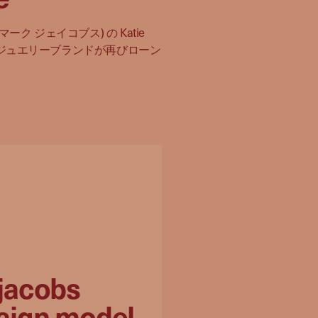
BY マーク ジェイコブス) の Katie
 によるジュエリーブランドが再びローン
jacobs
aign model