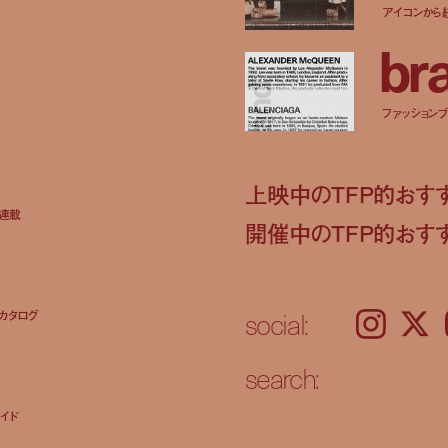
アイコンから
b
r
ファッションブラ
上映中のTFP的おす
ト連載
開催中のTFP的おす
social:
カタログ
Instagram
𝕏
search:
イド