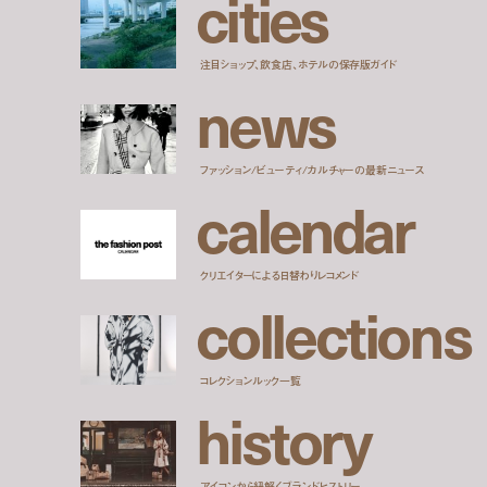
c
i
t
i
e
s
注目ショップ、飲食店、ホテルの保存版ガイド
n
e
w
s
ファッション/ビューティ/カルチャーの最新ニュース
c
a
l
e
n
d
a
r
クリエイターによる日替わりレコメンド
c
o
l
l
e
c
t
i
o
n
s
コレクションルック一覧
h
i
s
t
o
r
y
アイコンから紐解くブランドヒストリー