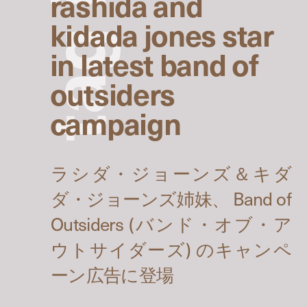
rashida and
kidada jones star
g
in latest band of
outsiders
a
campaign
t