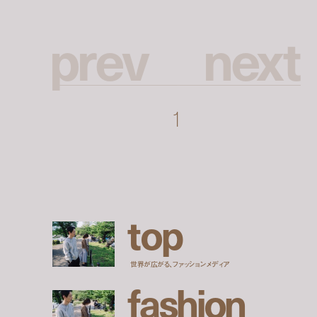
p
r
e
v
n
e
x
t
1
t
o
p
世界が広がる、ファッションメディア
f
a
s
h
i
o
n