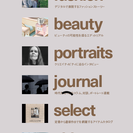
デジタルで表現するファッションストーリー
b
e
a
u
t
y
ビューティの可能性を探るエディトリアル
p
o
r
t
r
a
i
t
s
クリエイティビティに迫るインタビュー
j
o
u
r
n
a
l
時代を切り取るコラム、対談、ポートレート連載
s
e
l
e
c
t
定番から最新作までを網羅するアイテムカタログ