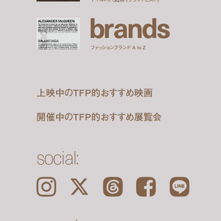
b
r
a
n
d
s
ファッションブランド A to Z
上映中のTFP的おすすめ映画
開催中のTFP的おすすめ展覧会
social:
Instagram
𝕏
Threads
Facebook
LINE