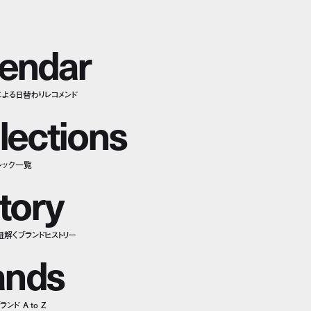
e
n
d
a
r
による日替わりレコメンド
l
e
c
t
i
o
n
s
ルック一覧
t
o
r
y
紐解くブランドヒストリー
a
n
d
s
ンド A to Z