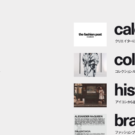
c
a
l
クリエイター
c
o
l
ー
コレクション
h
i
s
アイコンから
b
r
ファッションブラ