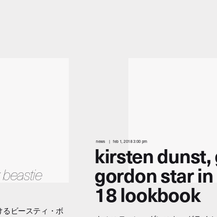
news
feb 1, 2018 3:00 pm
kirsten dunst,
gordon star in
 beastie
18 lookbook
けるビースティ・ボ