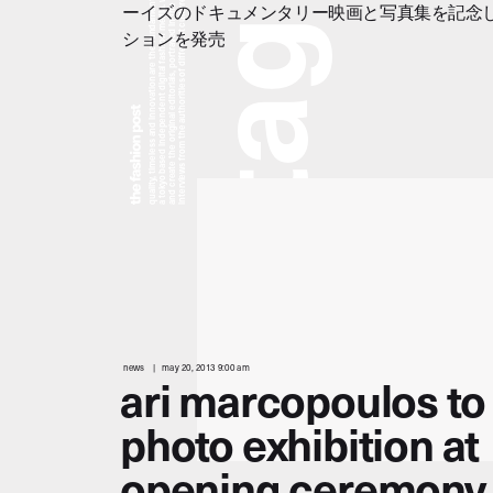
a tokyo based independent digital fashion media. we curate daily fashion, beauty and culture feeds,
quality, timeless and innovation are the fundamental philosophy of the fashion post,
interviews from the authorities of different culture in the creative industry.
and create the original editorials, portrayed in the digital era, and portraits,
ーイズのドキュメンタリー映画と写真集を記念
g
ションを発売
a
t
news
may 20, 2013 9:00 am
ari marcopoulos to
photo exhibition at
opening ceremony