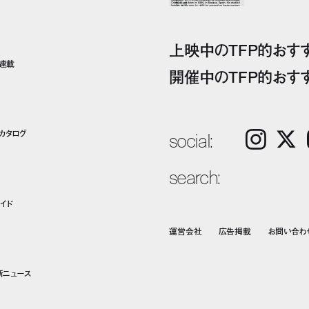
上映中のTFP的おす
ト連載
開催中のTFP的おす
social:
カタログ
Instagram
𝕏
search:
イド
運営会社
広告掲載
お問い合わ
新ニュース