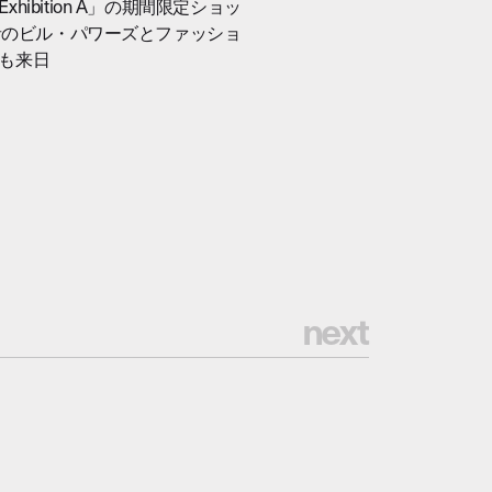
ibition A」の期間限定ショッ
立者のビル・パワーズとファッショ
も来日
n
e
x
t