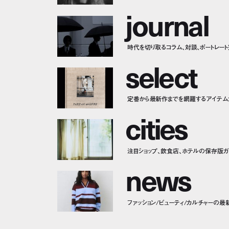
j
o
u
r
n
a
l
時代を切り取るコラム、対談、ポートレー
s
e
l
e
c
t
定番から最新作までを網羅するアイテム
c
i
t
i
e
s
注目ショップ、飲食店、ホテルの保存版ガ
n
e
w
s
ファッション/ビューティ/カルチャーの最