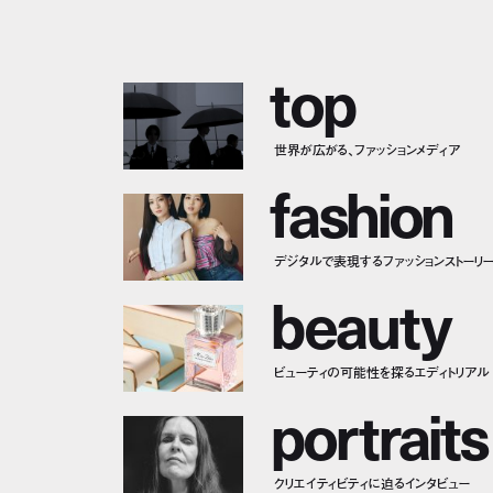
t
o
p
世界が広がる、ファッションメディア
f
a
s
h
i
o
n
デジタルで表現するファッションストーリ
b
e
a
u
t
y
ビューティの可能性を探るエディトリアル
p
o
r
t
r
a
i
t
s
クリエイティビティに迫るインタビュー