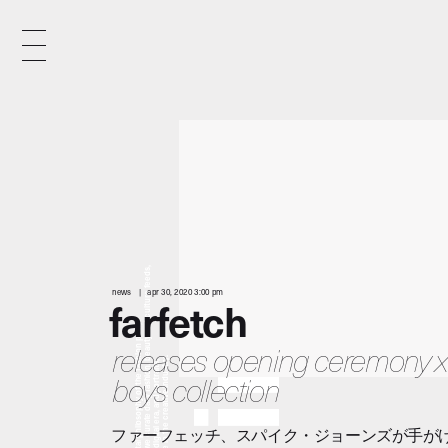
x
e
d
news
apr 30, 2020 3:00 pm
farfetch
n
releases opening ceremony x
boys collection
i
ファーフェッチ、スパイク・ジョーンズが手が