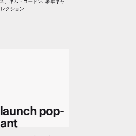
ス、キム・ゴードン…豪華キャ
コレクション
o launch pop-
cant