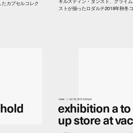
キルスティン・ダンスト、グライム
したカプセルコレク
ストが揃ったロダルテ2018年秋冬
news
oct 16, 2012 5:30 pm
 hold
exhibition a t
up store at va