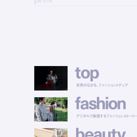
t
o
p
世界が広がる、ファッションメディア
f
a
s
h
i
o
n
デジタルで表現するファッションストーリ
b
e
a
u
t
y