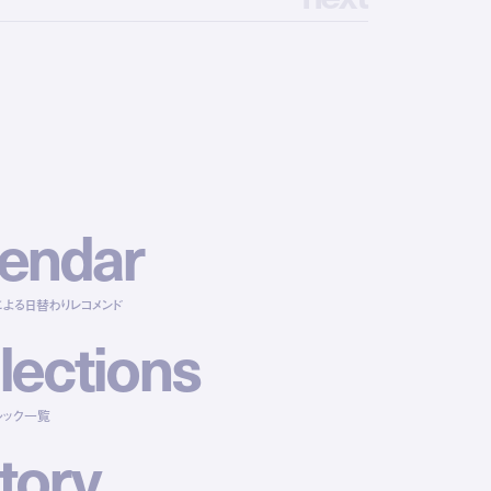
e
n
d
a
r
による日替わりレコメンド
l
e
c
t
i
o
n
s
ルック一覧
t
o
r
y