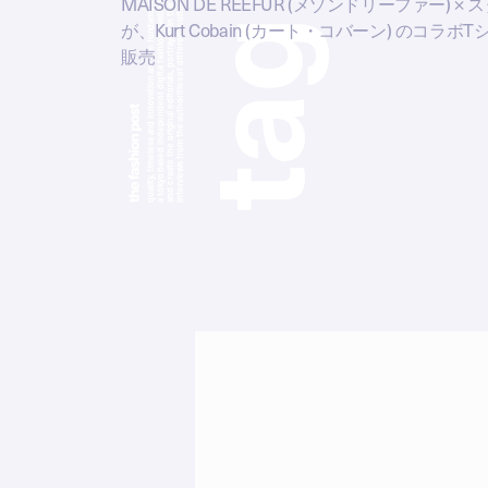
a tokyo based independent digital fashion media. we curate daily fashion, beauty and culture feeds,
quality, timeless and innovation are the fundamental philosophy of the fashion post,
interviews from the authorities of different culture in the creative industry.
and create the original editorials, portrayed in the digital era, and portraits,
MAISON DE REEFUR (メゾンドリーファー) 
g
が、Kurt Cobain (カート・コバーン) のコラボ
販売
a
t