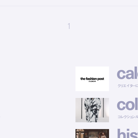
1
c
a
l
クリエイター
c
o
l
ー
コレクション
h
i
s