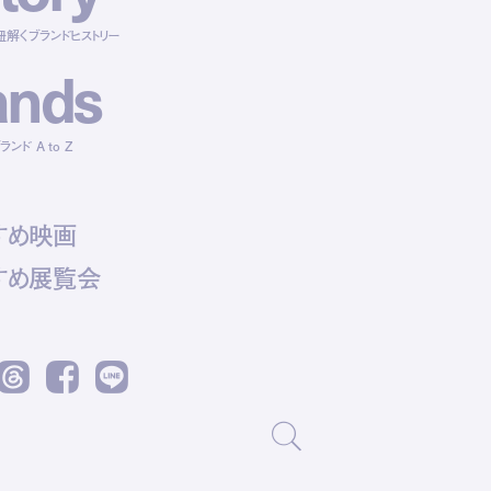
紐解くブランドヒストリー
a
n
d
s
ンド A to Z
すめ映画
すめ展覧会
Threads
Facebook
LINE