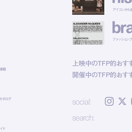
アイコンから
b
r
ファッションブラ
上映中のTFP的おす
ト連載
開催中のTFP的おす
social:
カタログ
Instagram
𝕏
search:
イド