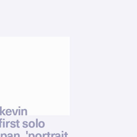
kevin
irst solo
apan, 'portrait