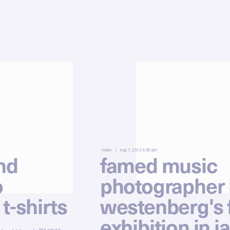
news
aug 7, 2012 3:00 pm
nd
famed music
o
photographer 
t-shirts
westenberg's f
exhibition in j