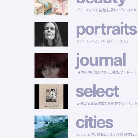
ビューティの可能性を探るエディトリアル
p
o
r
t
r
a
i
t
s
クリエイティビティに迫るインタビュー
j
o
u
r
n
a
l
時代を切り取るコラム、対談、ポートレー
s
e
l
e
c
t
定番から最新作までを網羅するアイテム
c
i
t
i
e
s
注目ショップ、飲食店、ホテルの保存版ガ