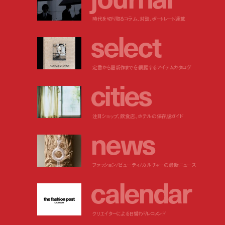
時代を切り取るコラム、対談、ポートレート連載
s
e
l
e
c
t
定番から最新作までを網羅するアイテムカタログ
c
i
t
i
e
s
注目ショップ、飲食店、ホテルの保存版ガイド
n
e
w
s
ファッション/ビューティ/カルチャーの最新ニュース
c
a
l
e
n
d
a
r
クリエイターによる日替わりレコメンド