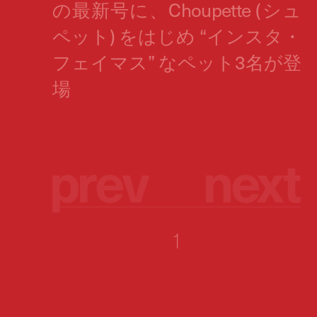
p
r
e
v
n
e
x
t
1