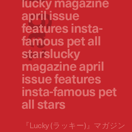
lucky magazine
april issue
g
features insta-
famous pet all
a
starslucky
t
magazine april
issue features
insta-famous pet
all stars