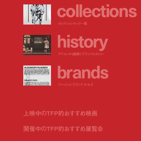
c
o
l
l
e
c
t
i
o
n
s
コレクションルック一覧
h
i
s
t
o
r
y
アイコンから紐解くブランドヒストリー
b
r
a
n
d
s
ファッションブランド A to Z
上映中のTFP的おすすめ映画
開催中のTFP的おすすめ展覧会