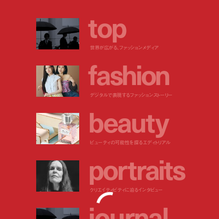
t
o
p
世界が広がる、ファッションメディア
f
a
s
h
i
o
n
デジタルで表現するファッションストーリー
b
e
a
u
t
y
ビューティの可能性を探るエディトリアル
p
o
r
t
r
a
i
t
s
クリエイティビティに迫るインタビュー
j
o
u
r
n
a
l