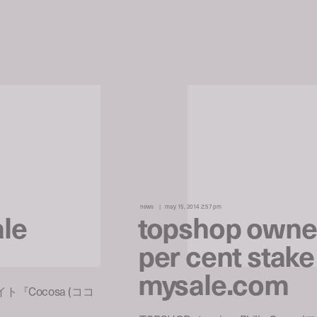
news
may 15, 2014 2:57 pm
ale
topshop owne
per cent stake
mysale.com
『Cocosa (ココ