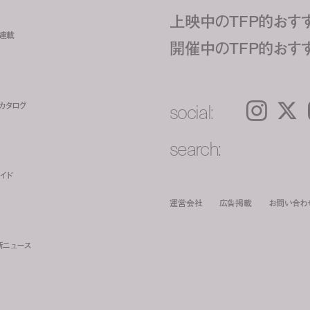
上映中のTFP的おす
ト連載
開催中のTFP的おす
social:
カタログ
Instagram
𝕏
search:
イド
運営会社
広告掲載
お問い合わ
新ニュース