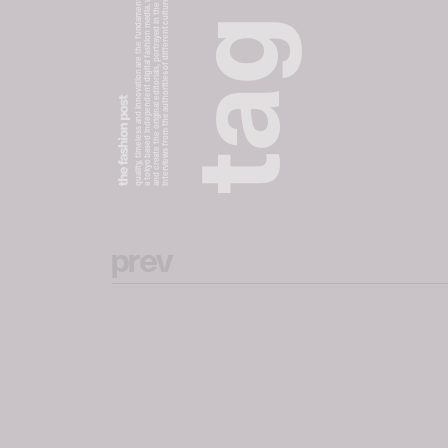
a tokyo based independent digital fashion media. we curate daily fashion, beauty and culture feeds,
quality, timeless and innovation are the fundamental philosophy of the fashion post,
interviews from the authorities of different culture in the creative industry.
and create the original editorials, portrayed in the digital era, and portraits,
g
a
t
p
r
e
v