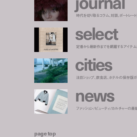
j
o
u
r
n
a
l
時代を切り取るコラム、対談、ポートレー
s
e
l
e
c
t
定番から最新作までを網羅するアイテム
c
i
t
i
e
s
注目ショップ、飲食店、ホテルの保存版ガ
n
e
w
s
ファッション/ビューティ/カルチャーの最
page top