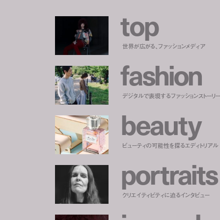
t
o
p
世界が広がる、ファッションメディア
f
a
s
h
i
o
n
デジタルで表現するファッションストーリ
b
e
a
u
t
y
ビューティの可能性を探るエディトリアル
p
o
r
t
r
a
i
t
s
クリエイティビティに迫るインタビュー