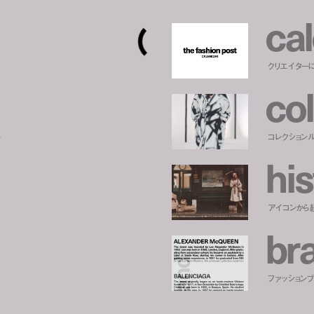
c
a
l
クリエイター
c
o
l
ー
コレクション
h
i
s
アイコンから
b
r
ファッションブラ