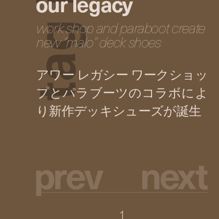
our legacy
work shop and paraboot create
g
new “malo” deck shoes
a
t
p
r
e
v
n
e
x
t
1