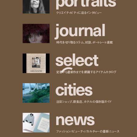
クリエイティビティに迫るインタビュー
j
o
u
r
n
a
l
時代を切り取るコラム、対談、ポートレート連載
s
e
l
e
c
t
定番から最新作までを網羅するアイテムカタログ
c
i
t
i
e
s
注目ショップ、飲食店、ホテルの保存版ガイド
n
e
w
s
ファッション/ビューティ/カルチャーの最新ニュース