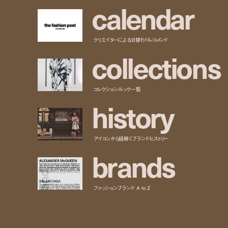
c
a
l
e
n
d
a
r
クリエイターによる日替わりレコメンド
c
o
l
l
e
c
t
i
o
n
s
コレクションルック一覧
h
i
s
t
o
r
y
アイコンから紐解くブランドヒストリー
b
r
a
n
d
s
ファッションブランド A to Z