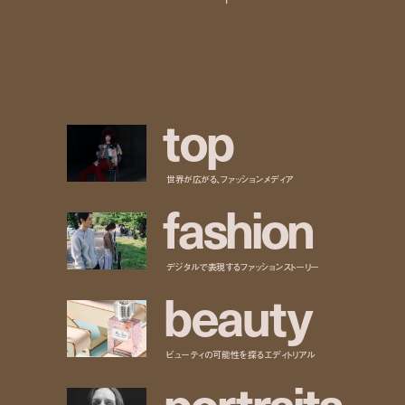
t
o
p
世界が広がる、ファッションメディア
f
a
s
h
i
o
n
デジタルで表現するファッションストーリー
b
e
a
u
t
y
ビューティの可能性を探るエディトリアル
p
o
r
t
r
a
i
t
s