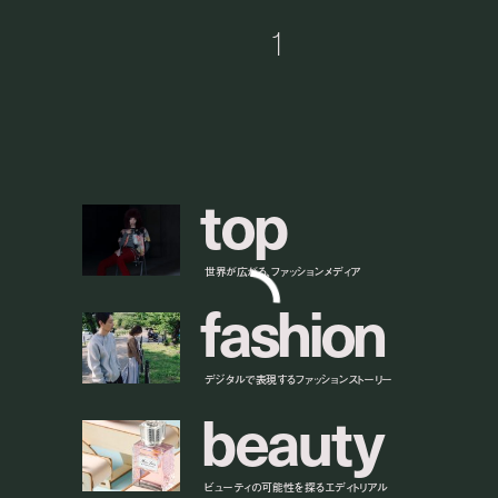
1
t
o
p
世界が広がる、ファッションメディア
f
a
s
h
i
o
n
デジタルで表現するファッションストーリー
b
e
a
u
t
y
ビューティの可能性を探るエディトリアル