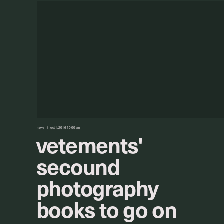
news
oct 1, 2016 10:00 am
vetements'
secound
photography
books to go on