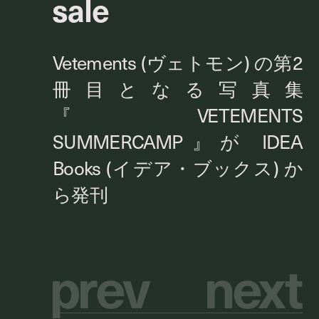
sale
p
r
e
v
n
e
x
t