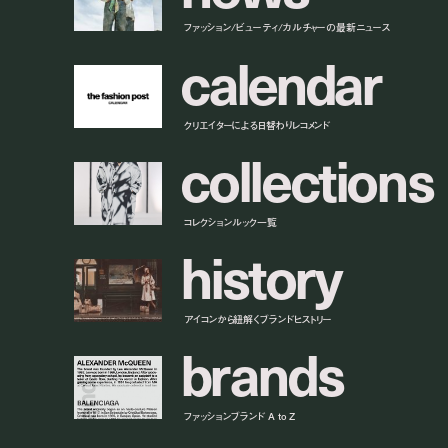
ファッション/ビューティ/カルチャーの最新ニュース
c
a
l
e
n
d
a
r
クリエイターによる日替わりレコメンド
c
o
l
l
e
c
t
i
o
n
s
コレクションルック一覧
h
i
s
t
o
r
y
アイコンから紐解くブランドヒストリー
b
r
a
n
d
s
ファッションブランド A to Z