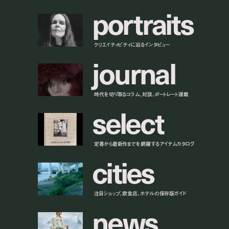
p
o
r
t
r
a
i
t
s
クリエイティビティに迫るインタビュー
j
o
u
r
n
a
l
時代を切り取るコラム、対談、ポートレート連載
s
e
l
e
c
t
定番から最新作までを網羅するアイテムカタログ
c
i
t
i
e
s
注目ショップ、飲食店、ホテルの保存版ガイド
n
e
w
s