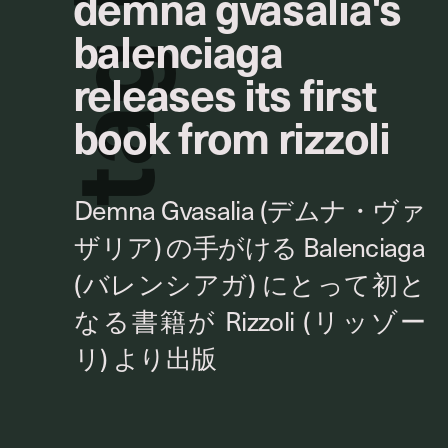
demna gvasalia's
balenciaga
g
releases its first
book from rizzoli
a
t