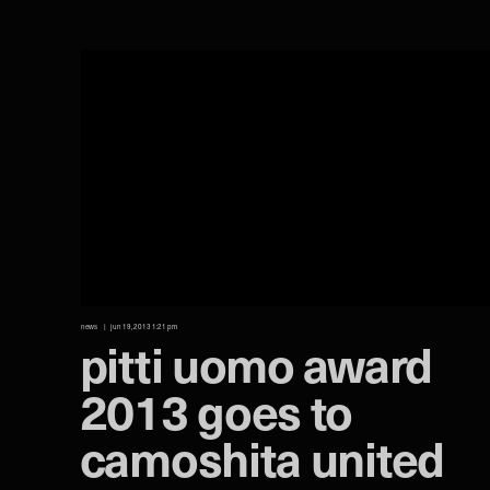
news
jun 19, 2013 1:21 pm
pitti uomo award
2013 goes to
camoshita united