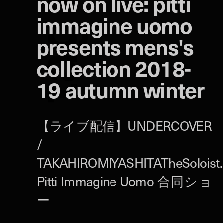
now on live: pitti
immagine uomo
g
presents mens's
collection 2018-
a
19 autumn winter
t