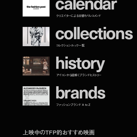
c
a
l
e
n
d
a
r
クリエイターによる日替わりレコメンド
c
o
l
l
e
c
t
i
o
n
s
コレクションルック一覧
h
i
s
t
o
r
y
アイコンから紐解くブランドヒストリー
b
r
a
n
d
s
ファッションブランド A to Z
上映中のTFP的おすすめ映画