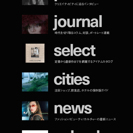
クリエイティビティに迫るインタビュー
j
o
u
r
n
a
l
時代を切り取るコラム、対談、ポートレート連載
s
e
l
e
c
t
定番から最新作までを網羅するアイテムカタログ
c
i
t
i
e
s
注目ショップ、飲食店、ホテルの保存版ガイド
n
e
w
s
ファッション/ビューティ/カルチャーの最新ニュース