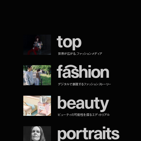
t
o
p
世界が広がる、ファッションメディア
f
a
s
h
i
o
n
デジタルで表現するファッションストーリー
b
e
a
u
t
y
ビューティの可能性を探るエディトリアル
p
o
r
t
r
a
i
t
s