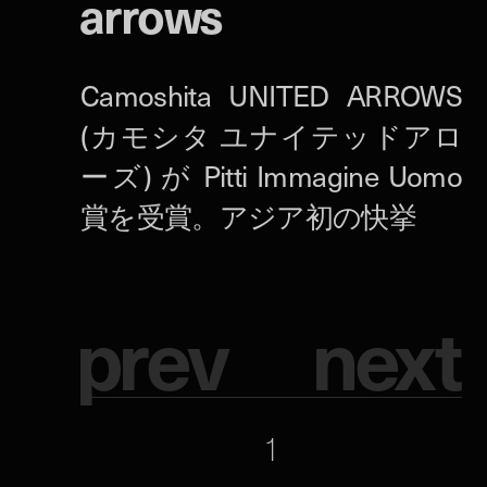
arrows
p
r
e
v
n
e
x
t
1