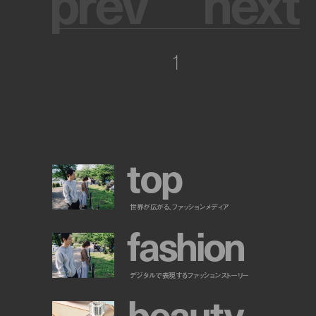
p
r
e
v
n
e
x
t
1
t
o
p
世界が広がる、ファッションメディア
f
a
s
h
i
o
n
デジタルで表現するファッションストーリー
b
e
a
u
t
y