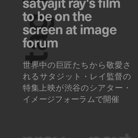
satyajit ray's film
to be on the
g
screen at image
forum
a
t