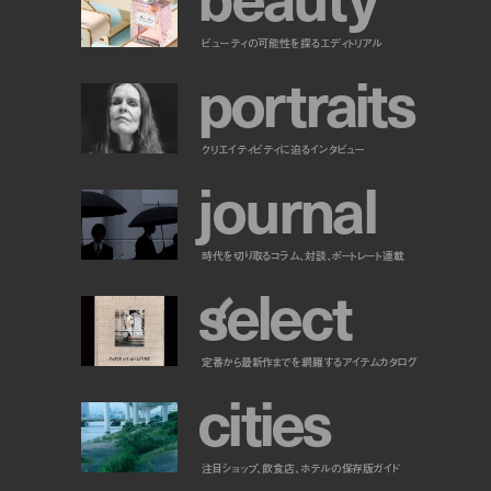
ビューティの可能性を探るエディトリアル
p
o
r
t
r
a
i
t
s
クリエイティビティに迫るインタビュー
j
o
u
r
n
a
l
時代を切り取るコラム、対談、ポートレート連載
s
e
l
e
c
t
定番から最新作までを網羅するアイテムカタログ
c
i
t
i
e
s
注目ショップ、飲食店、ホテルの保存版ガイド