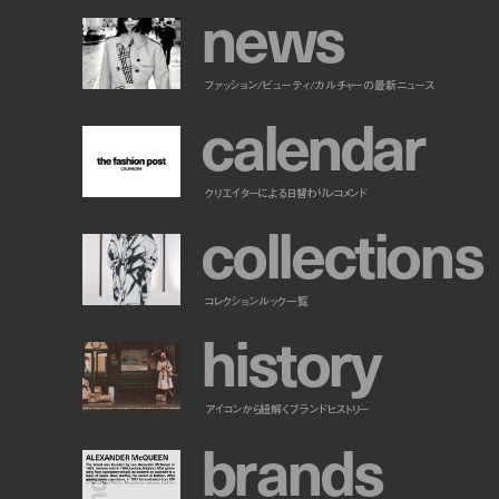
n
e
w
s
ファッション/ビューティ/カルチャーの最新ニュース
c
a
l
e
n
d
a
r
クリエイターによる日替わりレコメンド
c
o
l
l
e
c
t
i
o
n
s
コレクションルック一覧
h
i
s
t
o
r
y
アイコンから紐解くブランドヒストリー
b
r
a
n
d
s