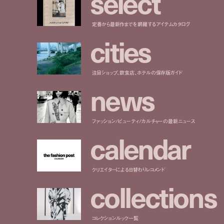
s
e
l
e
c
t
定番から最新作までを網羅するアイテムカタログ
c
i
t
i
e
s
注目ショップ、飲食店、ホテルの保存版ガイド
n
e
w
s
ファッション/ビューティ/カルチャーの最新ニュース
c
a
l
e
n
d
a
r
クリエイターによる日替わりレコメンド
c
o
l
l
e
c
t
i
o
n
s
コレクションルック一覧