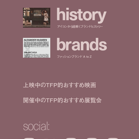
h
i
s
t
o
r
y
アイコンから紐解くブランドヒストリー
b
r
a
n
d
s
ファッションブランド A to Z
上映中のTFP的おすすめ映画
開催中のTFP的おすすめ展覧会
social: