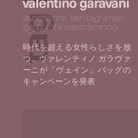
valentino garavani
launches the "vain bag" a new
g
symbol of timeless femininity
a
t