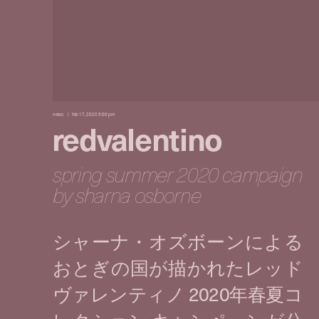
news
feb 17, 2020 9:00 pm
redvalentino
spring summer 2020 campaign
by sharna osborne