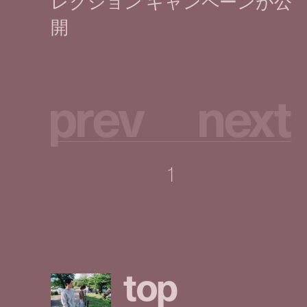
p
r
e
v
n
e
x
t
1
t
o
p