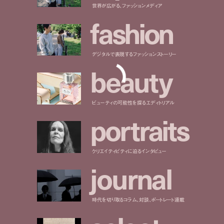
世界が広がる、ファッションメディア
f
a
s
h
i
o
n
デジタルで表現するファッションストーリー
b
e
a
u
t
y
ビューティの可能性を探るエディトリアル
p
o
r
t
r
a
i
t
s
クリエイティビティに迫るインタビュー
j
o
u
r
n
a
l
時代を切り取るコラム、対談、ポートレート連載