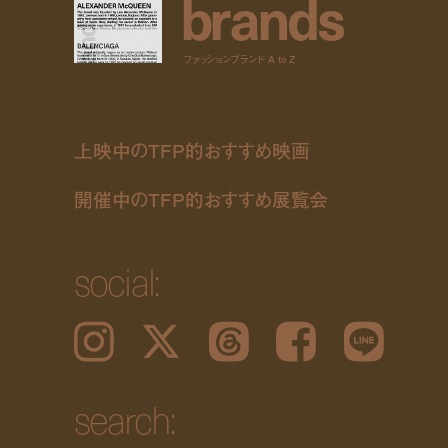
b
r
a
n
d
s
ファッションブランド A to Z
上映中のTFP的おすすめ映画
開催中のTFP的おすすめ展覧会
social:
Instagram
𝕏
Threads
Facebook
LINE
search: