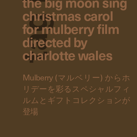
the big moon sing
christmas carol
g
for mulberry film
directed by
a
charlotte wales
t