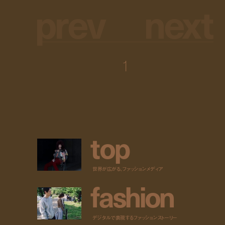
p
r
e
v
n
e
x
t
1
t
o
p
世界が広がる、ファッションメディア
f
a
s
h
i
o
n
デジタルで表現するファッションストーリー