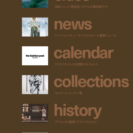
注目ショップ、飲食店、ホテルの保存版ガイド
n
e
w
s
ファッション/ビューティ/カルチャーの最新ニュース
c
a
l
e
n
d
a
r
クリエイターによる日替わりレコメンド
c
o
l
l
e
c
t
i
o
n
s
コレクションルック一覧
h
i
s
t
o
r
y
アイコンから紐解くブランドヒストリー