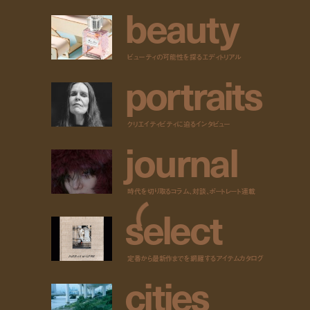
b
e
a
u
t
y
ビューティの可能性を探るエディトリアル
p
o
r
t
r
a
i
t
s
クリエイティビティに迫るインタビュー
j
o
u
r
n
a
l
時代を切り取るコラム、対談、ポートレート連載
s
e
l
e
c
t
定番から最新作までを網羅するアイテムカタログ
c
i
t
i
e
s