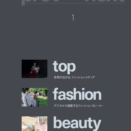
1
t
o
p
世界が広がる、ファッションメディア
f
a
s
h
i
o
n
デジタルで表現するファッションストーリー
b
e
a
u
t
y