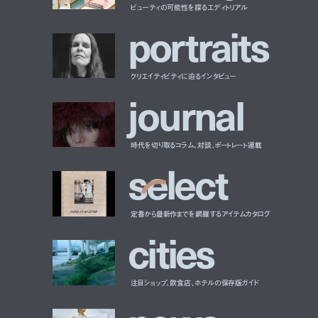
ビューティの可能性を探るエディトリアル
p
o
r
t
r
a
i
t
s
クリエイティビティに迫るインタビュー
j
o
u
r
n
a
l
時代を切り取るコラム、対談、ポートレート連載
s
e
l
e
c
t
定番から最新作までを網羅するアイテムカタログ
c
i
t
i
e
s
注目ショップ、飲食店、ホテルの保存版ガイド