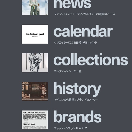
n
e
w
s
ファッション/ビューティ/カルチャーの最新ニュース
c
a
l
e
n
d
a
r
クリエイターによる日替わりレコメンド
c
o
l
l
e
c
t
i
o
n
s
コレクションルック一覧
h
i
s
t
o
r
y
アイコンから紐解くブランドヒストリー
b
r
a
n
d
s
ファッションブランド A to Z