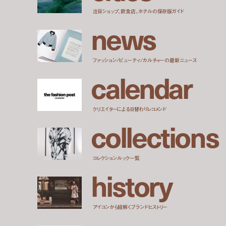
注目ショップ、飲食店、ホテルの保存版ガイド
n
e
w
s
ファッション/ビューティ/カルチャーの最新ニュース
c
a
l
e
n
d
a
r
クリエイターによる日替わりレコメンド
c
o
l
l
e
c
t
i
o
n
s
コレクションルック一覧
h
i
s
t
o
r
y
アイコンから紐解くブランドヒストリー