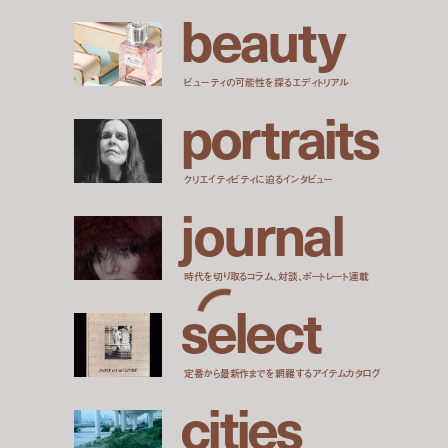
b
e
a
u
t
y
ビューティの可能性を探るエディトリアル
p
o
r
t
r
a
i
t
s
クリエイティビティに迫るインタビュー
j
o
u
r
n
a
l
時代を切り取るコラム、対談、ポートレート連載
s
e
l
e
c
t
定番から最新作までを網羅するアイテムカタログ
c
i
t
i
e
s