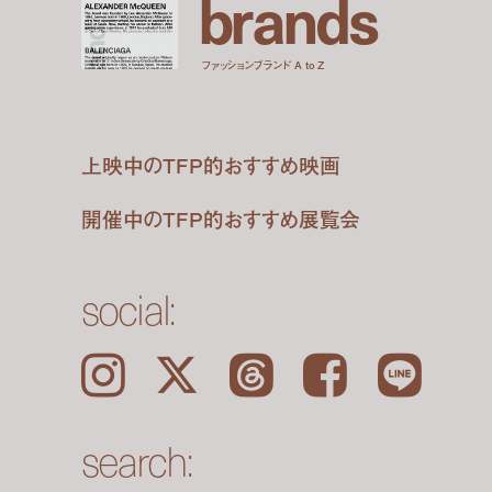
b
r
a
n
d
s
ファッションブランド A to Z
上映中のTFP的おすすめ映画
開催中のTFP的おすすめ展覧会
social:
Instagram
𝕏
Threads
Facebook
LINE
search: