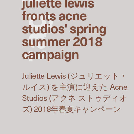
juliette lewis
fronts acne
g
studios' spring
summer 2018
a
campaign
t