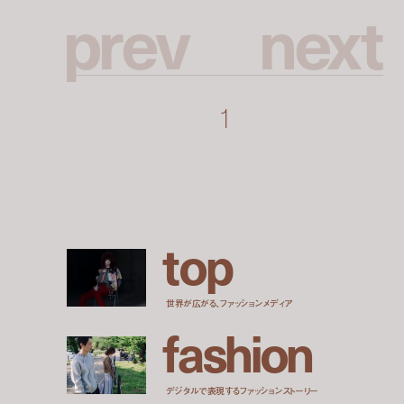
p
r
e
v
n
e
x
t
1
t
o
p
世界が広がる、ファッションメディア
f
a
s
h
i
o
n
デジタルで表現するファッションストーリー