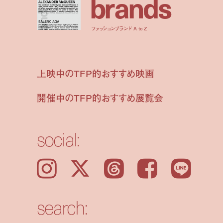
b
r
a
n
d
s
ファッションブランド A to Z
上映中のTFP的おすすめ映画
開催中のTFP的おすすめ展覧会
social:
Instagram
𝕏
Threads
Facebook
LINE
search: