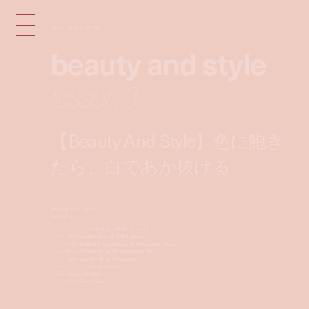
Jan 25, 2019 5:45 PM
beauty and style
lesson 3
【Beauty And Style】色に飽き
たら、白であか抜ける
beauty and style
lesson 3
photohgrapher:
tamaki yoshida at no.2
stylist:
yoko kageyama at eight peace
makeup:
tomohiro muramatsu at sekikawa office
hair:
tomo tamura at perle management
model:
ami suzuki at satoru japan
video director:
satoki kaneda
writer:
miwa goroku
editor:
daisuke yokota