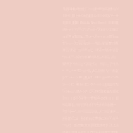
色柄満載のカオティックな2019年春トレン
ドから、服とメイクの新しいミックス＆マッチ
を探る連載「Beauty And Style」。村松朋
広＝メイクアップ・アーティストがいま気に
なる色を起点に、フリースタイルで描き出
すシリーズ3回目のテーマは「引き算の美
学」。ナチュラルだけど、ぼんやりしがちな
ワントーンメイクを極めるヒントがここに。
頬骨下からフェイスライン、おでこ、アイホ
ール、ノーズシャドウ、あごの先。いつもな
らワントーン暗く落とすべきシェーディング
ゾーンに、明るいピンクベージュを巡らせた
ワントーンのルック。どこかに締め色を加え
たい… ところを今一度踏みとどまって、さ
らに明るい白でアイメイクとネイルを統一。
「ワントーンメイクのコツは、どこかにポイン
トを置くこと。そうすれば印象にメリハリが
ついて、色の魅力が引き立ちます。たとえ
ば強い色を目元に入れても引き締まります