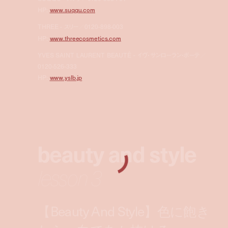
HP:
www.suqqu.com
THREE - スリー／0120-898-003
HP:
www.threecosmetics.com
YVES SAINT LAURENT BEAUTÉ - イヴ・サンローラン・ボーテ／
0120-526-333
HP:
www.yslb.jp
beauty and style
lesson 3
【Beauty And Style】色に飽き