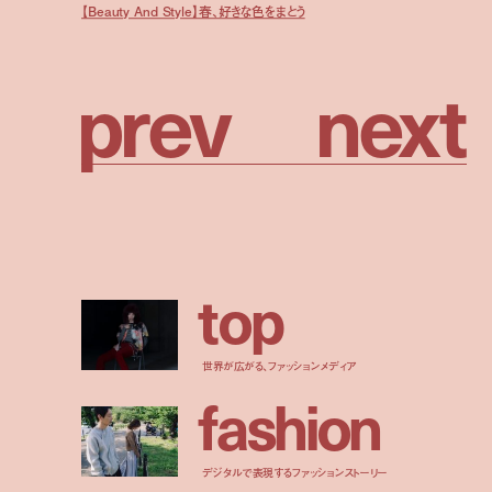
【Beauty And Style】春、好きな色をまとう
p
r
e
v
n
e
x
t
t
o
p
世界が広がる、ファッションメディア
f
a
s
h
i
o
n
デジタルで表現するファッションストーリー