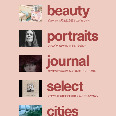
b
e
a
u
t
y
ビューティの可能性を探るエディトリアル
p
o
r
t
r
a
i
t
s
クリエイティビティに迫るインタビュー
j
o
u
r
n
a
l
時代を切り取るコラム、対談、ポートレート連載
s
e
l
e
c
t
定番から最新作までを網羅するアイテムカタログ
c
i
t
i
e
s