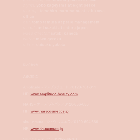
stylist:
yoko kageyama at eight peace
makeup:
tomohiro muramatsu at sekikawa
office
hair:
tomo tamura at perle management
model:
ami suzuki at satoru japan
video director:
satoki kaneda
writer:
miwa goroku
editor:
daisuke yokota
問い合わせ先
ABC順に
Amplitude - アンプリチュード／0120-781-811
HP:
www.amplitude-beauty.com
NARS - ナーズ ジャパン／0120-356-686
HP:
www.narscosmetics.jp
shu uemura - シュウ ウエムラ／0120-694-666
HP:
www.shuuemura.jp
SUQQU - スック／0120-988-761