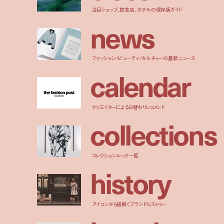
注目ショップ、飲食店、ホテルの保存版ガイド
n
e
w
s
ファッション/ビューティ/カルチャーの最新ニュース
c
a
l
e
n
d
a
r
クリエイターによる日替わりレコメンド
c
o
l
l
e
c
t
i
o
n
s
コレクションルック一覧
h
i
s
t
o
r
y
アイコンから紐解くブランドヒストリー