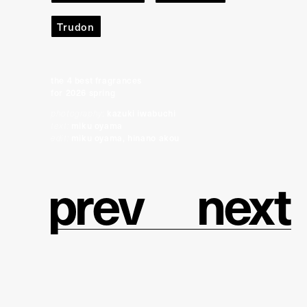
Trudon
the 4 best fragrances
for 2026 spring
photography:
kazuki iwabuchi
text:
miku oyama
edit:
miku oyama, hinano akou
p
r
e
v
n
e
x
t