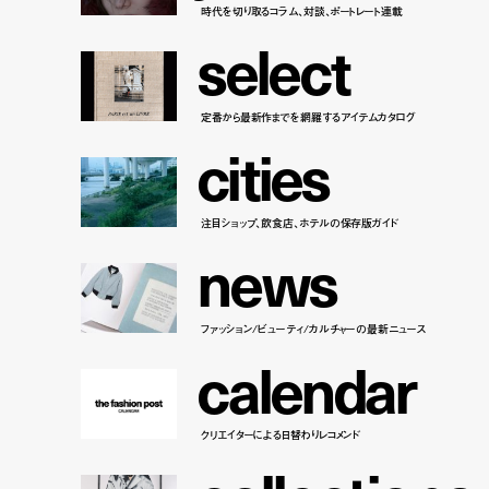
時代を切り取るコラム、対談、ポートレート連載
s
e
l
e
c
t
定番から最新作までを網羅するアイテムカタログ
c
i
t
i
e
s
注目ショップ、飲食店、ホテルの保存版ガイド
n
e
w
s
ファッション/ビューティ/カルチャーの最新ニュース
c
a
l
e
n
d
a
r
クリエイターによる日替わりレコメンド