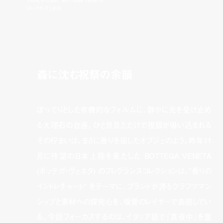
(ボッテガ・ヴェネタ)
森に沈む祝祭の余韻
ぽってりとした有機的なフォルムに、静かに光を受け止め
る大理石の台座。ひと目見ただけで視線が吸い込まれる
その佇まいは、まさに香りを宿したオブジェのよう。昨年11
月に待望の日本上陸を果たした BOTTEGA VENETA
(ボッテガ・ヴェネタ) のフレグランスコレクションは、”香りの
イントレチャート” をテーマに、ブランドが誇るクラフツマン
シップと素材への探究心を、嗅覚のレイヤーで表現してい
る。今回フォーカスするのは、イタリア語で「真夜中」を意