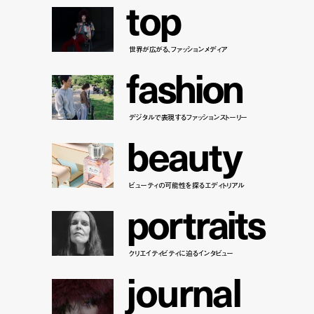
t
o
p
世界が広がる、ファッションメディア
f
a
s
h
i
o
n
デジタルで表現するファッションストーリー
b
e
a
u
t
y
ビューティの可能性を探るエディトリアル
p
o
r
t
r
a
i
t
s
クリエイティビティに迫るインタビュー
j
o
u
r
n
a
l