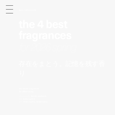
Mar 3, 2026 3:00 PM
the 4 best
fragrances
for 2026 spring
存在をまとう。記憶を残す香
り
the 4 best fragrances
for 2026 spring
photography:
kazuki iwabuchi
text:
miku oyama
edit:
miku oyama, hinano akou