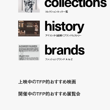
c
o
l
l
e
c
t
i
o
n
s
コレクションルック一覧
h
i
s
t
o
r
y
アイコンから紐解くブランドヒストリー
b
r
a
n
d
s
ファッションブランド A to Z
上映中のTFP的おすすめ映画
開催中のTFP的おすすめ展覧会