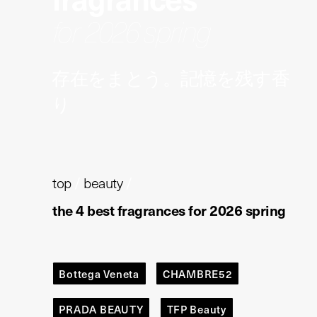
for 2026 spring
存在をまとう。記憶を残す香
り
top
/
beauty
/
the 4 best fragrances for 2026 spring
Bottega Veneta
CHAMBRE52
PRADA BEAUTY
TFP Beauty