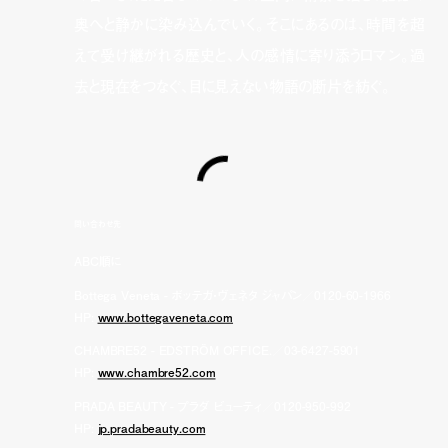
奥へと静かに染み込んでいく。そこにあるのは、時間を超
えて受け継がれる歴史と、人の感情に寄り添うロマン。過
去と現在をつなぐ、目に見えない物語の断片を紡ぐ。
問い合わせ先
ABC順に
Bottega Veneta - ボッテガ・ヴェネタ ジャパン／0120-60-1966
HP:
www.bottegaveneta.com
CHAMBRE52 - EDSTRÖM OFFICE.／03-6427-5901
HP:
www.chambre52.com
PRADA BEAUTY - プラダ ビューティ／0120-950-992
HP:
jp.pradabeauty.com