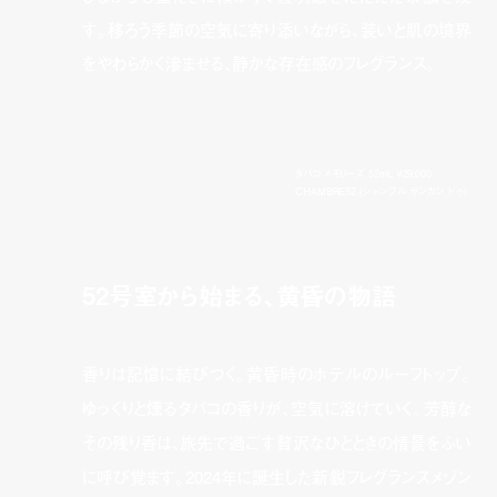
す。移ろう季節の空気に寄り添いながら、装いと肌の境界
をやわらかく滲ませる、静かな存在感のフレグランス。
タバコ メモリーズ 52mL ¥29,000／
CHAMBRE52 (シャンブル サンカン ドゥ)
52号室から始まる、黄昏の物語
香りは記憶に結びつく。黄昏時のホテルのルーフトップ。
ゆっくりと燻るタバコの香りが、空気に溶けていく。芳醇な
その残り香は、旅先で過ごす贅沢なひとときの情景をふい
に呼び覚ます。2024年に誕生した新鋭フレグランスメゾン