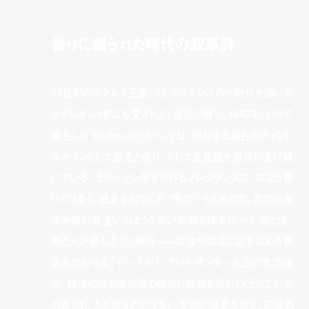
香りに綴られた時代の叙事詩
17世紀のフランス王室、そしてフランスの一時代を築いた
ナポレオン1世にも愛された、至高の香り。1643年、パリで
誕生した Trudon (トゥルドン) は、現存する最古のキャンド
ルメゾンとして歴史と香り、そして美意識を現代に受け継
いでいる。そのメゾンが手がけるフレグランスは、単なる香
りではなく、歴史を内包した “物語” そのものだ。自然の息
吹や森の息遣いのような深い余韻を残す「ドゥ」、聖と俗、
神と人が最も近づく場所——教会や聖堂に立ち込める香
気を思わせる「モーテル」、アレキサンダー大王の東方遠
征、砂漠の旅の束の間の休息に着想を得た「メディエ」。ど
の香りも、ただ香るのではなく、空間に情景を描き、記憶の