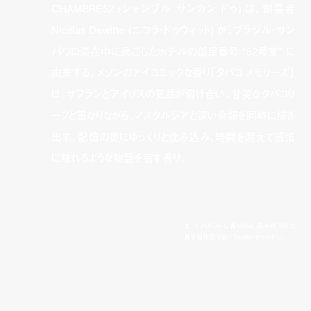
CHAMBRE52 (シャンブル サンカン ドゥ) は、創業者
Nicolas Dewitte (ニコラ・ドゥウィット) が、ブラジル・サン
パウロ滞在中に過ごしたホテルの部屋番号 “52号室” に
由来する。メゾンのアイコニックな香り「タバコ メモリーズ」
は、サフランとアイリスの気品が溶け合い、甘美なタバコリ
ーフと重なりながら、ノスタルジアと深い余韻を同時に描き
出す。記憶の奥にゆっくりと沈み込み、時間を超えて感情
に触れるような物語を宿す香り。
オードパルファム 各100mL 各 ¥40,700 *2
月下旬発売予定／Trudon (トゥルドン)