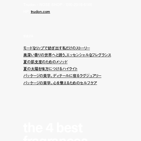
Trudon - NOSE SHOP／050-2018-6146
HP:
trudon.com
関連記事
モードなリップで紡ぎ出す私だけのストーリー
奥深い香りの世界へと誘う、エッセンシャルなフレグランス
夏の肌支度のためのメソッド
夏の太陽を味方につけるハイライト
パッケージの美学。ディテールに宿るラグジュアリー
パッケージの美学。心を整えるためのセルフケア
the 4 best
fragrances