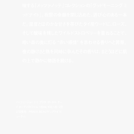
味する「メッツァノッテ」コレクションの「グッドモーニング ミ
ッドナイト」。祝祭の余韻を閉じ込めた、遊び心のある一本
だ。湿度とほのかな甘さを帯びたタイ産ウードに、ローズ、
そして酸味を残したワイルドストロベリーを重ねることで、
暗い森の奥に灯る “赤い感情” を思わせる香りへと昇華。
夜の静けさと熱を同時に孕んだその香りは、まとうほどに肌
の上で静かに物語を続ける。
インフュージョン ドゥ プラダ サンタル チャ
イ オーデパルファム 100mL ¥32,120 *2月
27日発売／PRADA BEAUTY (プラダ ビ
ューティ)