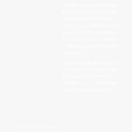
視線を奪うシルエット、空気に残る余韻。
私たちが “その人らしさ” を感じ取る瞬間
は、目に映るものだけでできているわけで
はない。ファッションが輪郭を描き、ふとす
れ違ったときに漂う香りが気配を完成させ
る。ファッションとフレグランス。その重なり
が、言葉よりも先に印象を語り、記憶の中
に余韻を残していく。
今回は、深みと余韻で魅せる至極のフレ
グランスをピックアップ。夜の静けさ、肌に
寄り添う温度、過去の情景を呼び起こす
ような感情——そっと、でも確かに記憶に
刻まれ、忘れられない気配を漂わせて。
グッドモーニング ミッドナイト パルファム
100mL ¥75,900／BOTTEGA VENETA