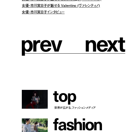
女優・市川実日子が魅せる Valentino (ヴァレンティノ)
女優・市川実日子インタビュー
p
r
e
v
n
e
x
t
t
o
p
世界が広がる、ファッションメディア
f
a
s
h
i
o
n