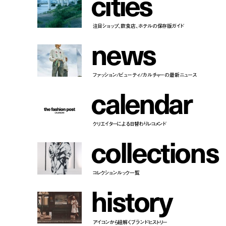
c
i
t
i
e
s
注目ショップ、飲食店、ホテルの保存版ガイド
n
e
w
s
ファッション/ビューティ/カルチャーの最新ニュース
c
a
l
e
n
d
a
r
クリエイターによる日替わりレコメンド
c
o
l
l
e
c
t
i
o
n
s
コレクションルック一覧
h
i
s
t
o
r
y
アイコンから紐解くブランドヒストリー