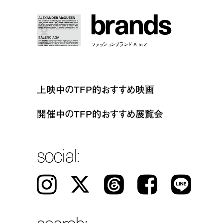
b
r
a
n
d
s
ファッションブランド A to Z
上映中のTFP的おすすめ映画
開催中のTFP的おすすめ展覧会
social:
Instagram
𝕏
Threads
Facebook
LINE
search: