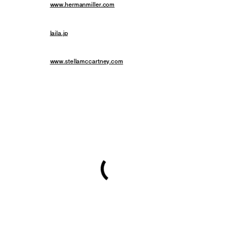
HP:
www.hermanmiller.com
Herman Siesbol - ライラ ヴィンテージ／03-3406-4088
HP:
laila.jp
Stella McCartney - ステラ マッカートニー ジャパン／03-6427-7013
HP:
www.stellamccartney.com
stella mccartney
with mikako ichikawa
女優・市川実日子が魅せる
Stella McCartney (ステラ マッ