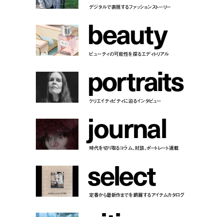
デジタルで表現するファッションストーリー
b
e
a
u
t
y
ビューティの可能性を探るエディトリアル
p
o
r
t
r
a
i
t
s
クリエイティビティに迫るインタビュー
j
o
u
r
n
a
l
時代を切り取るコラム、対談、ポートレート連載
s
e
l
e
c
t
定番から最新作までを網羅するアイテムカタログ