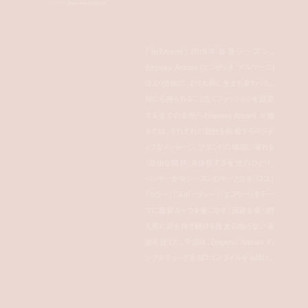
editor:
daisuke yokota
「freEAdom」2018年春夏シーズン、
Emporio Armani (エンポリオ アルマーニ)
はより自由に、より大胆に生まれ変わった。
何にも縛られることなくファッションを謳歌
する全ての女性へEmporio Armani が贈
るのは、それぞれの個性を祝福するポジテ
ィブなメッセージ。ブランドの根底に流れる
「自由な精神」を体現する女性のひとり、
ベッキーが今シーズンのキーとなる「ロゴ」
「カラー」「スポーティー」「エアリー」をテー
マに最新ルックを着こなす。困難を乗り越
え常に前を向き続ける彼女の飾らない素
顔を捉えた。今週は、Emporio Armani の
シグネチャーであるロゴスタイルをお届け。