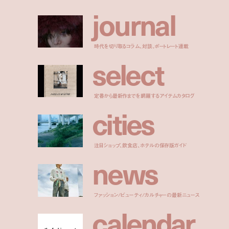
j
o
u
r
n
a
l
時代を切り取るコラム、対談、ポートレート連載
s
e
l
e
c
t
定番から最新作までを網羅するアイテムカタログ
c
i
t
i
e
s
注目ショップ、飲食店、ホテルの保存版ガイド
n
e
w
s
ファッション/ビューティ/カルチャーの最新ニュース
c
a
l
e
n
d
a
r