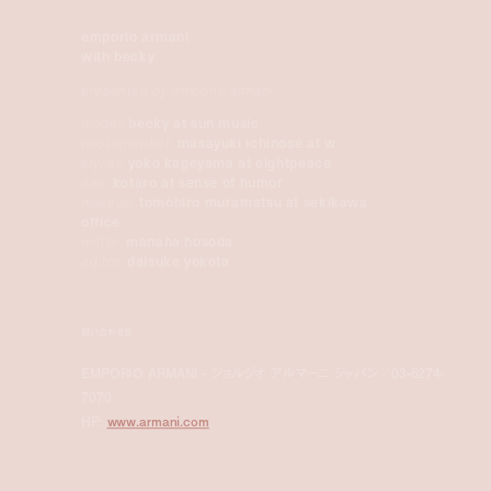
emporio armani
with becky
presented by emporio armani
model:
becky at sun music
photographer:
masayuki ichinose at w
stylist:
yoko kageyama at eightpeace
hair:
kotaro at sense of humor
makeup:
tomohiro muramatsu at sekikawa
office
writer:
manaha hosoda
editor:
daisuke yokota
問い合わせ先
EMPORIO ARMANI - ジョルジオ アルマーニ ジャパン／03-6274-
7070
HP:
www.armani.com