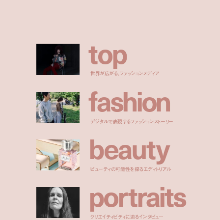
t
o
p
世界が広がる、ファッションメディア
f
a
s
h
i
o
n
デジタルで表現するファッションストーリー
b
e
a
u
t
y
ビューティの可能性を探るエディトリアル
p
o
r
t
r
a
i
t
s
クリエイティビティに迫るインタビュー