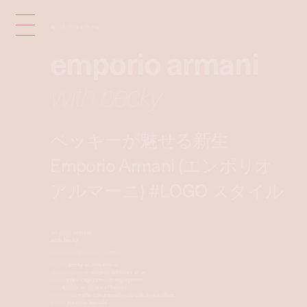
Apr 11, 2018 9:00 PM
emporio armani
with becky
ベッキーが魅せる新生
Emporio Armani (エンポリオ
アルマーニ) #LOGO スタイル
emporio armani
with becky
presented by emporio armani
model:
becky at sun music
photographer:
masayuki ichinose at w
stylist:
yoko kageyama at eightpeace
hair:
kotaro at sense of humor
makeup:
tomohiro muramatsu at sekikawa office
writer:
manaha hosoda