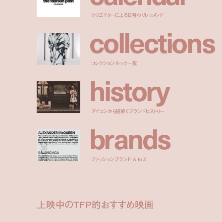
クリエイターによる日替わりレコメンド
c
o
l
l
e
c
t
i
o
n
s
コレクションルック一覧
h
i
s
t
o
r
y
アイコンから紐解くブランドヒストリー
b
r
a
n
d
s
ファッションブランド A to Z
上映中のTFP的おすすめ映画