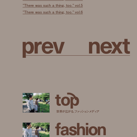
"There was such a thing, too." vol.5
"There was such a thing, too." vol.6
p
r
e
v
n
e
x
t
t
o
p
世界が広がる、ファッションメディア
f
a
s
h
i
o
n