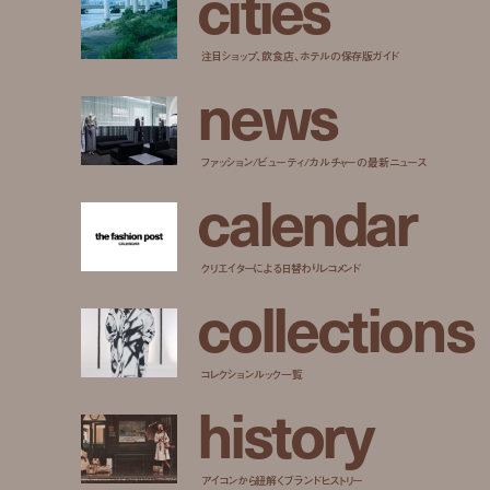
c
i
t
i
e
s
注目ショップ、飲食店、ホテルの保存版ガイド
n
e
w
s
ファッション/ビューティ/カルチャーの最新ニュース
c
a
l
e
n
d
a
r
クリエイターによる日替わりレコメンド
c
o
l
l
e
c
t
i
o
n
s
コレクションルック一覧
h
i
s
t
o
r
y
アイコンから紐解くブランドヒストリー