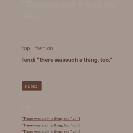
"There was such a thing, too."
vol.2
top
/
fashion
/
fendi "there wassuch a thing, too."
FENDI
関連記事
"There was such a thing, too." vol.1
"There was such a thing, too." vol.3
"There was such a thing, too." vol.4