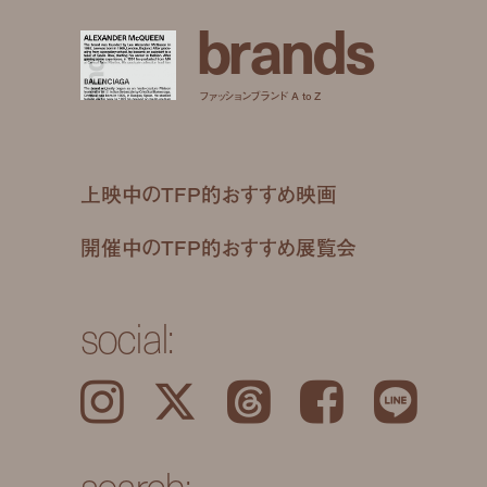
b
r
a
n
d
s
ファッションブランド A to Z
上映中のTFP的おすすめ映画
開催中のTFP的おすすめ展覧会
social:
Instagram
𝕏
Threads
Facebook
LINE
search: