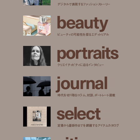
デジタルで表現するファッションストーリー
b
e
a
u
t
y
ビューティの可能性を探るエディトリアル
p
o
r
t
r
a
i
t
s
クリエイティビティに迫るインタビュー
j
o
u
r
n
a
l
時代を切り取るコラム、対談、ポートレート連載
s
e
l
e
c
t
定番から最新作までを網羅するアイテムカタログ