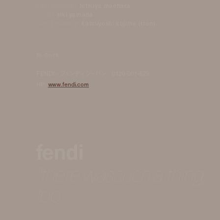
photographer:
tetsuya maehara
stylist:
riki yamada
hair & makeup:
katsuyoshi kojima (tron)
問い合わせ先
FENDI - フェンディ ジャパン／0120-001-829
HP:
www.fendi.com
fendi
"there wassuch a thing,
too."