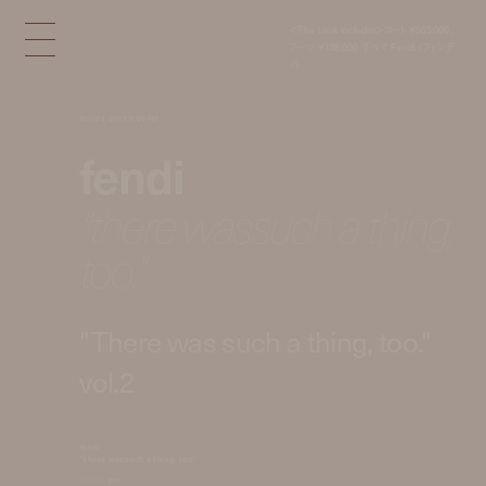
＜The Look includes＞コート ¥565,000、
ブーツ ¥138,000 すべて Fendi (フェンデ
ィ)
Nov 23, 2018 9:00 PM
fendi
"there wassuch a thing,
too."
"There was such a thing, too."
vol.2
fendi
"there wassuch a thing, too."
model:
pia