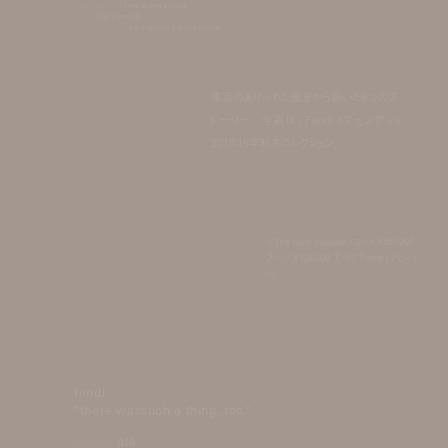
photographer:
tetsuya maehara
stylist:
riki yamada
hair & makeup:
katsuyoshi kojima (tron)
東京のありふれた風景から届いた6つのス
トーリー。今週は、Fendi (フェンディ)
2018-19年秋冬コレクション。
＜The Look includes＞コート ¥565,000、
ブーツ ¥138,000 すべて Fendi (フェンデ
ィ)
fendi
"there wassuch a thing, too."
model:
pia