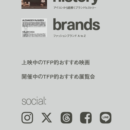
アイコンから紐解くブランドヒストリー
b
r
a
n
d
s
ファッションブランド A to Z
上映中のTFP的おすすめ映画
開催中のTFP的おすすめ展覧会
social:
Instagram
𝕏
Threads
Facebook
LINE