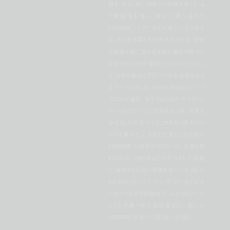
動き、歩み、前に向かって対峙すること。よ
り躍動感を増し、喜びに満ち溢れた
LEMAIRE (ルメール) の新シーズンから
は、そんな言葉たちが浮かび上がる。詩的
な情景を背に流れる洋服の動きや鮮やか
な色づかいが印象的だったコレクション
を、日本を拠点にグローバルな活躍をみせ
るアーティストの fumiko imano (イマノ
フミコ) が撮影。双子のようなセルフポート
レートのコラージュ作品をはじめ、写真を
中心とした作品づくりに向き合う彼女のレ
ンズを通すと、これまでに見たことのない
LEMAIRE の世界がひろがった。主演を務
めたのは、1980年よりモデルとして活動
し、海外からも高い評価を得ている dip in
the pool (ディップ・イン・ザ・プール) のボ
ーカルである甲田益也子。ふたりのアーテ
ィストが織りなす化学反応に、新しい
LEMAIRE が息づく(第1回／全4回)。