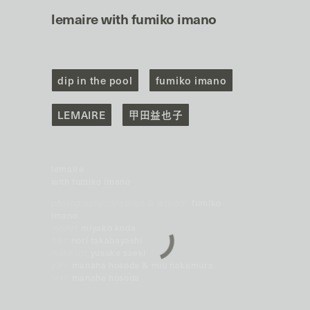
lemaire with fumiko imano
dip in the pool
fumiko imano
LEMAIRE
甲田益也子
lemaire
with fumiko imano
photography, direction & artwork:
fumiko
imano
model:
miyako koda
hair:
nori takabayashi
make up:
yusuke saeki
edit:
manaha hosoda & miu nakamura
text:
manaha hosoda