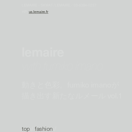
LEMAIRE - SKWAT/LEMAIRE／03-6384-0237
HP:
us.lemaire.fr
lemaire
with fumiko imano
動きと色彩。fumiko imanoが
描き出す新たなルメール vol.1
top
/
fashion
/