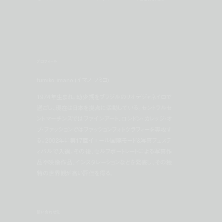
プロフィール
fumiko imano (イマノ フミコ)
1974年生まれ。幼少期をブラジルのリオデジャネイロで
過ごし、現在は日本を拠点に活動している。セントラルセ
ントマーチンズではファインアート、ロンドン・カレッジ・オ
ブ・ファッションではファッションフォトグラフィーを専攻す
る。2002年に第17回イエール国際モード＆写真フェステ
ィバルで入選。その後、セルフポートレートによる写真作
品や映像作品、インスタレーションなどを発表し、その独
特の世界観が高い評価を得る。
問い合わせ先