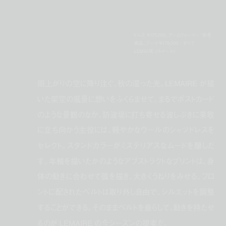
ドレス ¥175,000、アームウォーマー *参考
商品、ブーツ ¥179,000／すべて
LEMAIRE (ルメール)
雨上がりの空に降り注ぐ、秋の湿った光。LEMAIRE が描
いた架空の風景に想いをふくらませて。まるでポストカード
のような景観のなか、防波堤に打ち寄せる波しぶきに果敢
に立ち向かう主役には、軽やかなウールのシャツドレスを
セレクト。スタンドカラーがミステリアスなムードを醸しだ
す。年輪を描いたかのようなアブストラクトなプリントは、身
体の動きに合わせて弧を描き、大きくうねりをみせる。フロ
ントに配されたベルトは取り外し自由で、シルエットを調整
することができる。そのままベルトを垂らして、動きを持たせ
るのが LEMAIRE の今シーズンの提案だ。