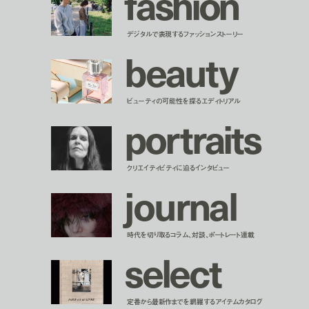
f
a
s
h
i
o
n
デジタルで表現するファッションストーリー
b
e
a
u
t
y
ビューティの可能性を探るエディトリアル
p
o
r
t
r
a
i
t
s
クリエイティビティに迫るインタビュー
j
o
u
r
n
a
l
時代を切り取るコラム、対談、ポートレート連載
s
e
l
e
c
t
定番から最新作までを網羅するアイテムカタログ