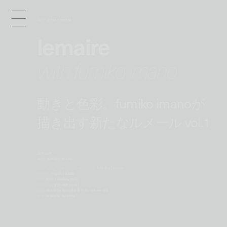
Oct 7, 2022 6:00 PM
lemaire
with fumiko imano
動きと色彩。fumiko imanoが
描き出す新たなルメール vol.1
lemaire
with fumiko imano
photography, direction & artwork:
fumiko imano
model:
miyako koda
hair:
nori takabayashi
make up:
yusuke saeki
edit:
manaha hosoda & miu nakamura
text:
manaha hosoda