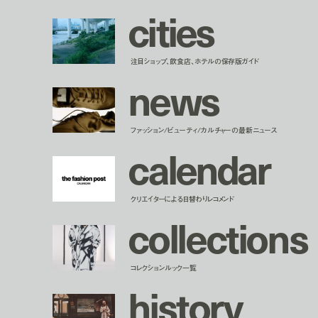
c
i
t
i
e
s
注目ショップ、飲食店、ホテルの保存版ガイド
n
e
w
s
ファッション/ビューティ/カルチャーの最新ニュース
c
a
l
e
n
d
a
r
クリエイターによる日替わりレコメンド
c
o
l
l
e
c
t
i
o
n
s
コレクションルック一覧
h
i
s
t
o
r
y