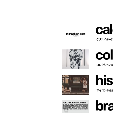
c
a
l
クリエイター
c
o
l
ー
コレクション
h
i
s
アイコンから
b
r