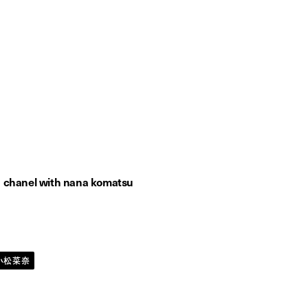
nel
nana komatsu
1色だけでいい。小松菜奈が魅せる、赤いルージュのためのモ
/
chanel with nana komatsu
小松菜奈