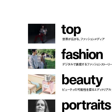
t
o
p
世界が広がる、ファッションメディア
f
a
s
h
i
o
n
デジタルで表現するファッションストーリ
b
e
a
u
t
y
ビューティの可能性を探るエディトリアル
p
o
r
t
r
a
i
t
s