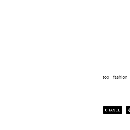
cha
with 
華やかな色は
chanel
with nana komatsu
photography & videography:
chikashi suzuki
styling:
michiko kitamura
top
/
fashion
hair:
tsubasa
make up:
kie kiyohara
text:
yuko igarashi
edit:
daisuke yokota & yuko igarashi
Apr 28, 2023 9:00 PM
CHANEL