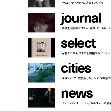
クリエイティビティに迫るインタビュー
j
o
u
r
n
a
l
時代を切り取るコラム、対談、ポートレー
s
e
l
e
c
t
定番から最新作までを網羅するアイテム
c
i
t
i
e
s
注目ショップ、飲食店、ホテルの保存版ガ
n
e
w
s
ファッション/ビューティ/カルチャーの最