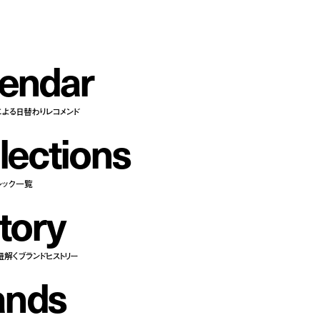
e
n
d
a
r
による日替わりレコメンド
l
e
c
t
i
o
n
s
ルック一覧
t
o
r
y
紐解くブランドヒストリー
a
n
d
s