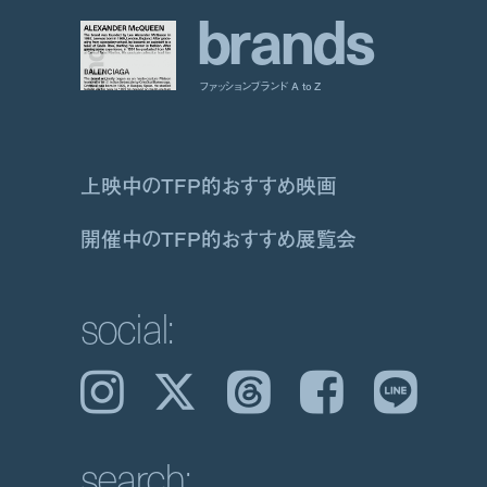
b
r
a
n
d
s
ファッションブランド A to Z
上映中のTFP的おすすめ映画
開催中のTFP的おすすめ展覧会
social:
Instagram
𝕏
Threads
Facebook
LINE
search: