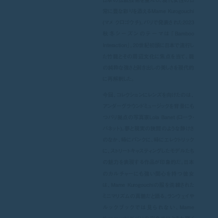
常に豊な彩りを添えるMame Kurogouchi
(マメ クロゴウチ)。パリで発表された2023
秋冬シーズンのテーマは「Bamboo
Interaction」。20世紀初頭に日本で流行し
た竹籠とその周辺文化に焦点を当て、籠
の純粋な強さと剥き出しの美しさを現代的
に再解釈した。
今回、コレクションにレンズを向けたのは、
アンダーグラウンドミュージックを背景にも
つパリ拠点の写真家Lola Banet (ローラ・
バネット)。夢と現実の狭間のような静けさ
のなか、時にパンクに、時にエレクトリック
に、ストリートキャスティングしたモデルたち
の魅力を表現する作品が印象的だ。日本
のカルチャーにも強い関心を持つ彼女
は、Mame Kurogouchiの服を洗練された
ミニマリズムの真髄だと語る。ランウェイや
ルックブックでは見られない、Mame