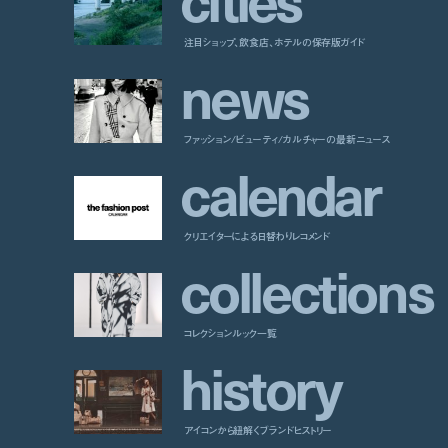
注目ショップ、飲食店、ホテルの保存版ガイド
n
e
w
s
ファッション/ビューティ/カルチャーの最新ニュース
c
a
l
e
n
d
a
r
クリエイターによる日替わりレコメンド
c
o
l
l
e
c
t
i
o
n
s
コレクションルック一覧
h
i
s
t
o
r
y
アイコンから紐解くブランドヒストリー