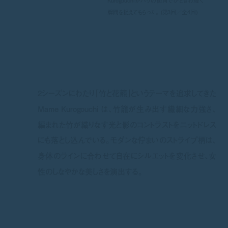
Kurogouchiがパリの街角でひときわ輝く
瞬間を捉えてもらった。 (第3回／全4回)
2シーズンにわたり「竹と花籠」というテーマを追求してきた
Mame Kurogouchi は、竹籠が生み出す繊細な力強さ、
編まれた竹が織りなす光と影のコントラストをニットドレス
にも落とし込んでいる。モダンな佇まいのストライプ柄は、
身体のラインに合わせて自在にシルエットを変化させ、女
性のしなやかな美しさを演出する。