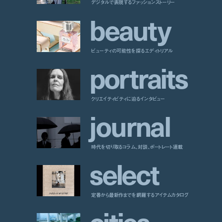
デジタルで表現するファッションストーリー
b
e
a
u
t
y
ビューティの可能性を探るエディトリアル
p
o
r
t
r
a
i
t
s
クリエイティビティに迫るインタビュー
j
o
u
r
n
a
l
時代を切り取るコラム、対談、ポートレート連載
s
e
l
e
c
t
定番から最新作までを網羅するアイテムカタログ
c
i
t
i
e
s