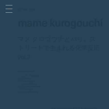
Dec 9, 2023 12:00 PM
mame kurogouchi
マメ クロゴウチとパリ。ス
トリートで生まれる化学反応
vol.3
mame kurogouchi
photographer:
lola banet
model:
salomé
stylist:
riku oshima
hair:
kazuma kimura
make up:
miki matsunaga
casting:
taro imai
edit & text:
yuki namba
日本の伝統技術を重んじ、現代女性の日