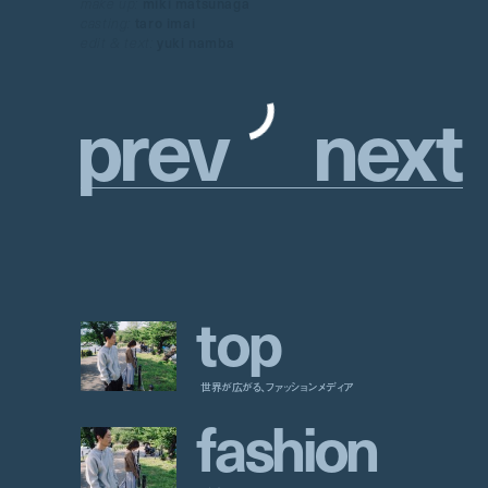
make up:
miki matsunaga
casting:
taro imai
edit & text:
yuki namba
p
r
e
v
n
e
x
t
t
o
p
世界が広がる、ファッションメディア
f
a
s
h
i
o
n