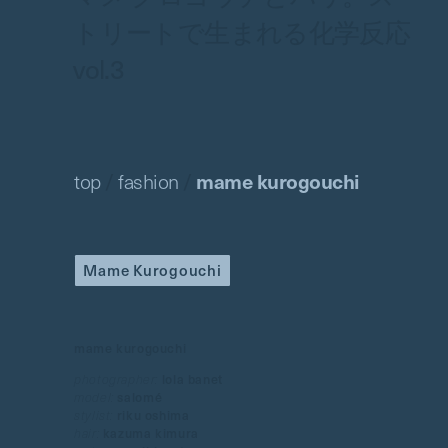
トリートで生まれる化学反応
vol.3
top
/
fashion
/
mame kurogouchi
Mame Kurogouchi
mame kurogouchi
photographer:
lola banet
model:
salomé
stylist:
riku oshima
hair:
kazuma kimura