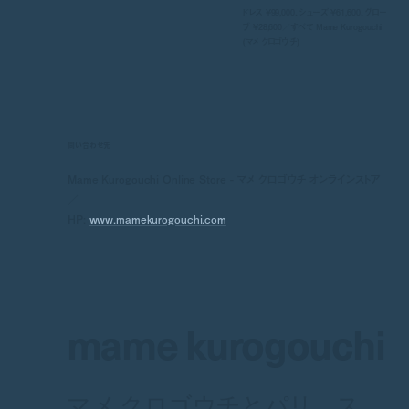
ドレス ¥99,000、シューズ ¥61,600、グロー
ブ ¥28,600／すべて Mame Kurogouchi
(マメ クロゴウチ)
問い合わせ先
Mame Kurogouchi Online Store - マメ クロゴウチ オンラインストア
／
HP:
www.mamekurogouchi.com
mame kurogouchi
マメ クロゴウチとパリ。ス