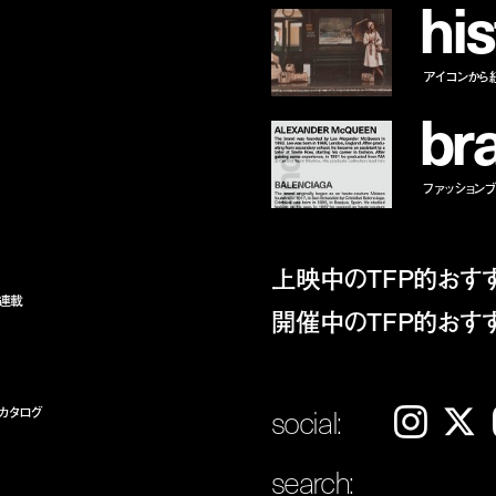
h
i
s
アイコンから
b
r
ファッションブラ
上映中のTFP的おす
ト連載
開催中のTFP的おす
social:
カタログ
Instagram
𝕏
search: