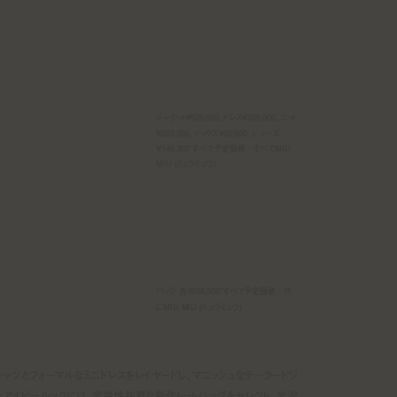
ジャケット¥528,000、ドレス¥286,000、ニット
¥203,500、ソックス¥52,800、シューズ
¥146,300*すべて予定価格／すべてMIU
MIU (ミュウミュウ)
バッグ 各¥258,500*すべて予定価格／共
にMIU MIU (ミュウミュウ)
シャツとフォーマルなミニドレスをレイヤードし、マニッシュなテーラードジ
たアイビールックには、実用性抜群な新作トートバッグをセレクト。光沢