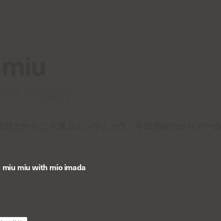
 miu
mio imada
女性だからこそ選ぶミュウミュウ。今田美桜のホリデーの過ごし
/
miu miu with mio imada