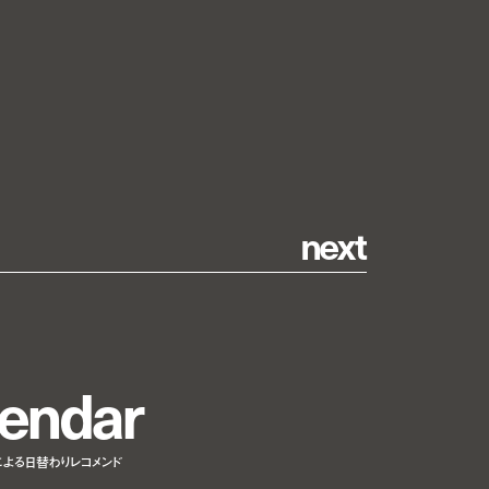
n
e
x
t
e
n
d
a
r
による日替わりレコメンド