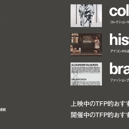
c
o
l
ー
コレクション
h
i
s
アイコンから
b
r
ファッションブラ
上映中のTFP的おす
ト連載
開催中のTFP的おす