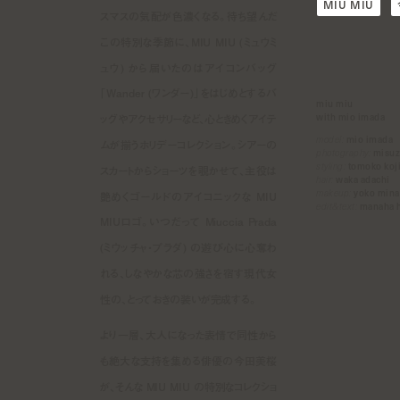
MIU MIU
スマスの気配が色濃くなる。待ち望んだ
この特別な季節に、MIU MIU (ミュウミ
ュウ) から届いたのはアイコンバッグ
「Wander (ワンダー)」をはじめとするバ
miu miu
with mio imada
ッグやアクセサリーなど、心ときめくアイテ
model:
mio imada
ムが揃うホリデーコレクション。シアーの
photography:
misuz
styling:
tomoko koj
スカートからショーツを覗かせて、主役は
hair:
waka adachi
makeup:
yoko min
艶めくゴールドのアイコニックな MIU
edit&text:
manaha 
MIUロゴ。いつだって Miuccia Prada
(ミウッチャ・プラダ) の遊び心に心奪わ
れる、しなやかな芯の強さを宿す現代女
性の、とっておきの装いが完成する。
より一層、大人になった表情で同性から
も絶大な支持を集める俳優の今田美桜
が、そんな MIU MIU の特別なコレクショ