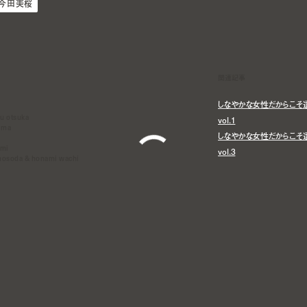
今田美桜
関連記事
しなやかな女性だからこそ
u otsuka
vol.1
ima
しなやかな女性だからこそ
ami
vol.3
hosoda & honami wachi