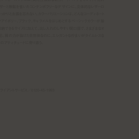
ザーと無駄を省いたコンテンポラリーなデザインに、立体的なレザーロ
しっかりと主張を忘れない。カラーバリエーションは、どんなコーディネート
アイボリー、ブラック、キャラメルをはじめとするベーシックカラーが揃
らく収納できるサイズに加えて、出し入れのしやすい開口部で、さまざまなオ
応。肩の力が抜けた自然体なのに、エレガントな佇まいがタイムレスな
のアティチュードに寄り添う。
 クライアントサービス／0120-45-1993