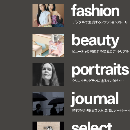
f
a
s
h
i
o
n
デジタルで表現するファッションストーリ
b
e
a
u
t
y
ビューティの可能性を探るエディトリアル
p
o
r
t
r
a
i
t
s
クリエイティビティに迫るインタビュー
j
o
u
r
n
a
l
時代を切り取るコラム、対談、ポートレー
s
e
l
e
c
t