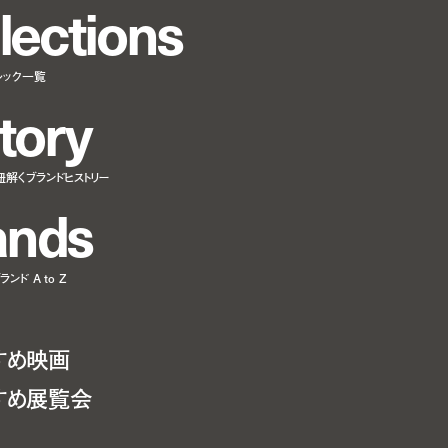
l
e
c
t
i
o
n
s
ルック一覧
t
o
r
y
紐解くブランドヒストリー
a
n
d
s
ンド A to Z
すめ映画
すめ展覧会