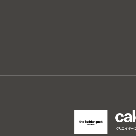
c
a
l
クリエイター