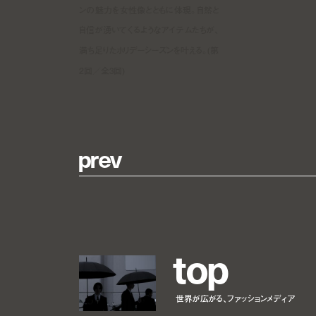
ンの魅力を女性像とともに体現。自然と
自信が湧いてくるようなアイテムたちが、
満ち足りたホリデーシーズンを叶える。(第
2回／全3回)
p
r
e
v
t
o
p
世界が広がる、ファッションメディア