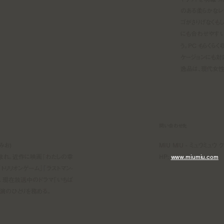
のある柔らかなレ
ゴがさりげなくも
にも合わせやすい
う。PC もらく
ケージョンにも対
逸品は、現代女性
問い合わせ先
みお)
MIU MIU - ミュウミュウ
うまれ。近作に映画『わたしの幸
HP:
www.miumiu.com
トリリオンゲーム」「ラストマン-
。現在放送中のドラマ「いちば
演のひとりを務める。