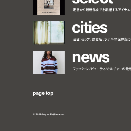
定番から最新作までを網羅するアイテム
c
i
t
i
e
s
注目ショップ、飲食店、ホテルの保存版ガ
n
e
w
s
ファッション/ビューティ/カルチャーの最
page top
© 2026 Weekday, Inc. All rights reserved.