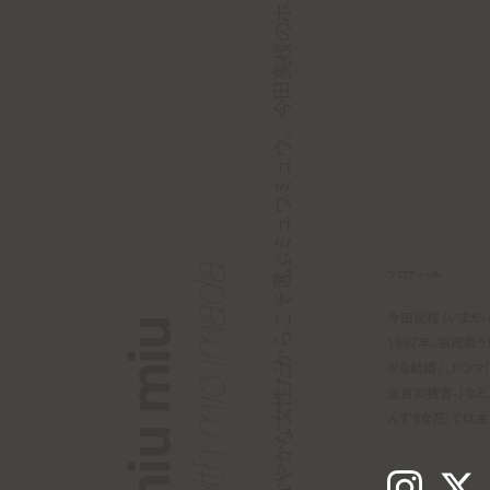
しなやかな女性だからこそ選ぶミュウミュウ。今田美桜のホリデーの過ごし方 vol.2
with mio imada
プロフィール
今田美桜 (いまだ・
miu miu
1997年、福岡県
せな結婚』、ドラマ「
全盲の捜査-」など
んすきな花」では主