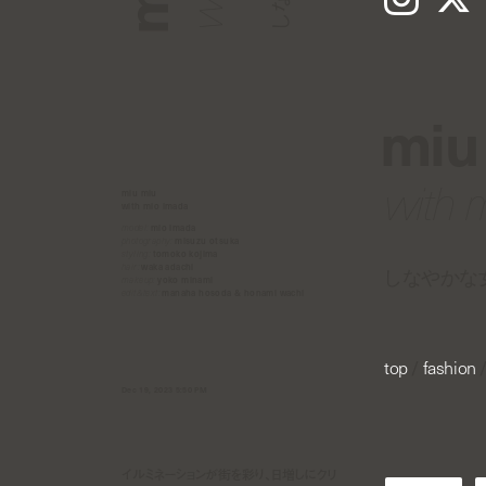
miu
with 
miu miu
with mio imada
model:
mio imada
photography:
misuzu otsuka
styling:
tomoko kojima
hair:
waka adachi
しなやかな
makeup:
yoko minami
edit&text:
manaha hosoda & honami wachi
top
/
fashion
Dec 19, 2023 5:50 PM
イルミネーションが街を彩り、日増しにクリ