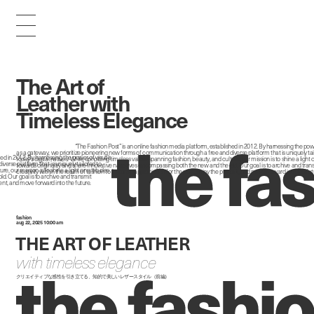
The Art of
Leather with
Timeless Elegance
“The Fashion Post” is an online fashion media platform, established in 2012. By harnessing the powe
as a gateway, we prioritize pioneering new forms of communication through a free and diverse platform that is uniquely tai
hed in 2012. By harnessing the power of visuals
today's digital natives. While upholding timeless values spanning fashion, beauty, and culture, our mission is to shine a light 
erse platform that is uniquely tailored to
towards originality and share innovative narratives encompassing both the new and the old. Our goal is to archive and tran
re, our mission is to shine a light on attitudes
creativity within the realm of fashion to foster an appreciation for the past, enjoy the present, and move forward into the fut
d. Our goal is to archive and transmit
sent, and move forward into the future.
fashion
aug 22, 2025 10:00 am
THE ART OF LEATHER
with timeless elegance
クリエイティブな感性を引き立てる、知的で美しいレザースタイル（前編）