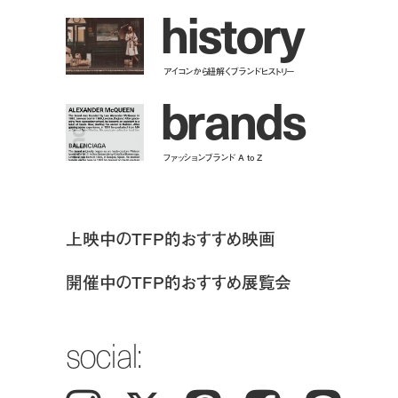
h
i
s
t
o
r
y
アイコンから紐解くブランドヒストリー
b
r
a
n
d
s
ファッションブランド A to Z
上映中のTFP的おすすめ映画
開催中のTFP的おすすめ展覧会
social: