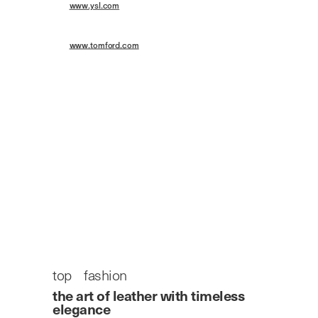
HP:
www.ysl.com
TOM FORD - トム フォード ジャパン／03-5466-1123
HP:
www.tomford.com
THE ART OF LEATHER
with timeless elegance
クリエイティブな感性を引き立てる、知的で美しい
レザースタイル（前編）
top
/
fashion
/
the art of leather with timeless
elegance