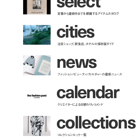
定番から最新作までを網羅するアイテムカタログ
c
i
t
i
e
s
注目ショップ、飲食店、ホテルの保存版ガイド
n
e
w
s
ファッション/ビューティ/カルチャーの最新ニュース
c
a
l
e
n
d
a
r
クリエイターによる日替わりレコメンド
c
o
l
l
e
c
t
i
o
n
s
コレクションルック一覧