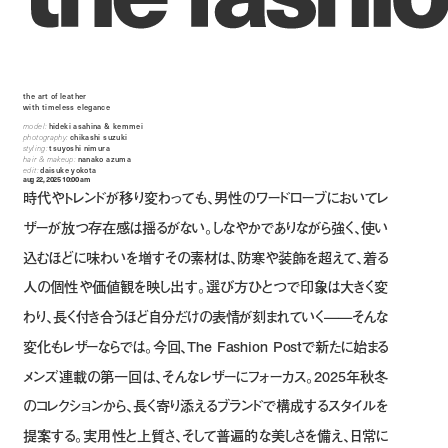
the art of leather
with timeless elegance
model:
hideki asahina & kemmei
photography:
chikashi suzuki
styling:
tsuyoshi nimura
hair & makeup:
nanako azuma
edit:
daisuke yokota
aug 22, 2025 10:00 am
時代やトレンドが移り変わっても、男性のワードローブにおいてレ
ザーが放つ存在感は揺るがない。しなやかでありながら強く、使い
込むほどに味わいを増すその素材は、防寒や装飾を超えて、着る
人の個性や価値観を映し出す。選び方ひとつで印象は大きく変
わり、長く付き合うほど自分だけの表情が刻まれていく——そんな
変化もレザーならでは。今回、The Fashion Postで新たに始まる
メンズ連載の第一回は、そんなレザーにフォーカス。2025年秋冬
のコレクションから、長く寄り添えるブランドで構成するスタイルを
提案する。実用性と上質さ、そして普遍的な美しさを備え、日常に