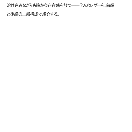
溶け込みながらも確かな存在感を放つ——そんなレザーを、前編
と後編の二部構成で紹介する。
レザージャケット¥1,522,400、レザーTシャ
ツ¥980,100、レザーパンツ¥1,602,700、ベ
ルト¥119,900、すべて TOM FORD (トムフ
ォード)
レザーコート¥1,562,000、ジャケット
¥514,800、シャツ¥166,100、パンツ
¥239,800、ネクタイ *参考商品、ブーツ
¥698,500、レザーグローブ¥140,800、すべ
て Saint Laurent by Anthony