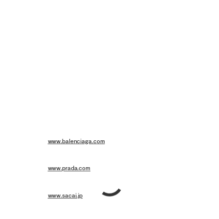
the art of leather
with timeless elegance
model:
hideki asahina & kemmei
photography:
chikashi suzuki
styling:
tsuyoshi nimura
hair & makeup:
nanako azuma
edit:
daisuke yokota
問い合わせ先
ABC順に
BALENCIAGA - バレンシアガ クライアントサービス／0120-992-136
HP:
www.balenciaga.com
Prada - プラダ クライアントサービス／0120-451-913
HP:
www.prada.com
sacai - サカイ／03-6418-5977
HP:
www.sacai.jp
Saint Laurent - サンローラン クライアントサービス／0120-95-2746