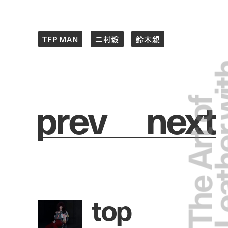
TFP MAN
二村毅
鈴木親
Leathe
p
r
e
v
n
e
x
t
The Art of
t
o
p