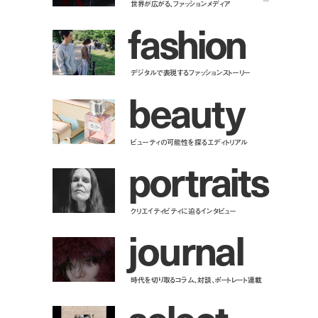
世界が広がる、ファッションメディア
f
a
s
h
i
o
n
デジタルで表現するファッションストーリー
b
e
a
u
t
y
ビューティの可能性を探るエディトリアル
p
o
r
t
r
a
i
t
s
クリエイティビティに迫るインタビュー
j
o
u
r
n
a
l
時代を切り取るコラム、対談、ポートレート連載
s
e
l
e
c
t