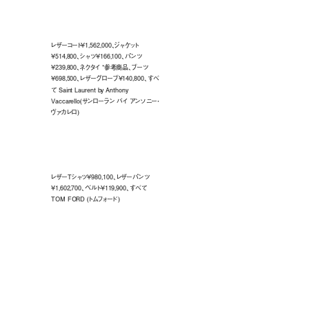
レザーコート¥1,562,000、ジャケット
¥514,800、シャツ¥166,100、パンツ
¥239,800、ネクタイ *参考商品、ブーツ
¥698,500、レザーグローブ¥140,800、すべ
て Saint Laurent by Anthony
Vaccarello(サンローラン バイ アンソニー・
ヴァカレロ)
レザーTシャツ¥980,100、レザーパンツ
¥1,602,700、ベルト¥119,900、すべて
TOM FORD (トムフォード)