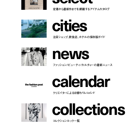
定番から最新作までを網羅するアイテムカタログ
c
i
t
i
e
s
注目ショップ、飲食店、ホテルの保存版ガイド
n
e
w
s
ファッション/ビューティ/カルチャーの最新ニュース
c
a
l
e
n
d
a
r
クリエイターによる日替わりレコメンド
c
o
l
l
e
c
t
i
o
n
s
コレクションルック一覧