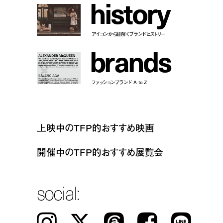
h
i
s
t
o
r
y
アイコンから紐解くブランドヒストリー
b
r
a
n
d
s
ファッションブランド A to Z
上映中のTFP的おすすめ映画
開催中のTFP的おすすめ展覧会
social:
Instagram
𝕏
Threads
Facebook
LINE