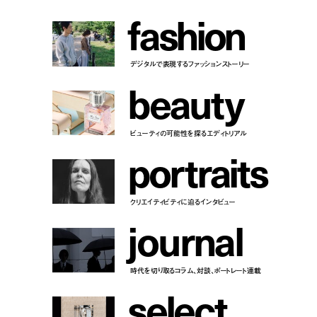
f
a
s
h
i
o
n
デジタルで表現するファッションストーリー
b
e
a
u
t
y
ビューティの可能性を探るエディトリアル
p
o
r
t
r
a
i
t
s
クリエイティビティに迫るインタビュー
j
o
u
r
n
a
l
時代を切り取るコラム、対談、ポートレート連載
s
e
l
e
c
t