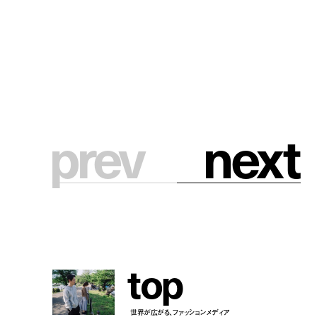
with yuri tsunematsu
model:
yuri tsunematsu
photography:
kyoji takahashi
stylist:
riku oshima
hair & make up:
yosuke toyoda
text:
miwa goroku
edit:
manaha hosoda
prev
n
e
x
t
t
o
p
世界が広がる、ファッションメディア