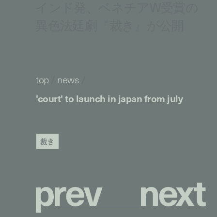
インド発、ベネチアW受賞の
異色法廷劇『裁き』が公開
top
/
news
/
'court' to launch in japan from july
裁き
p
r
e
v
n
e
x
t