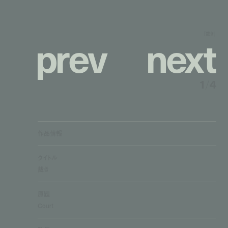
p
r
e
v
n
e
x
t
『裁き』
1
/
4
作品情報
タイトル
裁き
原題
Court