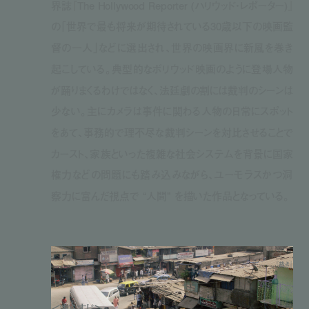
界誌『The Hollywood Reporter (ハリウッド・レポーター)』
の「世界で最も将来が期待されている30歳以下の映画監
督の一人」などに選出され、世界の映画界に新風を巻き
起こしている。典型的なボリウッド映画のように登場人物
が踊りまくるわけではなく、法廷劇の割には裁判のシーンは
少ない。主にカメラは事件に関わる人物の日常にスポット
をあて、事務的で理不尽な裁判シーンを対比させることで
カースト、家族といった複雑な社会システムを背景に国家
権力などの問題にも踏み込みながら、ユーモラスかつ洞
察力に富んだ視点で “人間” を描いた作品となっている。
『裁き』
＜あらすじ＞