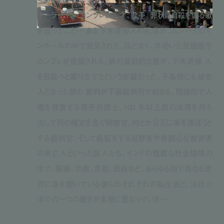
ナーラーヤン・カンブレ、65 才、歌手。罪状は自殺を煽る歌
を歌ったこと― ある下水清掃人の死体が、ムンバイのマ
ンホールの中で発見された。ほどなく、年老いた民謡歌手
カンブレが逮捕される。彼の扇動的な歌が、下水清掃 人
を自殺へと駆り立てたという容疑だった。不条理にも被告
人となった彼の 裁判が下級裁判所で始まる。理論的で人
権を尊重する若手弁護士、100 年以上前の法律を持ち
出して刑の確定を急ぐ検察官、何とか公正に事を運ぼうと
する裁判官、そして偽証をする目撃者や無関心な被害者
の未亡人といった証人たち。インドの複雑な社会環境の
中で、階級、宗教、言語、民族など、あらゆる面で異なる世
界に身を置いている彼らのそれぞれの私生活と、法廷の
中での一つの裁きが多層に重なっていき・・・