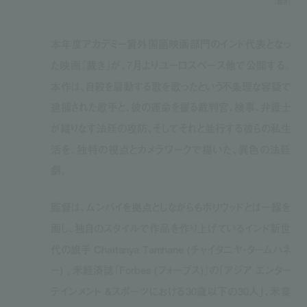
『裁き』
本年度アカデミー賞外国語映画部門のインド代表となっ
た映画『裁き』が、7月よりユーロスペース他で公開する。
本作は、自殺を扇動する歌を歌ったという不条理な容疑で
逮捕された歌手と、彼の運命を握る裁判官、検事、弁護士
が織りなす法廷の攻防、そしてそれと並行する彼らの私生
活を、独特の視点とカメラワークで描いた、異色の法廷
劇。
監督は、ムンバイを拠点としながらもボリウッドとは一線を
画し、独自のスタイルで作品を作り上げているインド新世
代の旗手 Chaitanya Tamhane (チャイタニヤ・タームハネ
ー) 。米経済誌『Forbes (フォーブス)』の「アジア エンター
テインメント &スポーツにおける30歳以下の30人」、米業