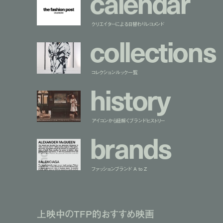
c
a
l
e
n
d
a
r
クリエイターによる日替わりレコメンド
c
o
l
l
e
c
t
i
o
n
s
コレクションルック一覧
h
i
s
t
o
r
y
アイコンから紐解くブランドヒストリー
b
r
a
n
d
s
ファッションブランド A to Z
上映中のTFP的おすすめ映画