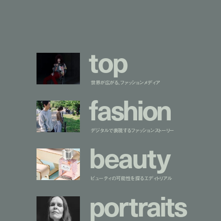
t
o
p
世界が広がる、ファッションメディア
f
a
s
h
i
o
n
デジタルで表現するファッションストーリー
b
e
a
u
t
y
ビューティの可能性を探るエディトリアル
p
o
r
t
r
a
i
t
s