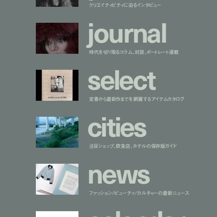
クリエイティビティに迫るインタビュー
j
o
u
r
n
a
l
時代を切り取るコラム、対談、ポートレート連載
s
e
l
e
c
t
定番から最新作までを網羅するアイテムカタログ
c
i
t
i
e
s
注目ショップ、飲食店、ホテルの保存版ガイド
n
e
w
s
ファッション/ビューティ/カルチャーの最新ニュース