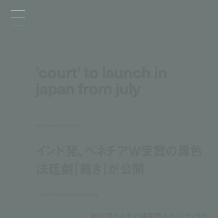
'court' to launch in
japan from july
news
apr 15, 2017 5:00 pm
インド発、ベネチアW受賞の異色
法廷劇『裁き』が公開
'court' to launch in japan from july
第71回ベネチア映画祭ルイジ・デ・ラウ