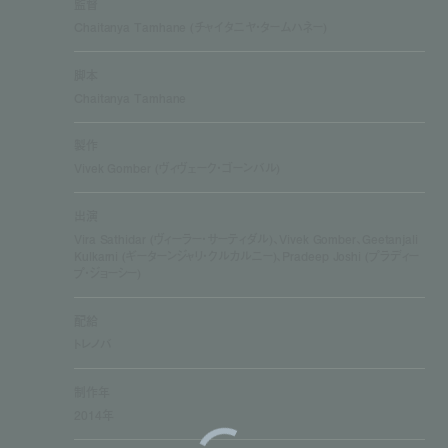
監督
Chaitanya Tamhane (チャイタニヤ・タームハネー)
脚本
Chaitanya Tamhane
製作
Vivek Gomber (ヴィヴェーク・ゴーンバル)
出演
Vira Sathidar (ヴィーラー・サーティダル)、Vivek Gomber、Geetanjali
Kulkarni (ギーターンジャリ・クルカルニー)、Pradeep Joshi (プラディー
プ・ジョーシー)
配給
トレノバ
制作年
2014年