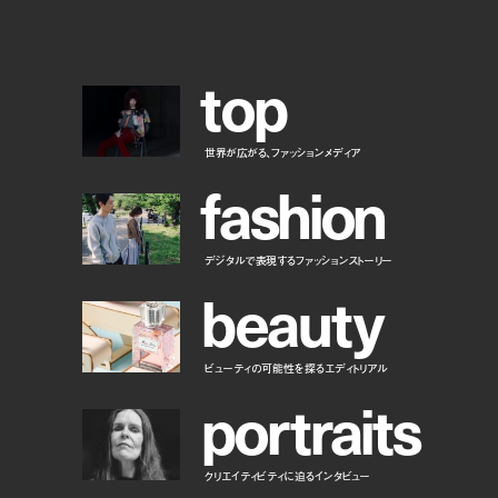
t
o
p
世界が広がる、ファッションメディア
f
a
s
h
i
o
n
デジタルで表現するファッションストーリー
b
e
a
u
t
y
ビューティの可能性を探るエディトリアル
p
o
r
t
r
a
i
t
s
クリエイティビティに迫るインタビュー