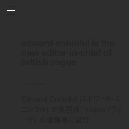
edward enninful is the
new editor-in-chief of
british vogue
news
apr 13, 2017 9:00 pm
Edward Enninful (エドワード・エ
ニンフル) が英国版『Vogue (ヴォ
ーグ)』の編集長に就任