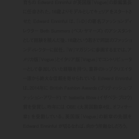
育ちの Edward Enninful が英国版『Vogue』の新編集長
に任命された。16歳よりモデルとしてキェリアをスタートさ
せた Edward Enninful は、『i-D』の著名ファッションディ
レクター Beth Summers (ベス・サマーズ) のアシスタント
として経験を積んだ後、18歳という若さで同誌のファッショ
ンディレクターに就任。『W』マガジンに参画するまでは、ア
メリカ版『Vogue』とイタリア版『Vogue』でコントリビュータ
ーとして参加していた経験を持つ。業界のトップクリエイタ
ー達から絶大な信頼を寄せられている Edward Enninful
は、2014年に British Fashion Awards (ブリティッシュ・フ
ァッション・アワード) で Isabella Blow (イザベラ・ブロウ)
賞を受賞し、昨年には OBE (大英国勲章4位、オフィサー
章) を受勲している。英国版『Vogue』の新章の先頭を
Edward Enninful が切るなれば、向かう所敵なしだろう。