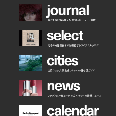
j
o
u
r
n
a
l
時代を切り取るコラム、対談、ポートレート連載
s
e
l
e
c
t
定番から最新作までを網羅するアイテムカタログ
c
i
t
i
e
s
注目ショップ、飲食店、ホテルの保存版ガイド
n
e
w
s
ファッション/ビューティ/カルチャーの最新ニュース
c
a
l
e
n
d
a
r