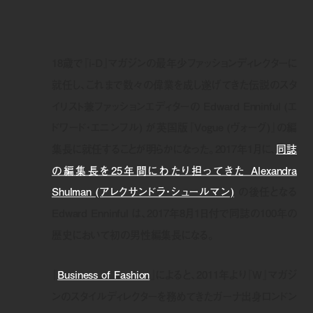
18歳で『i-D』マガジンの最年少ファッションディレクターに
就任し、これまで数々の偉業を成し遂げてきた伝説のスタ
イリスト兼ファッションエディターの Edward Enninful (エ
ドワード・エニンフル) が英国版『Vogue (ヴォーグ)』の編
集長に就任することが明らかになった。2017年1月に、
同誌
の編集長を25年間にわたり担ってきた Alexandra
Shulman (アレクサンドラ・シュールマン)
の後任となる
Edward Enninful は、2017年8月1日付で同誌の100年の
歴史において初の男性編集長になる。
『
Business of Fashion
』によると、2011年より『W』マガジ
ンのスタイルディレクターを務めてきたガーナ出身ロンドン