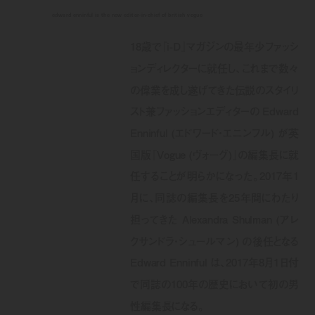
edward enninful is the new editor-in-chief of british vogue
18歳で『i-D』マガジンの最年少ファッシ
ョンディレクターに就任し、これまで数々
の偉業を成し遂げてきた伝説のスタイリ
スト兼ファッションエディターの Edward
Enninful (エドワード・エニンフル) が英
国版『Vogue (ヴォーグ)』の編集長に就
任することが明らかになった。2017年1
月に、同誌の編集長を25年間にわたり
担ってきた Alexandra Shulman (アレ
クサンドラ・シュールマン) の後任となる
Edward Enninful は、2017年8月1日付
で同誌の100年の歴史において初の男
性編集長になる。