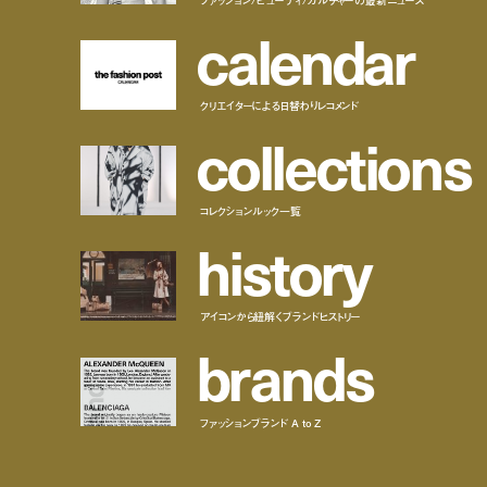
c
a
l
e
n
d
a
r
クリエイターによる日替わりレコメンド
c
o
l
l
e
c
t
i
o
n
s
コレクションルック一覧
h
i
s
t
o
r
y
アイコンから紐解くブランドヒストリー
b
r
a
n
d
s
ファッションブランド A to Z