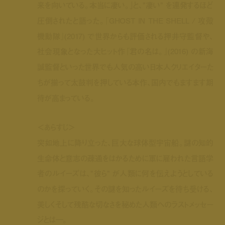
来を向いている。本当に凄い。」と、”凄い” を連発するほど
圧倒されたと語った。『GHOST IN THE SHELL / 攻殻
機動隊』(2017) で世界からも評価される押井守監督や、
社会現象となった大ヒット作『君の名は。』(2016) の新海
誠監督といった世界でも人気の高い日本人クリエイターた
ちが揃って太鼓判を押している本作、国内でもますます期
待が高まっている。
＜あらすじ＞
突如地上に降り立った、巨大な球体型宇宙船。謎の知的
生命体と意志の疎通をはかるために軍に雇われた言語学
者のルイーズは、”彼ら” が人類に何を伝えようとしている
のかを探っていく。その謎を知ったルイーズを待ち受ける、
美しくそして残酷な切なさを秘めた人類へのラストメッセー
ジとは―。