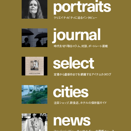
p
o
r
t
r
a
i
t
s
クリエイティビティに迫るインタビュー
j
o
u
r
n
a
l
時代を切り取るコラム、対談、ポートレート連載
s
e
l
e
c
t
定番から最新作までを網羅するアイテムカタログ
c
i
t
i
e
s
注目ショップ、飲食店、ホテルの保存版ガイド
n
e
w
s
ファッション/ビューティ/カルチャーの最新ニュース