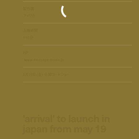
製作国
アメリカ
上映時間
116分
HP
www.message-movie.jp
5月19日 (金) 全国ロードショー
'arrival' to launch in
japan from may 19