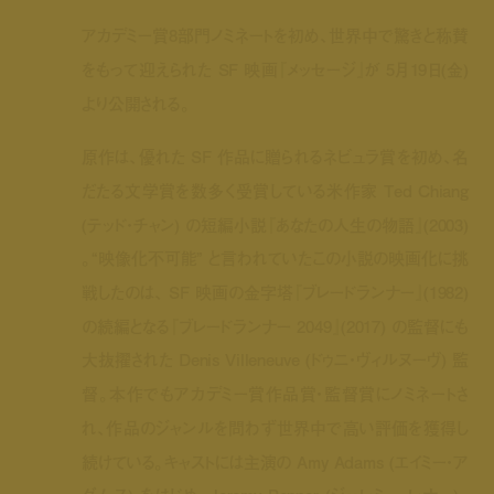
アカデミー賞
8
部門ノミネートを初め、世界中で驚きと称賛
をもって迎えられた SF 映画『メッセージ』が 5月19日(金)
より公開される。
原作は、優れた SF 作品に贈られるネビュラ賞を初め、名
だたる文学賞を数多く受賞している米作家 Ted Chiang
(テッド・チャン) の短編小説『あなたの人生の物語』(2003)
。“映像化不可能” と言われていたこの小説の映画化に挑
戦したのは、 SF 映画の金字塔『ブレードランナー』(1982)
の続編となる『ブレードランナー 2049』(2017) の監督にも
大抜擢された Denis Villeneuve (ドゥニ・ヴィルヌーヴ) 監
督。本作でもアカデミー賞作品賞・監督賞にノミネートさ
れ、作品のジャンルを問わず世界中で高い評価を獲得し
続けている。キャストには主演の Amy Adams (エイミー・ア