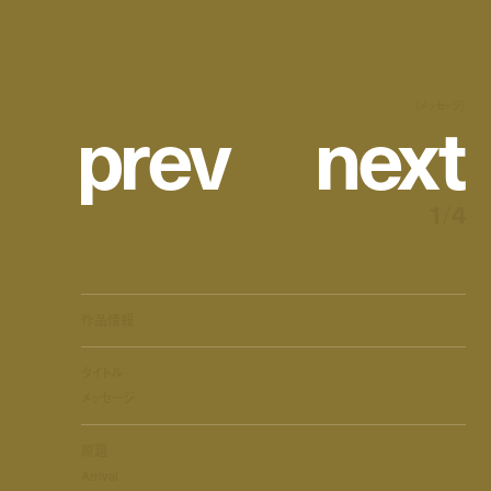
p
r
e
v
n
e
x
t
『メッセージ』
1
/
4
作品情報
タイトル
メッセージ
原題
Arrival