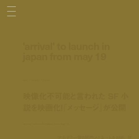
'arrival' to launch in
japan from may 19
news
may 4, 2017 9:00 pm
映像化不可能と言われた SF 小
説を映画化！『メッセージ』が公開
'arrival' to launch in japan from may 19
アカデミー賞8部門ノミネートを初め、世