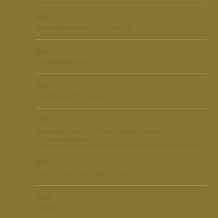
監督
Denis Villeneuve (ドゥニ・ヴィルヌーヴ)
脚本
Eric Heisserer (エリック・ハイセラー)
原作
Ted Chiang (テッド・チャン)
出演
Amy Adams (エイミー・アダムス)、Jeremy Renner (ジェレミー・レナ
ー)、Forest Whitaker (フォレスト・ウィテカー)
配給
ソニー・ピクチャーズ エンタテインメント
製作年
2016年