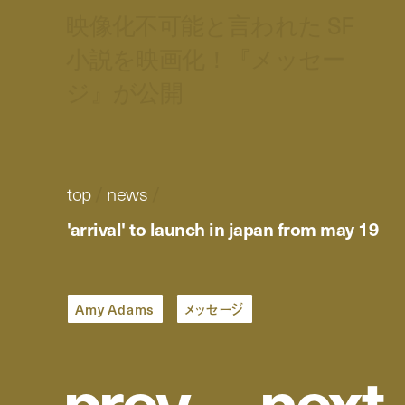
映像化不可能と言われた SF
小説を映画化！『メッセー
ジ』が公開
top
/
news
/
'arrival' to launch in japan from may 19
Amy Adams
メッセージ
p
r
e
v
n
e
x
t