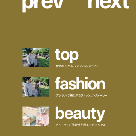
t
o
p
世界が広がる、ファッションメディア
f
a
s
h
i
o
n
デジタルで表現するファッションストーリー
b
e
a
u
t
y
ビューティの可能性を探るエディトリアル