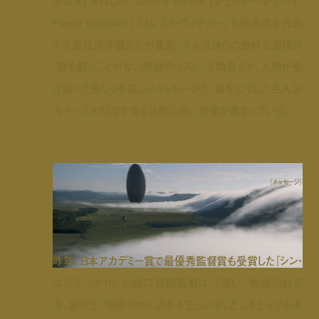
ダムス) をはじめ、Jeremy Renner (ジェレミー・レナー)、
Forest Whitaker (フォレスト・ウィテカー) ら映画界を代表
する演技派俳優たちが集結。そんな彼らの絶妙な演技が
“誰も観たことがない感動のラスト” を助長させ、人類が受
け取った美しくも哀しいメッセージと、娘を亡くした主人公
ルイーズの切なすぎる決断に高い評価が集まっている。
『メッセージ』
昨年、日本アカデミー賞で最優秀監督賞も受賞した『シン・
ゴジラ』(2016) の樋口真嗣監督は、「凄い。物語の紡ぎ
方、語り方、物語の中に込める正しい志。どこをとっても未