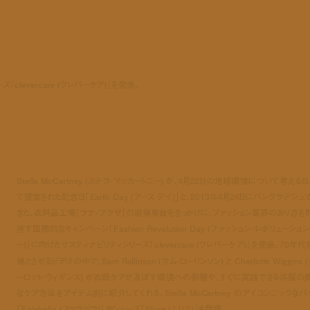
ーズ「clevercare (クレバーケア)」を発表。
Stella McCartney (ステラ・マッカートニー) が、4月22日の地球環境について考える日
て提案された記念日「Earth Day (アース デイ)」と、2013年4月24日にバングラデシュ
きた、衣料品工場「ラナ・プラザ」の崩壊事故をきっかけに、ファッション業界のあり方を
直す国際的なキャンペーン「Fashion Revolution Day (ファッション・レボリューション
ー)」に向けたサスティナビリティシリーズ「clevercare (クレバーケア)」を発表。70年代
彿とさせるビデオの中で、Sam Rollinson (サム・ローリンソン) と Charlotte Wiggins 
ーロット・ウィギンス) が衣類ケアが及ぼす環境への影響や、すぐに実践できる洋服の
なケア方法をアイテム別に紹介してくれる。Stella McCartney のアイコンニックなバ
「Falabella (ファラベラ)」やシューズ「Elyse (エリス)」も登場。