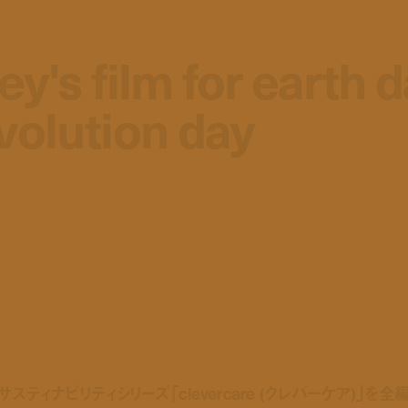
y's film for earth 
y's film for earth 
volution day
volution day
) がサスティナビリティシリーズ「clevercare (クレバーケア)」を