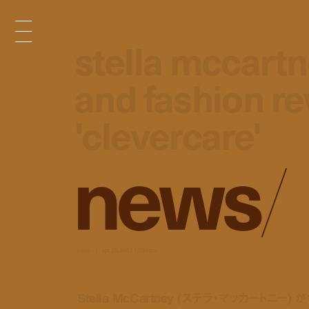
stella mccartne
stella mccartne
and fashion re
and fashion re
'clevercare'
'clevercare'
n
e
w
s
/
news
apr 25, 2017 12:36 pm
Stella McCartney (ステラ・マッカートニー