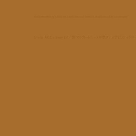
stella mccartney's film for earth day and fashion revolution day 'clevercare'
Stella McCartney (ステラ・マッカートニー) がサスティナビリティシリ