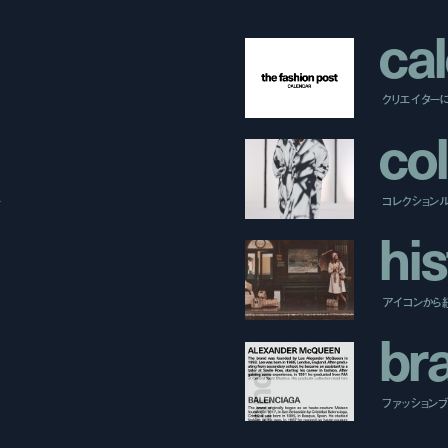
c
a
l
クリエイター
c
o
l
ー
コレクション
h
i
s
アイコンから
b
r
ファッションブラ