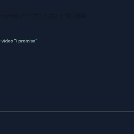
 Promise (アイ プロミス)』が遂に解禁
 video "i promise"