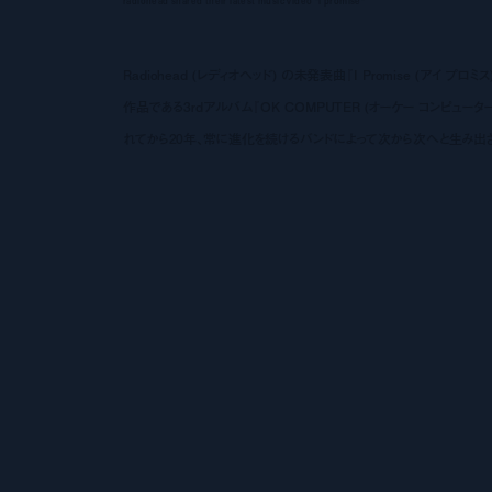
radiohead shared their latest music video "i promise"
Radiohead (レディオヘッド) の未発表曲『I Promise (アイ
作品である3rdアルバム『OK COMPUTER (オーケー コンピ
れてから20年、常に進化を続けるバンドによって次から次へと生み出