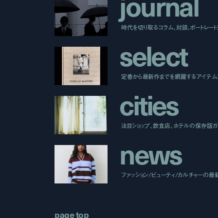
j
o
u
r
n
a
l
時代を切り取るコラム、対談、ポートレー
s
e
l
e
c
t
定番から最新作までを網羅するアイテム
c
i
t
i
e
s
注目ショップ、飲食店、ホテルの保存版ガ
n
e
w
s
ファッション/ビューティ/カルチャーの最
page top