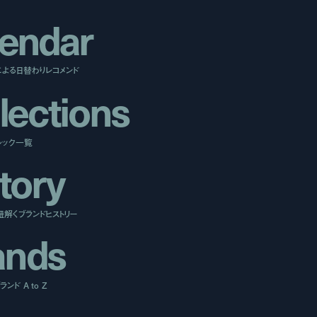
e
n
d
a
r
による日替わりレコメンド
l
e
c
t
i
o
n
s
ルック一覧
t
o
r
y
紐解くブランドヒストリー
a
n
d
s
ンド A to Z