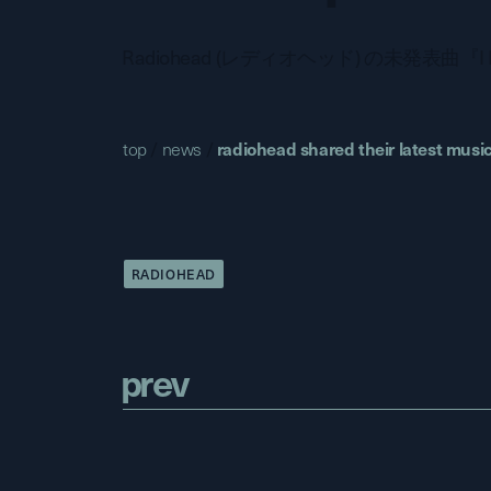
Radiohead (レディオヘッド) の未発表曲『I
top
/
news
/
radiohead shared their latest music
RADIOHEAD
p
r
e
v