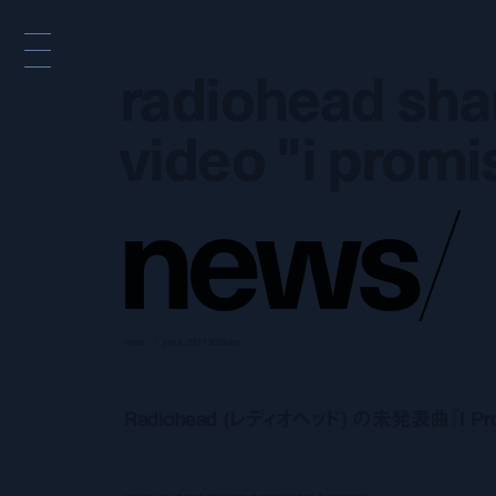
radiohead shar
radiohead shar
video "i promi
video "i promi
n
e
w
s
/
news
jun 4, 2017 8:00 am
Radiohead (レディオヘッド) の未発表曲『I P