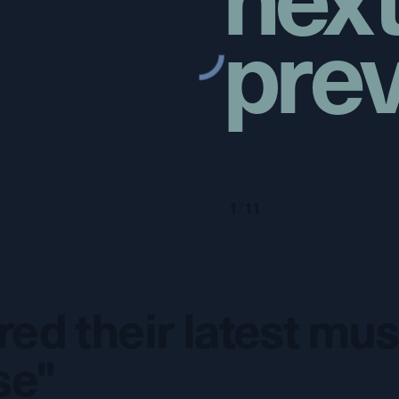
p
r
e
1
/
11
ed their latest mus
se"