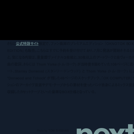
さらに
公式特設サイト
限定で、ファン垂涎のプレミアムエディション 『OKNOTOK BOX
EDITION』も販売。こちらはすでに予約を受け付けており、7月に発送が開始されると
と。気になる内容は、重量盤ヴァイナル３枚組と、30枚以上のアートワークと全ヴォーカ
曲の歌詞、さらには Thom Yorke (トム・ヨーク) が当時書き溜めていた108ページに渡
ート、Stanley Donwood (スタンリー・ドンウッド) と Thom Yorke (トム・ヨーク) 
“Donwood and Tchock” が残した48ページのスケッチブック、『OK COMPUTER』
ションのアーカイヴ音源やデモ・テープからの素材を使ったバンド自身によるミックス音
収録したカセットテープといった豪華なBOX仕様となっている。
n
e
x
Photo by TOM SHEEHAN