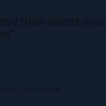
ed their latest mus
ed their latest mus
se"
se"
romise (アイ プロミス)』が遂に解禁