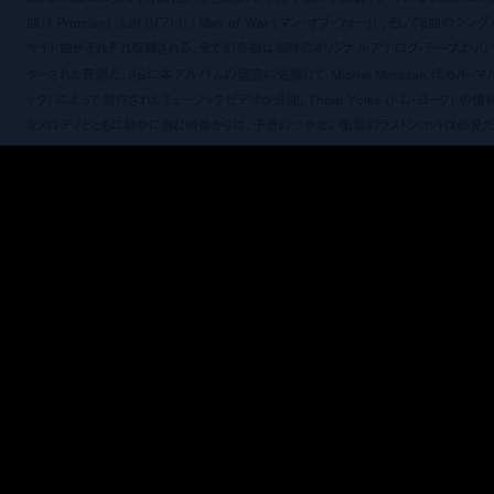
曲『I Promise』『Lift (リフト)』『Man of War (マン・オブ・ウォー)』、そして8曲のシン
サイド曲がそれぞれ収録される。全ての楽曲は当時のオリジナルアナログ・テープよりリ
ターされた音源だ。さらに本アルバムの発売に先駆けて Michal Marczak (ミカル・マ
ック) によって制作されたミュージックビデオが公開。Thom Yorke (トム・ヨーク) の情
なメロディとともに静かに進む映像からは、予想のつかない衝撃のラストショットは必見だ