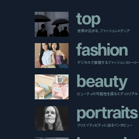
t
o
p
世界が広がる、ファッションメディア
f
a
s
h
i
o
n
デジタルで表現するファッションストーリ
b
e
a
u
t
y
ビューティの可能性を探るエディトリアル
p
o
r
t
r
a
i
t
s
クリエイティビティに迫るインタビュー