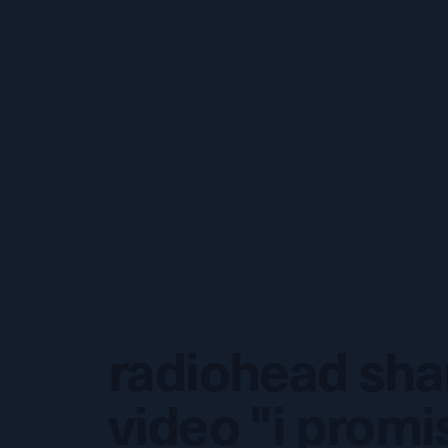
radiohead shar
video "i promi