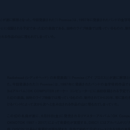
 プロミス)』が遂に解禁となった。今回発表された『I Promise』は、1997年に発表されたバンドの金字
ューター)』に収録される予定であった幻の楽曲である。当時のライブ映像では残っているものの、制
される作品の山に埋もれてしまっていた。
Radiohead (
レディオヘッド
)
の未発表曲『
I Promise (
アイ プロミス
)
』が遂に解禁と
た。今回発表された『
I Promise
』は、1997年に発表されたバンドの金字塔的作品で
3rdアルバム『OK COMPUTER (オーケー コンピューター)』に当初収録される予定で
た幻の楽曲。当時のライブ映像では残っているものの、制作されてから20年、常に進化
けるバンドによって次から次へと生み出される作品の山に埋もれてしまっていた。
この幻の名曲が遂に、6月23日(金)に発売されるリマスターアルバム『OK Comput
OKNOTOK 1997 – 2017』によって音源化が実現する。DISC1 にはアルバムオリジ
曲、DISC2には長らく音源化が待ち望まれ、今作で初めて公式リリースとなる3曲の未