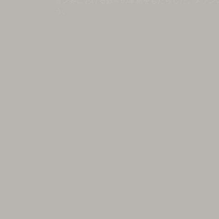
ョン界における数々の革新をもたらした、メゾン
う。