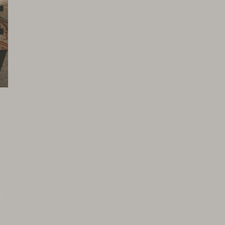
t
Photography by Adrien Dirand | ©︎ Dior
v
は
ルッ
シ