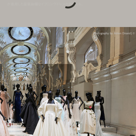
が着用した豪華絢爛なイブニングドレスが飾られる。
Photography by Adrien Dirand | ©︎ 
r のヘリテージコレクションに属するもので、パリで初公開となる作
ンス服飾芸術連合、ガリエラ美術館、ニューヨークのメトロポリタ
アルバート博物館、サンフランシスコのデ・ヤング美術館、ピエー
ン博物館、グランヴィルのクリスチャン・ディオール博物館のコレ
術館、オルセー美術館、オランジュリー美術館、ヴェルサイユ宮殿
数のプライベートコレクションから貸与された。また、様々な時代
セー美術館、オランジュリー美術館、ヴェルサイユ宮殿、ポンピド
ベートコレクションからの貸与で展示されている。