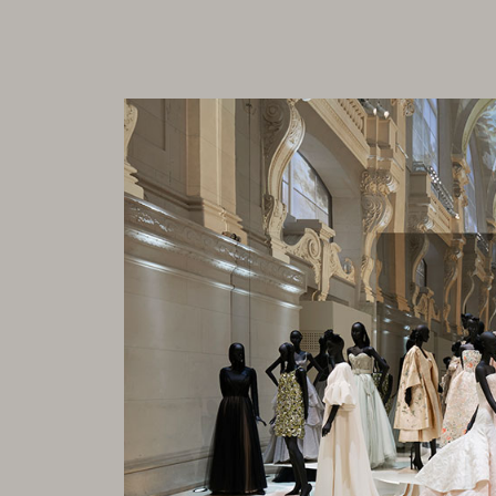
今回の展覧会に出展される作品の大部分は Dio
少なくない。その他、装飾芸術美術館およびフラ
美術館衣装研究部門、ロンドンのヴィクトリア&
ル・ベルジェ＝イヴ・サンローラン財団、ロンド
ションからの特別出展も並ぶ。また、ルーヴル美
ポンピドゥーセンター、装飾芸術美術館および多
代表する貴重な美術作品はルーヴル美術館、オル
ーセンター、装飾芸術美術館および多数のプライ