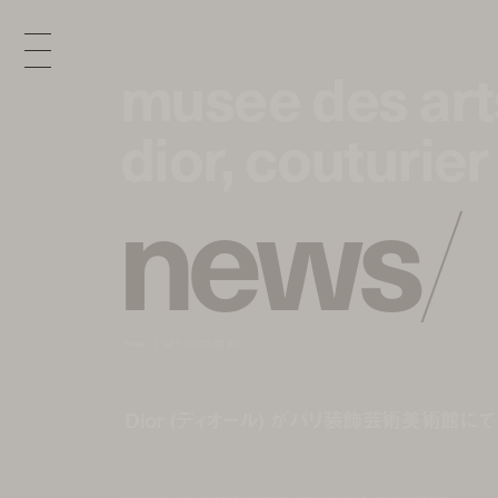
musee des arts
musee des arts
dior, couturier
dior, couturier
n
e
w
s
/
news
jul 7, 2017 9:00 pm
Dior (ディオール) がパリ装飾芸術美術館に