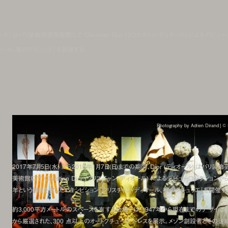
オール) はパリ装飾芸術美術館にて Christian Dior (クリスチャン・ディオール) によるデビュー
オール、夢のクチュリエ」を開催する。
Photography by Adrien Dirand | ©︎ 
2017年7月5日(水) から2018年1月7日(日)までの期間、Dior (ディオール) はパリ装飾
美術館にて Christian Dior (クリスチャン・ディオール) によるデビューコレクションから
年という節目を祝したエキシビション「クリスチャン・ディオール、夢のクチュリエ」を開催す
約3,000平方メートルのスペースを有する会場では 1947年から現在までのデザイン
から厳選された、300 点以上のオートクチュール ドレスを展示。メゾン創設者とその後