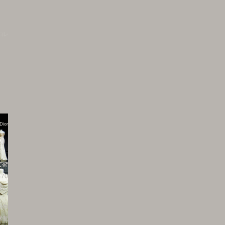
コレ
Dior
芸術
70
る。
の中
継者