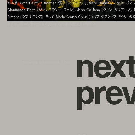
である Yves Saint-Laurent (イヴ・サンローラン)、Marc Bohan (マルク・ボア
Gianfranco Ferré (ジャンフランコ・フェレ)、John Galliano (ジョン・ガリアーノ)、
Simons (ラフ・シモンズ)、そして Maria Grazia Chiuri (マリア・グラツィア・キウリ) 
クチュール コレクションまで、Dior の70年の歴史を回顧する。
n
e
x
Photography by Adrien Dirand | ©︎ Dior
p
r
e