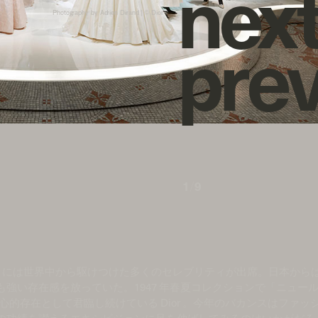
n
e
x
Photography by Adrien Dirand | ©︎ Dior
p
r
e
1
/
9
ントには世界中から駆けつけた多くのセレブリティが出席。日本から
強い存在感を放っていた。1947 年春夏コレクションで「ニュー
心的存在として君臨し続けている Dior 。今年のバカンスはファッ