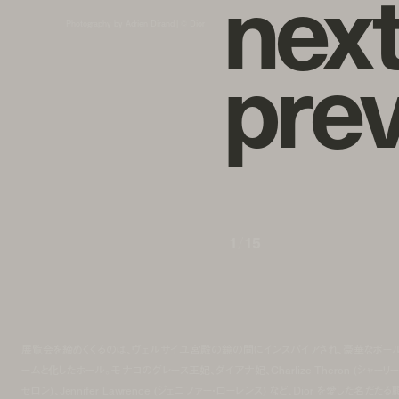
n
e
x
Photography by Adrien Dirand | ©︎ Dior
p
r
e
1
/
15
展覧会を締めくくるのは、ヴェルサイユ宮殿の鏡の間にインスパイアされ、豪華なボー
ームと化したホール。モナコのグレース王妃、ダイアナ妃、Charlize Theron (シャーリー
セロン)、Jennifer Lawrence (ジェニファー・ローレンス) など、Dior を愛した名だた