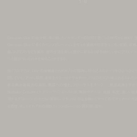
1
/
6
Christian Dior の幼少期、海に面したノルマンディの別荘で過ごした時代から始まり、
Christian Dior に多くのインスピレーションを与えた絵画や彫刻をはじめ、壁紙、布地
器、シノワズリなどを展示。彼の生活を美しく豊かに彩るあらゆる物が、いかにクリエイシ
へと結びついたのかを知ることができる。
続くフロアでは、Dior の後継者たちがメゾンの精神に刻み込んだテーマをひとつひと
開していく。アート、写真、多彩なカラ ーとテクスチャー、パリのエスプリあふれるエレガン
新古典主義様式の装飾、異国への憧れ、フローラルモチーフ…。舞台装飾を手が
Nathalie Criniere (ナタリー・クリニエール) は、画廊やアトリエ、街路、私室、美しい庭
現するデコレーションとともに展示し、クチュリエの志を継いだすべてのデザイナーに共
る感性、そしてそれぞれの個性とインスピレーション源を映し出す。