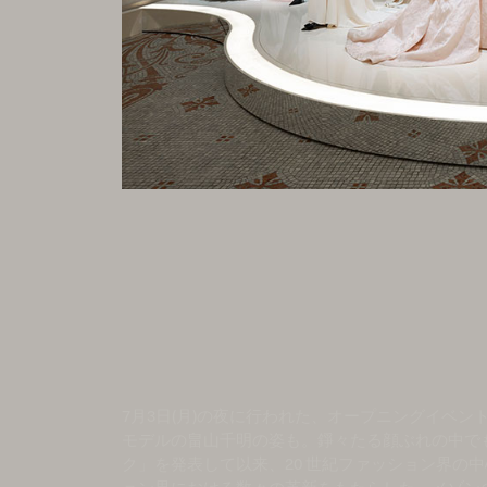
7月3日(月)の夜に行われた、オープニングイベ
モデルの畠山千明の姿も。錚々たる顔ぶれの中でも
ク」を発表して以来、20 世紀ファッション界の中