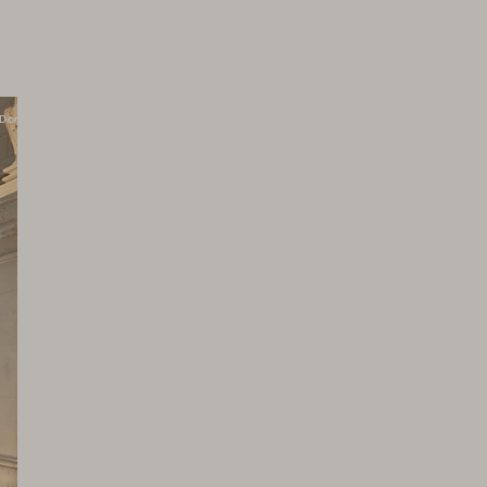
Dior
品も
ン
ク
、
を
ゥ