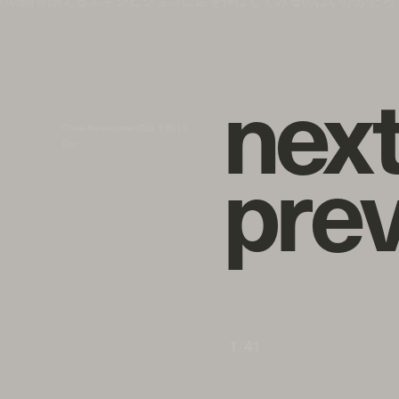
の功績を讃えるエキシビジョンに足を伸ばしてみるのはいかがだろ
n
e
x
Chiaki Hatakeyama (畠山 千明) | ©︎
p
r
e
Dior
1
/
41