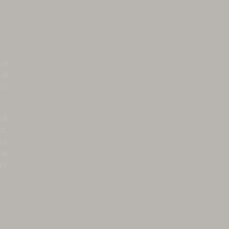
生涯
、磁
ョン
つ展
ス、
ける
を表
通す