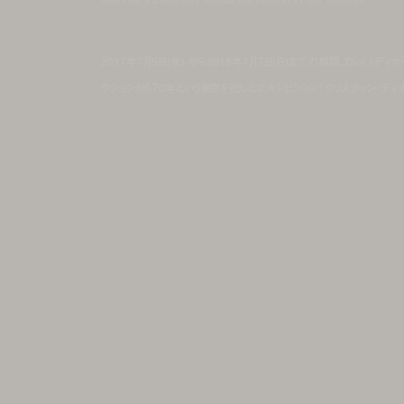
musee des arts decoratifs "christian dior, couturier du reve" exhibition
2017年7月5日(水) から2018年1月7日(日)までの期間、Dior (ディ
クションから70年という節目を祝したエキシビション「クリスチャン・ディ