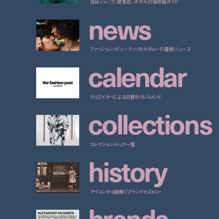
注目ショップ、飲食店、ホテルの保存版ガイド
n
e
w
s
ファッション/ビューティ/カルチャーの最新ニュース
c
a
l
e
n
d
a
r
クリエイターによる日替わりレコメンド
c
o
l
l
e
c
t
i
o
n
s
コレクションルック一覧
h
i
s
t
o
r
y
アイコンから紐解くブランドヒストリー
b
r
a
n
d
s