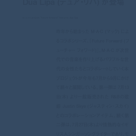
Dua Lipa (デュア・リパ) が登場
m·a·c's project "future forward" features dua lipa
昨年から始まった M·A·C (マック) によ
るコラボシリーズ、「Future Forward (フ
ューチャー フォワード)」。M·A·C が次世
代での音楽を作り上げるパワフルな世
代の女性たちとコラボレートしていく本
プロジェクトが今年も7月から9月にかけ
て続々と展開している。第一弾は 7月13
日(木) より一般販売された R&Bの歌
姫 Justin Skye (ジャスティン・スカイ)
とのコラボレーションアイテム。続く第
二弾は、7月27日(木)より情熱的なイギ
リス人シンガーソングライターであり、モ