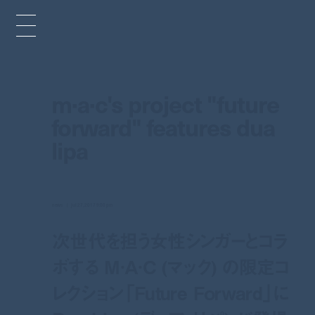
m·a·c's project "future
forward" features dua
lipa
news
jul 27, 2017 9:00 pm
次世代を担う女性シンガーとコラ
ボする M·A·C (マック) の限定コ
レクション「Future Forward」に