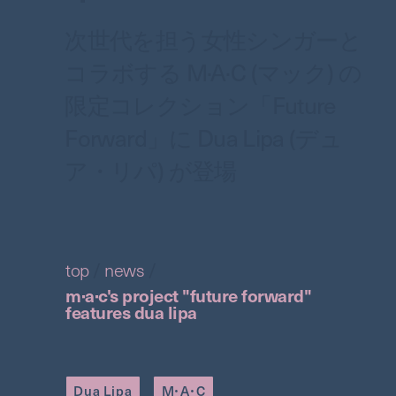
次世代を担う女性シンガーと
コラボする M·A·C (マック) の
限定コレクション「Future
Forward」に Dua Lipa (デュ
ア・リパ) が登場
top
/
news
/
m·a·c's project "future forward"
features dua lipa
Dua Lipa
M・A・C