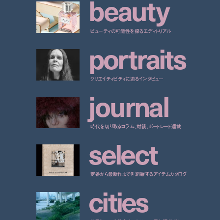
b
e
a
u
t
y
ビューティの可能性を探るエディトリアル
p
o
r
t
r
a
i
t
s
クリエイティビティに迫るインタビュー
j
o
u
r
n
a
l
時代を切り取るコラム、対談、ポートレート連載
s
e
l
e
c
t
定番から最新作までを網羅するアイテムカタログ
c
i
t
i
e
s