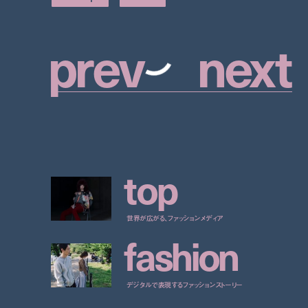
p
r
e
v
n
e
x
t
t
o
p
世界が広がる、ファッションメディア
f
a
s
h
i
o
n
デジタルで表現するファッションストーリー