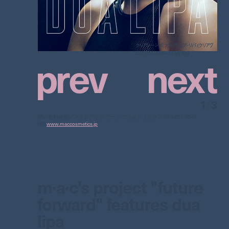
クリアシーン ガラス/デュア・リパ (クリアグ
p
r
e
v
n
e
x
t
ロス/マルチパール) ¥2,900
1
/
3
問い合わせ先／メイクアップ アート コスメティックス 03-5251-3541
HP:
www.maccosmetics.jp
m·a·c's project "future
forward" features dua
lipa