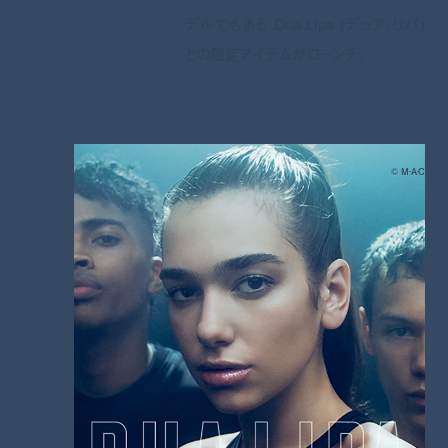
デルでもある Dua Lipa (デュア・リパ)
との限定アイテムがローンチ。
©︎ M·A·C
昨年から始まった M·A·C (マック) によるコラボシリーズ、「Future Forward
(フューチャー フォワード)」。M·A·C が次世代での音楽を作り上げるパワフル
な世代の女性たちとコラボレートしていく本プロジェクトが今年も7月から9
月にかけて続々と展開している。第一弾は 7月13日(木) より一般販売された
R&Bの歌姫 Justin Skye (ジャスティン・スカイ) とのコラボレーションアイテ
ム。続く第二弾は、7月27日(木)より情熱的なイギリス人シンガーソングライ
ターであり、モデルでもある Dua Lipa (デュア・リパ) との限定アイテムがロ
ーンチ。
今回発売されるアイテムはマルチパールのように輝くクリアグロス。クリーミ
ーでつややかに輝くクリーム シーン テクスチャーのリップスティックと、リ
ップガラスの輝きが融合した仕上がりで、口元をマルチパールのようにきらめ
かせる。べたつかず、ソフトで快適なつけ心地で、重ねてつけても、また単独
でも輝く個性を発揮できる一本となっている。パッケージは、パステルピンク
とグリーンに輝くシルバーのホログラフィックとデュア・リパのロゴが入った
スペシャル仕様。販売は一部の店舗と公式オンラインショップのみとのことな
ので、売り切れる前にぜひチェックして。