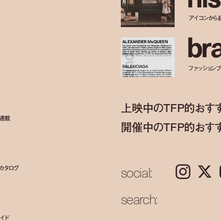
アイコンから
b
r
ファッションブラ
上映中のTFP的おす
ト連載
開催中のTFP的おす
social:
カタログ
Instagram
𝕏
search:
イド