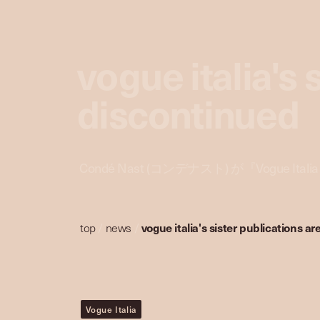
vogue italia's 
discontinued
Condé Nast (コンデナスト) が『Vogue
top
/
news
/
vogue italia's sister publications a
Vogue Italia