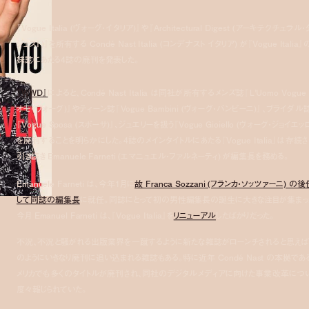
『Vogue Italia (ヴォーグ・イタリア)』や『Architectural Digest (アーキテクチュラル
ジェスト)』を所有する Condé Nast Italia (コンデナスト イタリア) が『Vogue Italia
妹誌にあたる4誌の廃刊を発表した。
『WWD』
によると、Condé Nast Italia は同社が所有するメンズ誌『L’Uomo Vogue
オモ・ヴォーグ)』やティーン誌『Vogue Bambini (ヴォーグ・バンビーニ)』、ブライダル
『Vogue Sposa (スポーサ)』、ジュエリーを扱う『Vogue Gioiello (ヴォーグ・ジョイエッ
を廃刊することを明らかにした。4誌のメインタイトルにあたる『Vogue Italia』は存続さ
引き続き Emanuele Farneti (エマニュエル・ファルネーティ) が編集長を務める。
Emanuele Farneti は、今年1月に
故 Franca Sozzani (フランカ・ソッツァーニ) の
して同誌の編集長
に就任。同誌にとって初の男性編集長の誕生に大きな注目が集まっ
今月 Emanuel Farneti は、『Vogue Italia』を
リニューアル
したばかりだった。
不況、不況と騒がれる出版業界を一蹴するように新たな雑誌がローンチされると思えば
のようにいきなり廃刊に追い込まれる雑誌もある。特に近年 Condé Nast の本拠であ
メリカでも多くのタイトルが廃刊され、同社のデジタルメディアに向けた事業改革につ
度々報じられていた。