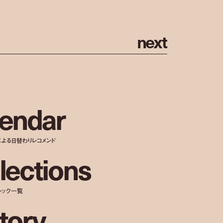
n
e
x
t
e
n
d
a
r
による日替わりレコメンド
l
e
c
t
i
o
n
s
ルック一覧
t
o
r
y