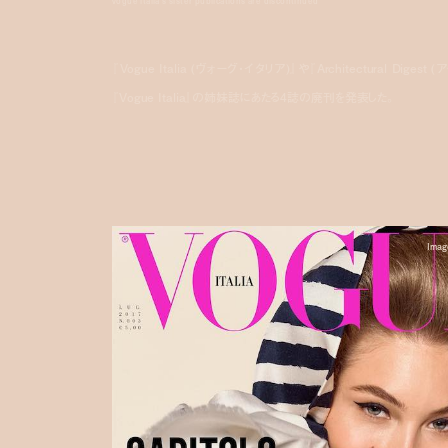
vogue italia's sister publications are discontinued
『Vogue Italia (ヴォーグ・イタリア)』や『Architectural Di
『Vogue Italia』の姉妹誌にあたる4誌の廃刊を発表した。
Imag