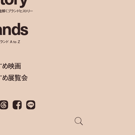
紐解くブランドヒストリー
a
n
d
s
ンド A to Z
すめ映画
すめ展覧会
Threads
Facebook
LINE