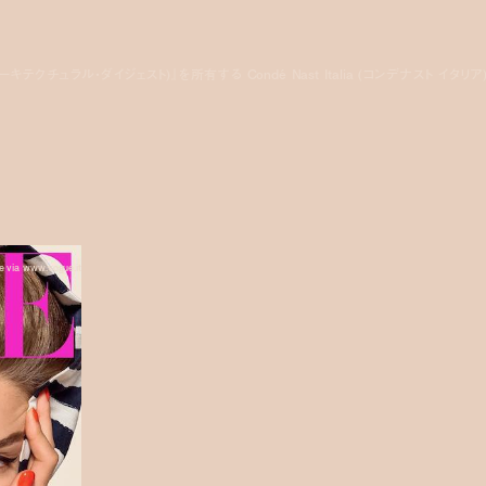
gest (アーキテクチュラル・ダイジェスト)』を所有する Condé Nast Italia (コンデナスト イタリア
e via www.vogue.it