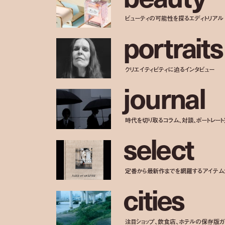
ビューティの可能性を探るエディトリアル
p
o
r
t
r
a
i
t
s
クリエイティビティに迫るインタビュー
j
o
u
r
n
a
l
時代を切り取るコラム、対談、ポートレー
s
e
l
e
c
t
定番から最新作までを網羅するアイテム
c
i
t
i
e
s
注目ショップ、飲食店、ホテルの保存版ガ