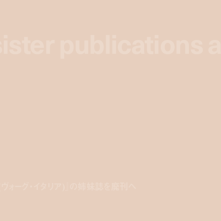
sister publications 
sister publications 
alia (ヴォーグ・イタリア)』の姉妹誌を廃刊へ