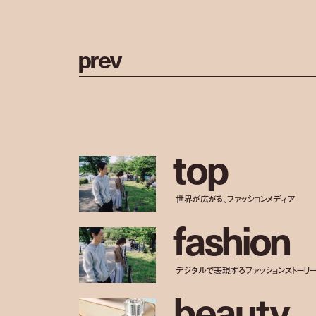
p
r
e
v
t
o
p
世界が広がる、ファッションメディア
f
a
s
h
i
o
n
デジタルで表現するファッションストーリ
b
e
a
u
t
y