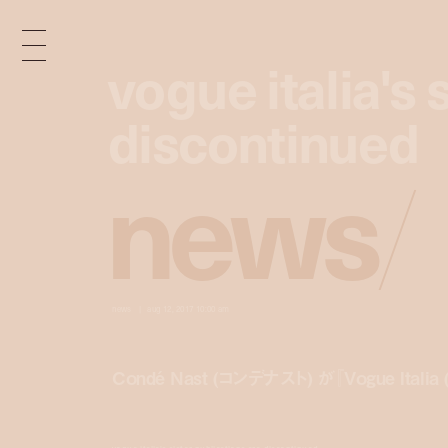
vogue italia's 
vogue italia's 
discontinued
discontinued
n
e
w
s
/
news
aug 12, 2017 10:00 am
Condé Nast (コンデナスト) が『Vogue It