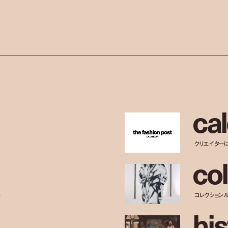
c
a
l
クリエイター
c
o
l
ー
コレクション
h
i
s