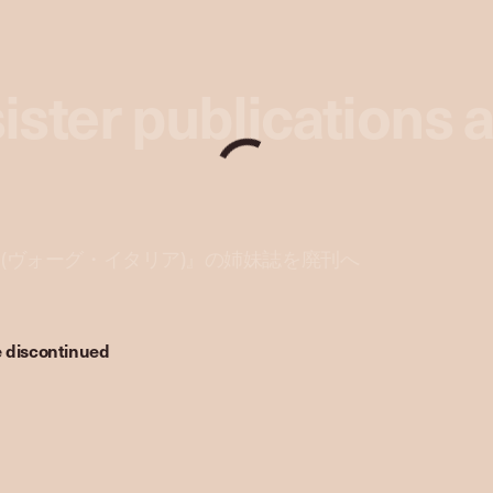
sister publications 
 Italia (ヴォーグ・イタリア)』の姉妹誌を廃刊へ
re discontinued