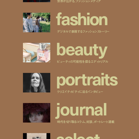
世界が広がる、ファッションメディア
f
a
s
h
i
o
n
デジタルで表現するファッションストーリー
b
e
a
u
t
y
ビューティの可能性を探るエディトリアル
p
o
r
t
r
a
i
t
s
クリエイティビティに迫るインタビュー
j
o
u
r
n
a
l
時代を切り取るコラム、対談、ポートレート連載
s
e
l
e
c
t