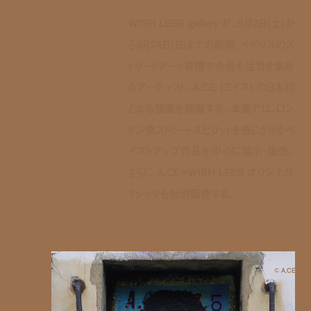
WISH LESS gallery が、9月2日(土)か
ら9月24日(日)までの期間、イギリスのス
トリートアート界隈で今最も注目を集め
るアーティスト、A.CE (エイス) の日本初
となる個展を開催する。本展では、ロン
ドン発ストリートスピリットを感じさせるペ
イストアップ作品を中心に展示・販売。
さらに A.CE×WISH LESS オリジナル
Tシャツも特別販売する。
©︎ A.CE
WISH LESS gallery が、9月2日(土)から9月24日(日)までの期間、イギリスのス