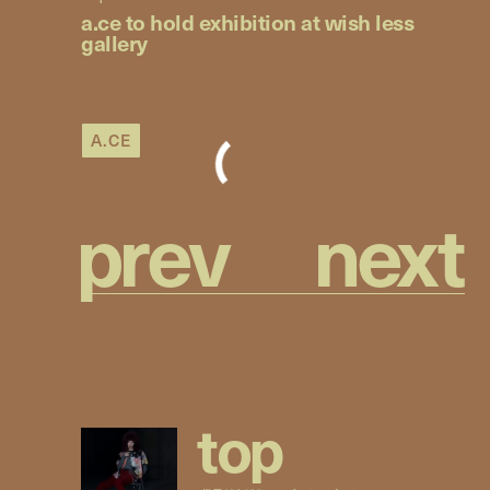
a.ce to hold exhibition at wish less
gallery
A.CE
p
r
e
v
n
e
x
t
t
o
p