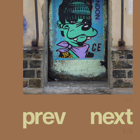
トリートアート界隈で今最も注目を集めるアーティスト、A.CE (エイス) の日
本初となる個展を開催する。本展では、ロンドン発ストリートスピリットを感
じさせるペイストアップ作品を中心に展示・販売。さらに A.CE×WISH LESS
オリジナルTシャツも特別販売する。
A.CE のダダイズムやクラシカルなポップアート画を思わせるインスピレーシ
ョンは、自身がスケ ーターだった時代に遭遇した街中の強いグラフィックに
由来する。 近年、自身がシルクスクリーンでプリントしたペイストアップ (ポ
スター) を、夜な夜なロンドンの街に貼りまくり、それが多くの人々の目に留
まったことで話題を呼んだ。 これまでに Stussy (ストゥーシー) や Reebok (リ
ーボック) などファッションブランドへの作品提供や、Ace Hotel と組み、客室
を A.CE のアートで飾るなど、ストリートからラグジュアリーまで幅広いグラ
ウンドで活躍している。 A.CE の作品は、おなじみのカートゥーンキャラクタ
ーや女優が多く登場し、80年代のポップアートを彷彿させると同時に、強い
芯を持った気品あるレディの様なエレガントさをも感じさせる。それはまるで
ロンドンの路地に咲いた一輪の花のように、儚げで美しい存在感を放ってい
る。
p
r
e
v
n
e
x
t
©︎ A.CE
1
/
5