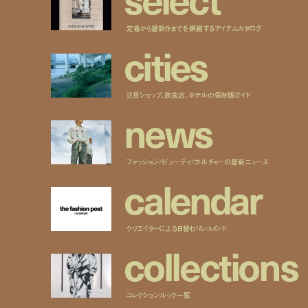
定番から最新作までを網羅するアイテムカタログ
c
i
t
i
e
s
注目ショップ、飲食店、ホテルの保存版ガイド
n
e
w
s
ファッション/ビューティ/カルチャーの最新ニュース
c
a
l
e
n
d
a
r
クリエイターによる日替わりレコメンド
c
o
l
l
e
c
t
i
o
n
s
コレクションルック一覧