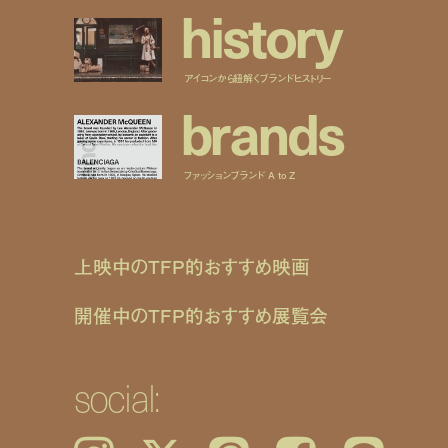
h
i
s
t
o
r
y
アイコンから紐解くブランドヒストリー
b
r
a
n
d
s
ファッションブランド A to Z
上映中のTFP的おすすめ映画
開催中のTFP的おすすめ展覧会
social: