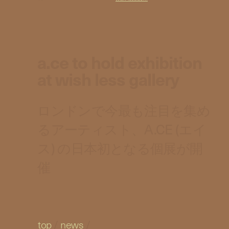
a.ce to hold exhibition
at wish less gallery
ロンドンで今最も注目を集め
るアーティスト、A.CE (エイ
ス) の日本初となる個展が開
催
top
/
news
/