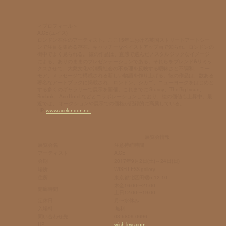
＜プロフィール＞
A.CE (エイス)
ロンドン在住のアーティスト。ここ15年における英国ストリートアートシー
ンで注目を集める存在。キャッチーなペイストアップ画で知られ、ロンドンの
街中でよく見られる。 彼の作品は、直感で選んだノスタルジックなイメージ
による、ありのままのプレゼンテーションである。それらをブレンド&リミッ
クスさせて、大衆文化や消費社会の不条理を反映する曖昧さと不調和、 ユー
モア、メッセージで構成される新しい物語を作り上げる。彼の作品は、数ある
著名なアートブックに掲載され、ロンドン、シカゴ、ニューヨークをはじめと
する多くのギャラリーで展示を開催。これまでに Stussy、The Big Issue、
Reebok、Ace Hotel などとコラボレーションしており、絵の価値も上昇中。最
近では、 オークションや展示での価格が記録的に高騰している。
HP:
www.acelondon.net
展覧会情報
展覧会名
注意持続時間
アーティスト
A.CE
会期
2017年9月2日(土)～24日(日)
場所
WISH LESS gallery
住所
東京都北区田端5-12-10
木金16:00〜21:00
開廊時間
土日12:00〜19:
00
定休日
月〜水休み
入場料
無料
問い合わせ先
03-5809-0696
HP
wish-less.com