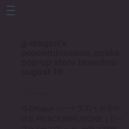
g-dragon’s
peaceminusone, osaka
pop-up store launches
august 19
news
aug 19, 2017 10:00 am
G-Dragon (ジードラゴン) が手が
ける PEACEMINUSONE ( ピー