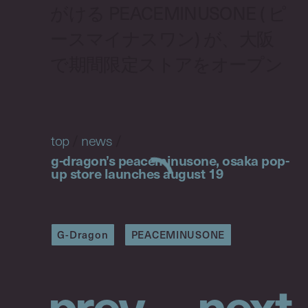
がける PEACEMINUSONE ( ピ
ースマイナスワン) が、大阪
で期間限定ストアをオープン
top
/
news
/
g-dragon’s peaceminusone, osaka pop-
up store launches august 19
G-Dragon
PEACEMINUSONE
p
r
e
v
n
e
x
t