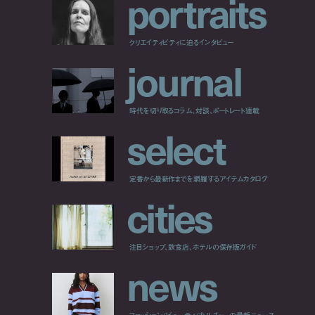
p
o
r
t
r
a
i
t
s
クリエイティビティに迫るインタビュー
j
o
u
r
n
a
l
時代を切り取るコラム、対談、ポートレート連載
s
e
l
e
c
t
定番から最新作までを網羅するアイテムカタログ
c
i
t
i
e
s
注目ショップ、飲食店、ホテルの保存版ガイド
n
e
w
s
ファッション/ビューティ/カルチャーの最新ニュース