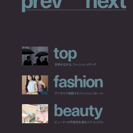
t
o
p
世界が広がる、ファッションメディア
f
a
s
h
i
o
n
デジタルで表現するファッションストーリー
b
e
a
u
t
y
ビューティの可能性を探るエディトリアル