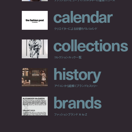
c
a
l
e
n
d
a
r
クリエイターによる日替わりレコメンド
c
o
l
l
e
c
t
i
o
n
s
コレクションルック一覧
h
i
s
t
o
r
y
アイコンから紐解くブランドヒストリー
b
r
a
n
d
s
ファッションブランド A to Z