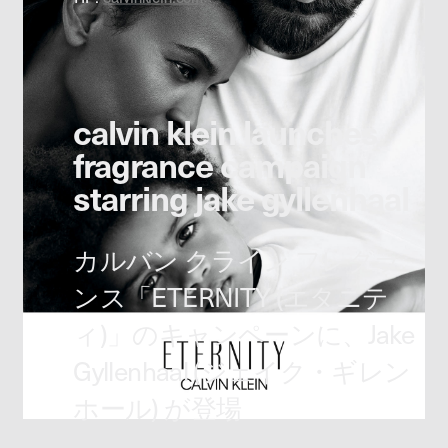
calvin klein launches
fragrance campaign
starring jake gyllenhaal
カルバン クライン フレグラ
ンス「ETERNITY (エタニテ
ィ)」のキャンペーンに、Jake
Gyllenhaal (ジェイク・ギレン
ホール) が登場