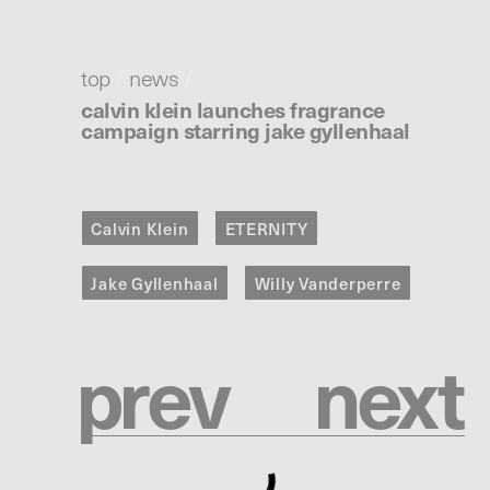
top
/
news
/
calvin klein launches fragrance
campaign starring jake gyllenhaal
Calvin Klein
ETERNITY
Jake Gyllenhaal
Willy Vanderperre
p
r
e
v
n
e
x
t