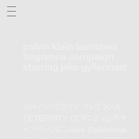
calvin klein launches
fragrance campaign
starring jake gyllenhaal
news
oct 11, 2017 12:00 pm
カルバン クライン フレグランス
「ETERNITY (エタニティ)」のキ
ャンペーンに、Jake Gyllenhaal