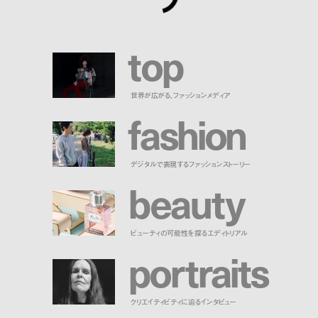
t
o
p
世界が広がる、ファッションメディア
f
a
s
h
i
o
n
デジタルで表現するファッションストーリー
b
e
a
u
t
y
ビューティの可能性を探るエディトリアル
p
o
r
t
r
a
i
t
s
クリエイティビティに迫るインタビュー