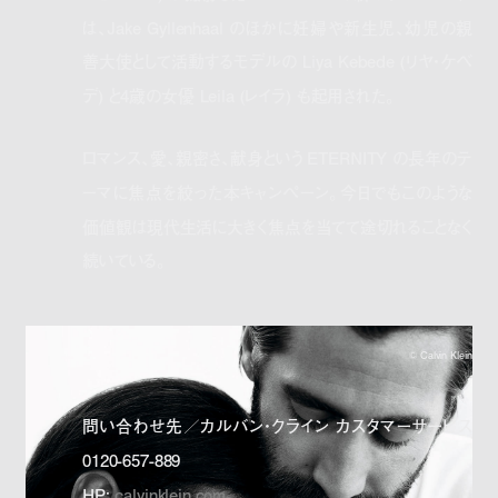
は、Jake Gyllenhaal のほかに妊婦や新生児、幼児の親
善大使として活動するモデルの Liya Kebede (リヤ・ケベ
デ) と4歳の女優 Leila (レイラ) も起用された。
ロマンス、愛、親密さ、献身という ETERNITY の長年のテ
ーマに焦点を絞った本キャンペーン。今日でもこのような
価値観は現代生活に大きく焦点を当てて途切れることなく
続いている。
©︎ Calvin Klein
問い合わせ先／カルバン・クライン カスタマーサービス
0120-657-889
HP:
calvinklein.com