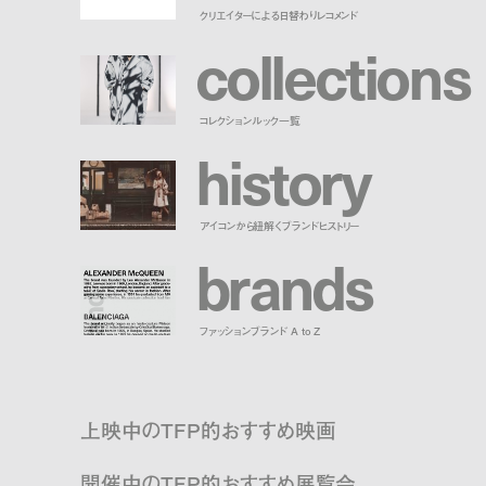
クリエイターによる日替わりレコメンド
c
o
l
l
e
c
t
i
o
n
s
コレクションルック一覧
h
i
s
t
o
r
y
アイコンから紐解くブランドヒストリー
b
r
a
n
d
s
ファッションブランド A to Z
上映中のTFP的おすすめ映画
開催中のTFP的おすすめ展覧会