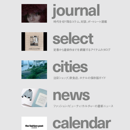
j
o
u
r
n
a
l
時代を切り取るコラム、対談、ポートレート連載
s
e
l
e
c
t
定番から最新作までを網羅するアイテムカタログ
c
i
t
i
e
s
注目ショップ、飲食店、ホテルの保存版ガイド
n
e
w
s
ファッション/ビューティ/カルチャーの最新ニュース
c
a
l
e
n
d
a
r