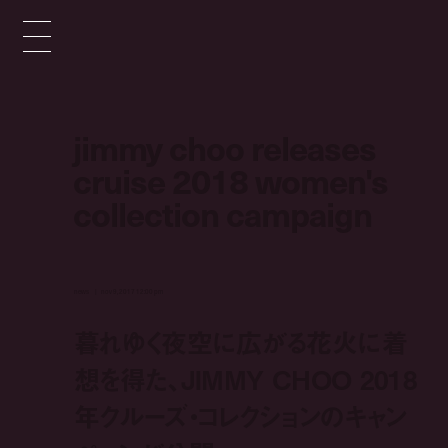
jimmy choo releases
cruise 2018 women's
collection campaign
news
nov 9, 2017 12:00 pm
暮れゆく夜空に広がる花火に着
想を得た、JIMMY CHOO 2018
年クルーズ・コレクションのキャン