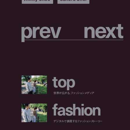
p
r
e
v
n
e
x
t
t
o
p
世界が広がる、ファッションメディア
f
a
s
h
i
o
n
デジタルで表現するファッションストーリー