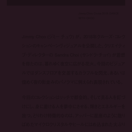
Jimmy Choo Cruise 2018: DANCE
WITH CHOO
Jimmy Choo (ジミー チュウ) が、 2018年クルーズ・コレク
ションのキャンペーンヴィジュアルを公開した。クリエイティ
ブ・ディレクターの Sandra Choi (サンドラ・チョイ) が着想
を得たのは、暮れゆく夜空に広がる花火。今回のビジュア
ルではダンスフロアを交差するカラフルな閃光、あるいは
煌めく夜の街並みのパノラマに例えられ表現されている。
今回のコレクションはリッチで都会的。そして見る人を釘づ
けにし、身に着ける人を夢中にさせる、輝きとエネルギーを
放つ。とりわけ特徴的なのは、アッパーに星座のように散り
ばめたマイクロクリスタルやヒールにはめ込まれた大ぶり