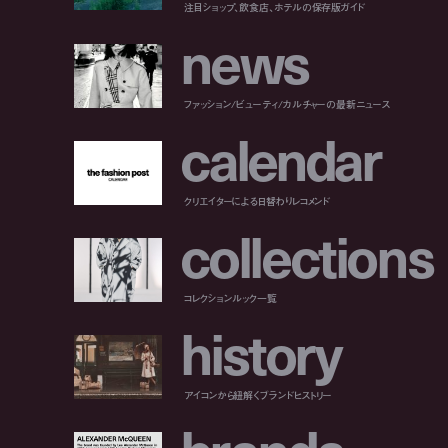
注目ショップ、飲食店、ホテルの保存版ガイド
n
e
w
s
ファッション/ビューティ/カルチャーの最新ニュース
c
a
l
e
n
d
a
r
クリエイターによる日替わりレコメンド
c
o
l
l
e
c
t
i
o
n
s
コレクションルック一覧
h
i
s
t
o
r
y
アイコンから紐解くブランドヒストリー