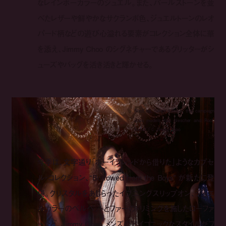
なレインボーカラーのジュエル。また、パールストーンを並
べたレザーや鮮やかなサクランボ色、ジュエルトーンのレオ
パード柄などの遊び心溢れる要素がコレクション全体に華
を添え、Jimmy Choo のシグネチャーであるグリッターがシ
ューズやバッグを活き活きと輝かせる。
Shot by Serge Leblon, the campaign
stars models Kati Nescher and Roch
Babot. | ©︎ Jimmy Choo
今季は、文字通り「ボーイフレンドから借りた」ようなカプセ
ル・コレクション、“Borrowed from the Boys” が新たに登
場。クリスタルをあしらったイブニングスリップオン、ジュエ
ルカラーのベルベットとファーのトリミングを施したローファ
ーなど、Jimmy Choo メンズのアイコニックなスタイルがフ