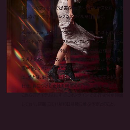
ェミニンなフォルムで提案され、アンドロジナスなムードを
醸しながら、エフォートレスなスタイルが目を惹く。
Sandra Choi は今回のコレクションについて以下のように
コメントしている。「このクルーズ・コレクションは、祝祭のム
ードに満ちているわ。今回、私は光と闇の相互作用につい
て考えをめぐらせたの。光と闇は表裏一体でしょう？色、形、
素材使い、ドレープのどれを取っても、このコレクションで
は、美と謎、魅力を照らし出すような大胆な要素を組み合
わせ、身につけた女性を暗闇の中で光り輝かせるのよ。」
これらのアイテムは、すでにオンラインで先行受付が開始
しており、店頭には11月16日以降に並ぶ予定とのこと。