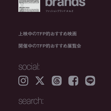
b
r
a
n
d
s
ファッションブランド A to Z
上映中のTFP的おすすめ映画
開催中のTFP的おすすめ展覧会
social:
Instagram
𝕏
Threads
Facebook
LINE
search: