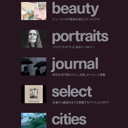
b
e
a
u
t
y
ビューティの可能性を探るエディトリアル
p
o
r
t
r
a
i
t
s
クリエイティビティに迫るインタビュー
j
o
u
r
n
a
l
時代を切り取るコラム、対談、ポートレート連載
s
e
l
e
c
t
定番から最新作までを網羅するアイテムカタログ
c
i
t
i
e
s