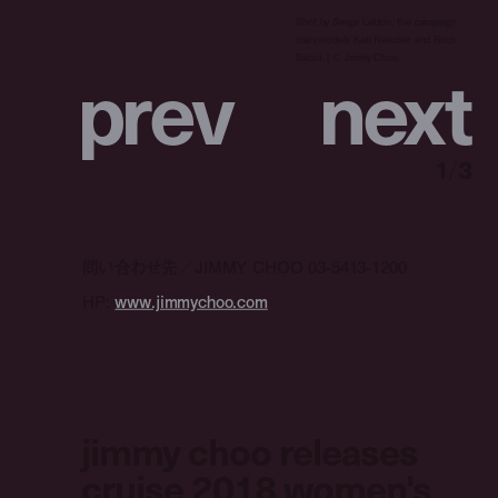
Shot by Serge Leblon, the campaign
stars models Kati Nescher and Roch
p
r
e
v
n
e
x
t
Babot. | ©︎ Jimmy Choo
1
/
3
問い合わせ先／JIMMY CHOO 03-5413-1200
HP:
www.jimmychoo.com
jimmy choo releases
cruise 2018 women's