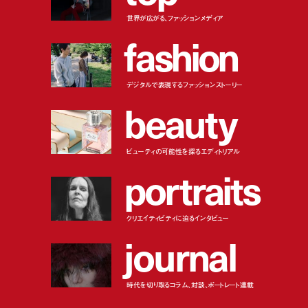
世界が広がる、ファッションメディア
f
a
s
h
i
o
n
デジタルで表現するファッションストーリー
b
e
a
u
t
y
ビューティの可能性を探るエディトリアル
p
o
r
t
r
a
i
t
s
クリエイティビティに迫るインタビュー
j
o
u
r
n
a
l
時代を切り取るコラム、対談、ポートレート連載