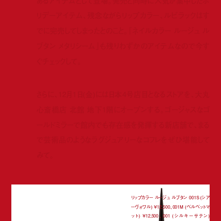
あるアイテムとして登場。発売と同時に人気が集中したホ
リデーアイテム、残念ながらリップカラー、ルビラックはす
でに完売してしまったとのこと。「ネイルカラー ルージュ ル
ブタン メタリシーム」も残りわずかのアイテムなので今す
ぐチェックして。
さらに、12月1日(金)には日本4号店目となるストアを、大丸
心斎橋店 北館 地下1階にオープンする。ゴージャスなゴ
ールドミラーで館内でも存在感を発揮する新店舗で、まる
で芸術品のようなラグジュアリーなコフレをぜひ堪能して
みて。
リップカラー ルージュ ルブタン 001S (シア
ーヴォワル) ¥12,500、001M (ベルベットマ
ット) ¥12,500、001 (シルキーサテン)