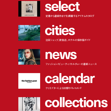
s
e
l
e
c
t
定番から最新作までを網羅するアイテムカタログ
c
i
t
i
e
s
注目ショップ、飲食店、ホテルの保存版ガイド
n
e
w
s
ファッション/ビューティ/カルチャーの最新ニュース
c
a
l
e
n
d
a
r
クリエイターによる日替わりレコメンド
c
o
l
l
e
c
t
i
o
n
s