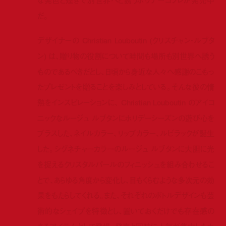
な発色と煌きで別世界へと誘うホリデーコフレが発売中
だ。
デザイナーの Christian Louboutin (クリスチャン・ルブタ
ン) は、贈り物の役割について時間も場所も別世界へ誘う
ものであるべきだとし、日頃から身近な人々へ感謝のこもっ
たプレゼントを贈ることを楽しみとしている。そんな彼の情
熱をインスピレーションに、 Christian Louboutin のアイコ
ニックなルージュ ルブタンにホリデーシーズンの遊び心を
プラスした、ネイルカラー、リップカラー、ルビラックが誕生
した。シグネチャーカラーのルージュ ルブタンに大胆に光
を捉えるクリスタルパールのフィニッシュを組み合わせるこ
とで、あらゆる角度から変化し、目もくらむような多次元の効
果をもたらしてくれる。また、それぞれのボトルデザインも芸
術的なシェイプを特徴とし、置いておくだけでも存在感の