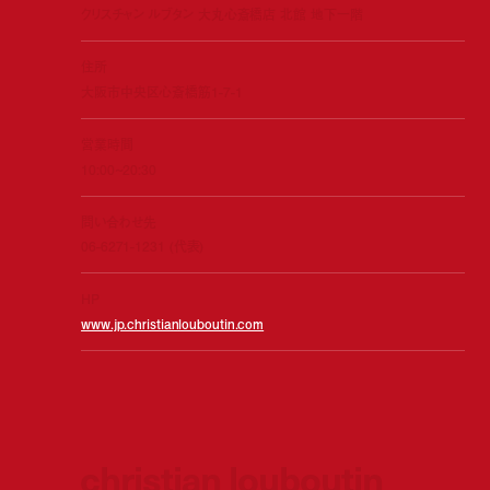
クリスチャン ルブタン 大丸心斎橋店 北館 地下一階
住所
大阪市中央区心斎橋筋1-7-1
営業時間
10:00~20:30
問い合わせ先
06-6271-1231 (代表)
HP
www.jp.christianlouboutin.com
christian louboutin