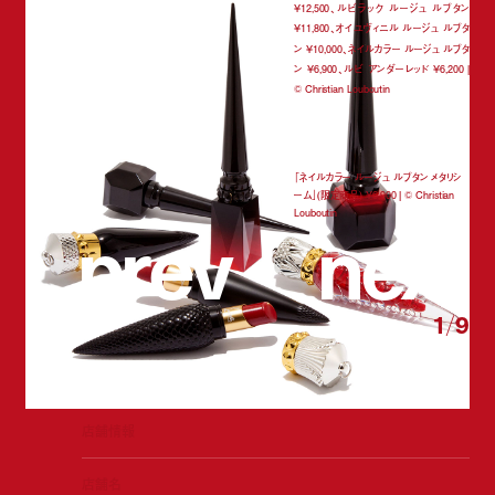
¥12,500、ルビラック ルージュ ルブタン
¥11,800、オイユヴィニル ルージュ ルブタ
ン ¥10,000、ネイルカラー ルージュ ルブタ
ン ¥6,900、ルビ アンダーレッド ¥6,200 |
©︎ Christian Louboutin
「ネイルカラー ルージュ ルブタン メタリシ
ーム」(限定商品) ¥6,900 | ©︎ Christian
p
r
e
v
n
e
x
t
Louboutin
1
/
9
店舗情報
店舗名