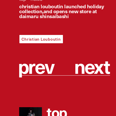
christian louboutin launched holiday
collection,and opens new store at
daimaru shinsaibashi
Christian Louboutin
p
r
e
v
n
e
x
t
t
o
p