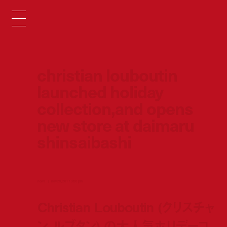
christian louboutin
launched holiday
collection,and opens
new store at daimaru
shinsaibashi
news
nov 29, 2017 3:00 pm
Christian Louboutin (クリスチャ
ン ルブタン) の大人気ホリデーコ