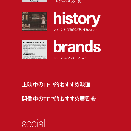
コレクションルック一覧
h
i
s
t
o
r
y
アイコンから紐解くブランドヒストリー
b
r
a
n
d
s
ファッションブランド A to Z
上映中のTFP的おすすめ映画
開催中のTFP的おすすめ展覧会
social: