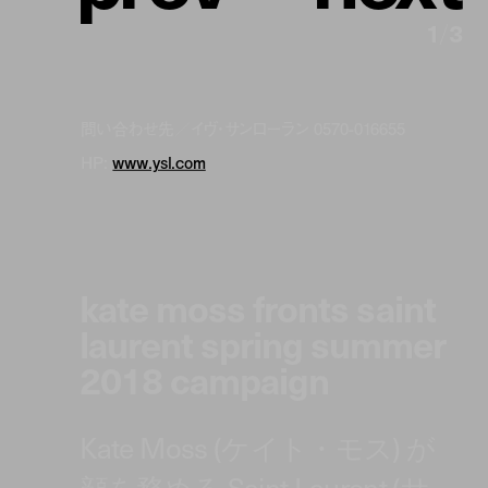
1
/
3
問い合わせ先／イヴ・サンローラン 0570-016655
HP:
www.ysl.com
kate moss fronts saint
laurent spring summer
2018 campaign
Kate Moss (ケイト・モス) が
顔を務める Saint Laurent (サ