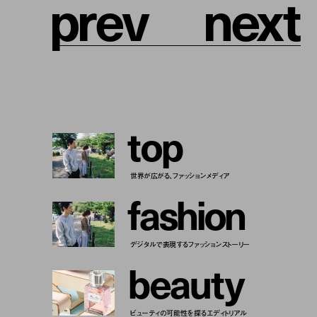
p
r
e
v
n
e
x
t
t
o
p
世界が広がる、ファッションメディア
f
a
s
h
i
o
n
デジタルで表現するファッションストーリー
b
e
a
u
t
y
ビューティの可能性を探るエディトリアル