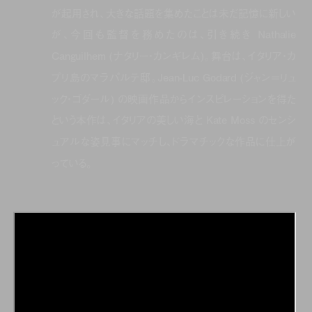
が起用され、大きな話題を集めたことは未だ記憶に新しい
が、今回も監督を務めたのは、引き続き Nathalie
Canguilhem (ナタリー・カンギレム)。舞台は、イタリア・カ
プリ島のマラパルテ邸。Jean-Luc Godard (ジャン＝リュ
ック・ゴダール) の映画作品からインスピレーションを得た
という本作は、イタリアの美しい海と Kate Moss のセンシ
ュアルな姿見事にマッチし、ドラマチックな作品に仕上が
っている。