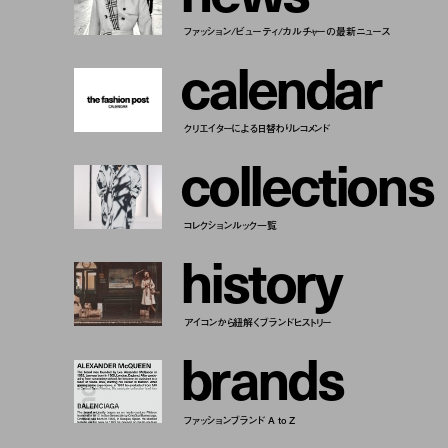
ファッション/ビューティ/カルチャーの最新ニュース
c
a
l
e
n
d
a
r
クリエイターによる日替わりレコメンド
c
o
l
l
e
c
t
i
o
n
s
コレクションルック一覧
h
i
s
t
o
r
y
アイコンから紐解くブランドヒストリー
b
r
a
n
d
s
ファッションブランド A to Z