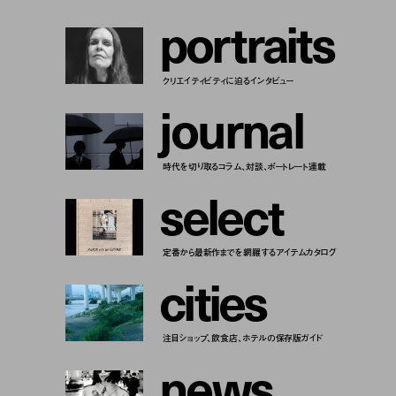
p
o
r
t
r
a
i
t
s
クリエイティビティに迫るインタビュー
j
o
u
r
n
a
l
時代を切り取るコラム、対談、ポートレート連載
s
e
l
e
c
t
定番から最新作までを網羅するアイテムカタログ
c
i
t
i
e
s
注目ショップ、飲食店、ホテルの保存版ガイド
n
e
w
s