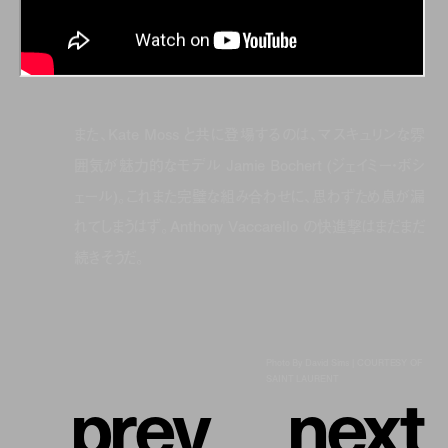
また、Kate Moss と共に登場するのは、マスキュリンな雰
囲気が魅力的なモデル Jamie Bochert (ジェイミー・ボシ
ェール)。これまた完璧な組み合わせに、思わずため息が漏
れてしまうはず。Anthony Vaccarello の快進撃はまだまだ
続きそうだ。
Photo By David Sims | COURTESY OF
p
r
e
v
n
e
x
t
SAINT LAURENT