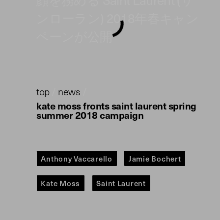
ンローラン) 2018年春キャン
ペーンが公開
top
/
news
/
kate moss fronts saint laurent spring
summer 2018 campaign
Anthony Vaccarello
Jamie Bochert
Kate Moss
Saint Laurent