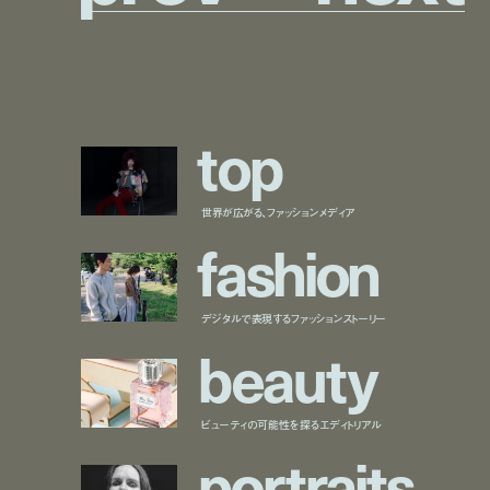
t
o
p
世界が広がる、ファッションメディア
f
a
s
h
i
o
n
デジタルで表現するファッションストーリー
b
e
a
u
t
y
ビューティの可能性を探るエディトリアル
p
o
r
t
r
a
i
t
s