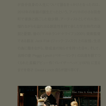
が自分自身の人生について語るきっかけとなったのは、
2012年の末娘の誕生だったという。アメリカの小さな田舎
町で家族と過ごした幼少期、アーティストとしての人生に
憧れながらも溢れ出る創造性を持て余した学生時代の退
屈と憂鬱。後の『マルホランド・ドライブ』(2001) 美術監督
である親友 Jack Fisk (ジャック・フィスク) との友情。生活
の為に働きながら、助成金の知らせを待った日々。そして、
当時の妻 Peggy Lynch (ペギー・リンチ) の出産を経てつ
くられた長編デビュー作『イレイザーヘッド』(1976) に至る
までを奇才 David Lynch 自らが語り尽くす。
©︎ Duck Diver Films & Kong Gulerod
Film 2016