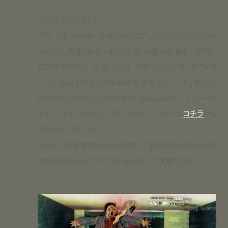
＜試写会プレゼント＞
TFP では 2018年1月16日(火) にアップリンク渋谷で17時
45分から開催される一般試写会へ5組10名様をご招待。
開映は18時から。応募方法は、TFP のツイッターをフォロ
ーして投稿されるこの映画の記事をリツイート。締切は
2017年12月29日(金)24時まで。当選通知はツイッターの
ダイレクトメールから。TFP の公式ツイッターは
コチラ
から
ぜひチェックしてみて。
※なお、当選連絡から3日以内にご返信のない場合は権
利が白紙となることがございますのでご注意ください。
©︎ Duck Diver Films & Kong Gulerod
Film 2016