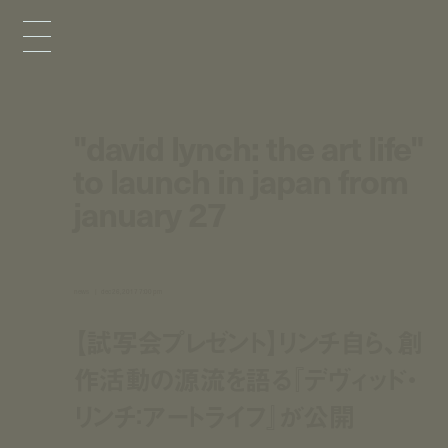
"david lynch: the art life"
to launch in japan from
january 27
news
dec 26, 2017 7:00 pm
【試写会プレゼント】リンチ自ら、創
作活動の源流を語る『デヴィッド・
リンチ：アートライフ』が公開