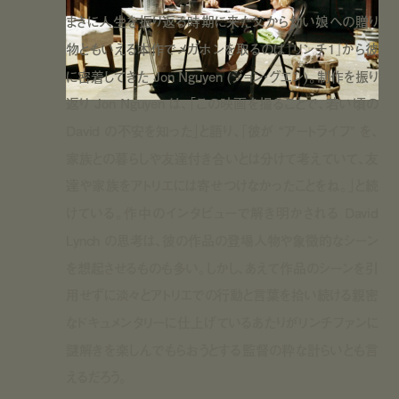
まさに人生を振り返る時期に来た父から幼い娘への贈り
物ともいえる本作でメガホンを取るのは『リンチ1』から彼
に密着してきた Jon Nguyen (ジョン・グエン)。制作を振り
返り Jon Nguyen は、「この映画を撮ることで、若い頃の
David の不安を知った」と語り、「彼が “アートライフ” を、
家族との暮らしや友達付き合いとは分けて考えていて、友
達や家族をアトリエには寄せつけなかったことをね。」と続
けている。作中のインタビューで解き明かされる David
Lynch の思考は、彼の作品の登場人物や象徴的なシーン
を想起させるものも多い。しかし、あえて作品のシーンを引
用せずに淡々とアトリエでの行動と言葉を拾い続ける親密
なドキュメンタリーに仕上げているあたりがリンチファンに
謎解きを楽しんでもらおうとする監督の粋な計らいとも言
えるだろう。