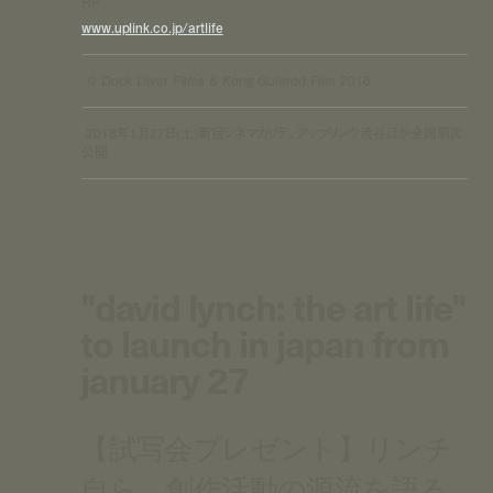
HP
www.uplink.co.jp/artlife
©︎ Duck Diver Films & Kong Gulerod Film 2016
2018年１月27日(土)新宿シネマカリテ、アップリンク渋谷ほか全国順次
公開
"david lynch: the art life"
to launch in japan from
january 27
【試写会プレゼント】リンチ
自ら、創作活動の源流を語る