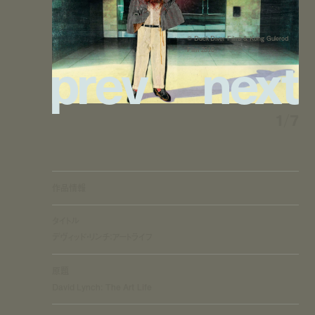
©︎ Duck Diver Films & Kong Gulerod
p
r
e
v
n
e
x
t
Film 2016
1
/
7
作品情報
タイトル
デヴィッド・リンチ：アートライフ
原題
David Lynch: The Art Life