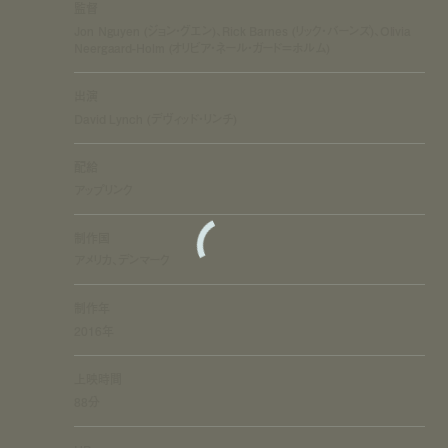
監督
Jon Nguyen (ジョン・グエン)、Rick Barnes (リック・バーンズ)、Olivia
Neergaard-Holm (オリビア・ネール・ガード＝ホルム)
出演
David Lynch (デヴィッド・リンチ)
配給
アップリンク
制作国
アメリカ、デンマーク
制作年
2016年
上映時間
88分