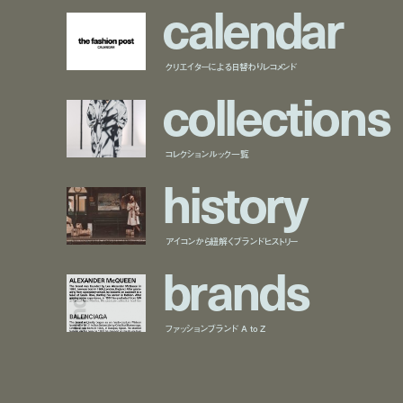
c
a
l
e
n
d
a
r
クリエイターによる日替わりレコメンド
c
o
l
l
e
c
t
i
o
n
s
コレクションルック一覧
h
i
s
t
o
r
y
アイコンから紐解くブランドヒストリー
b
r
a
n
d
s
ファッションブランド A to Z