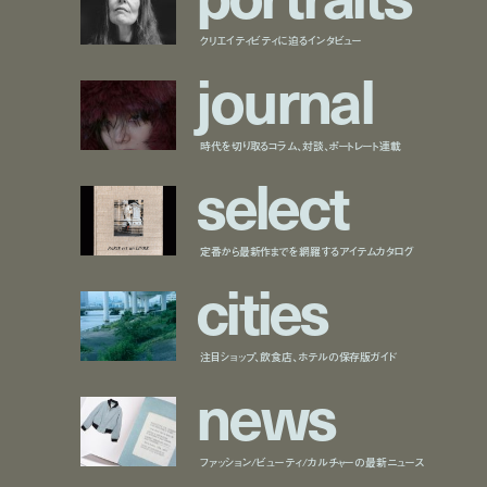
クリエイティビティに迫るインタビュー
j
o
u
r
n
a
l
時代を切り取るコラム、対談、ポートレート連載
s
e
l
e
c
t
定番から最新作までを網羅するアイテムカタログ
c
i
t
i
e
s
注目ショップ、飲食店、ホテルの保存版ガイド
n
e
w
s
ファッション/ビューティ/カルチャーの最新ニュース